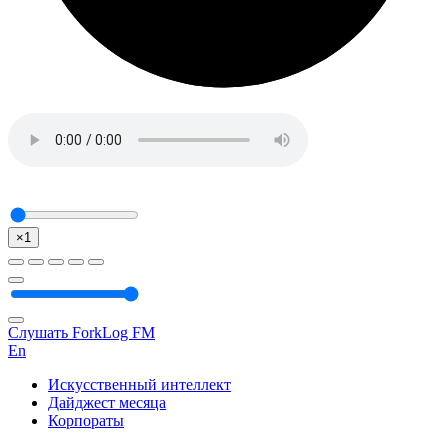
×1
Слушать ForkLog FM
En
Искусственный интеллект
Дайджест месяца
Корпораты