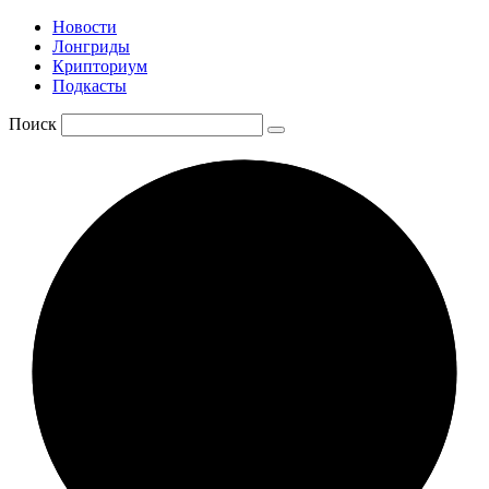
Новости
Лонгриды
Крипториум
Подкасты
Поиск