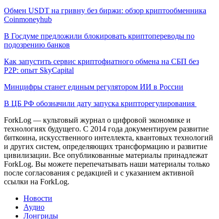
Обмен USDT на гривну без биржи: обзор криптообменника
Coinmoneyhub
В Госдуме предложили блокировать криптопереводы по
подозрению банков
Как запустить сервис криптофиатного обмена на СБП без
P2P: опыт SkyCapital
Минцифры станет единым регулятором ИИ в России
В ЦБ РФ обозначили дату запуска крипторегулирования
ForkLog — культовый журнал о цифровой экономике и
технологиях будущего. С 2014 года документируем развитие
биткоина, искусственного интеллекта, квантовых технологий
и других систем, определяющих трансформацию и развитие
цивилизации.
Все опубликованные материалы принадлежат
ForkLog. Вы можете перепечатывать наши материалы только
после согласования с редакцией и с указанием активной
ссылки на ForkLog.
Новости
Аудио
Лонгриды