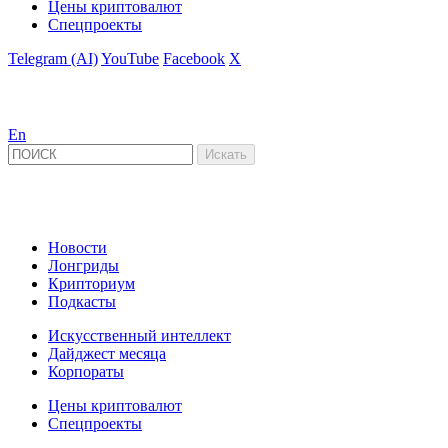
Цены криптовалют
Спецпроекты
Telegram (AI)
YouTube
Facebook
X
En
Новости
Лонгриды
Крипториум
Подкасты
Искусственный интеллект
Дайджест месяца
Корпораты
Цены криптовалют
Спецпроекты