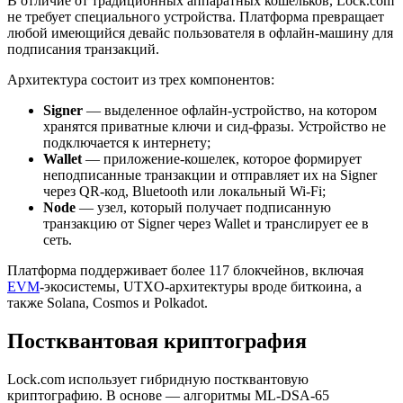
В отличие от традиционных аппаратных кошельков, Lock.com
не требует специального устройства. Платформа превращает
любой имеющийся девайс пользователя в офлайн-машину для
подписания транзакций.
Архитектура состоит из трех компонентов:
Signer
— выделенное офлайн-устройство, на котором
хранятся приватные ключи и сид-фразы. Устройство не
подключается к интернету;
Wallet
— приложение-кошелек, которое формирует
неподписанные транзакции и отправляет их на Signer
через QR-код, Bluetooth или локальный Wi-Fi;
Node
— узел, который получает подписанную
транзакцию от Signer через Wallet и транслирует ее в
сеть.
Платформа поддерживает более 117 блокчейнов, включая
EVM
-экосистемы,
UTXO
-архитектуры вроде биткоина, а
также Solana, Cosmos и Polkadot.
Постквантовая криптография
Lock.com использует гибридную постквантовую
криптографию. В основе — алгоритмы ML-DSA-65