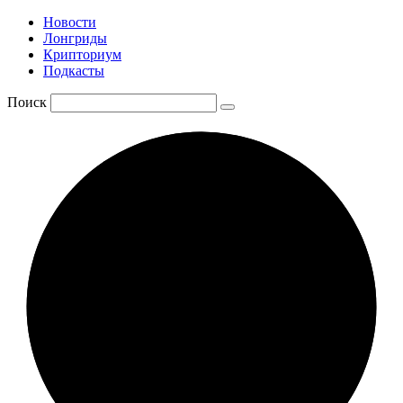
Новости
Лонгриды
Крипториум
Подкасты
Поиск