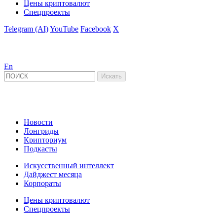
Цены криптовалют
Спецпроекты
Telegram (AI)
YouTube
Facebook
X
En
Новости
Лонгриды
Крипториум
Подкасты
Искусственный интеллект
Дайджест месяца
Корпораты
Цены криптовалют
Спецпроекты