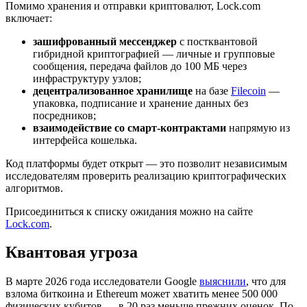
Помимо хранения и отправки криптовалют, Lock.com
включает:
зашифрованный мессенджер
с постквантовой
гибридной криптографией — личные и групповые
сообщения, передача файлов до 100 МБ через
инфраструктуру узлов;
децентрализованное хранилище
на базе
Filecoin
—
упаковка, подписание и хранение данных без
посредников;
взаимодействие со смарт-контрактами
напрямую из
интерфейса кошелька.
Код платформы будет открыт — это позволит независимым
исследователям проверить реализацию криптографических
алгоритмов.
Присоединиться к списку ожидания можно на сайте
Lock.com
.
Квантовая угроза
В марте 2026 года исследователи Google
выяснили
, что для
взлома биткоина и Ethereum может хватить менее 500 000
физических кубитов — в 20 раз меньше прежних оценок. По