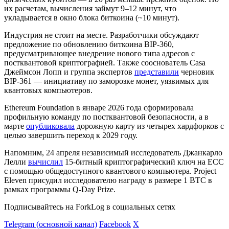
их расчетам, вычисления займут 9–12 минут, что
укладывается в окно блока биткоина (~10 минут).
Индустрия не стоит на месте. Разработчики обсуждают
предложение по обновлению биткоина BIP-360,
предусматривающее внедрение нового типа адресов с
постквантовой криптографией. Также сооснователь Casa
Джеймсон Лопп и группа экспертов
представили
черновик
BIP-361 — инициативу по заморозке монет, уязвимых для
квантовых компьютеров.
Ethereum Foundation в январе 2026 года сформировала
профильную команду по постквантовой безопасности, а в
марте
опубликовала
дорожную карту из четырех хардфорков с
целью завершить переход к 2029 году.
Напомним, 24 апреля независимый исследователь Джанкарло
Лелли
вычислил
15-битный криптографический ключ на
ECC
с помощью общедоступного квантового компьютера. Project
Eleven присудил исследователю награду в размере 1 BTC в
рамках программы Q-Day Prize.
Подписывайтесь на ForkLog в социальных сетях
Telegram (основной канал)
Facebook
X