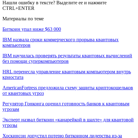
Нашли ошибку в тексте? Выделите ее и нажмите
CTRL+ENTER
Материалы по теме
Биткоин упал ниже $63 000
IBM назвала сроки коммерческого прорыва квантовых
компьютеров
IBM научилась проверять результаты квантовых вычислений
без помощи суперкомпьютеров
HRL перенесла управление квантовым компьютером внутрь
криостата
AmericanFortress предложила схему защиты криптокошельков
от квантовых угроз
Регулятор Гонконга оценил готовность банков к квантовым
угрозам
Эксперт назвал биткоин «канарейкой в шахте» для квантовой
угрозы
Хоскинсон допустил потерю биткоином лидерства из-за