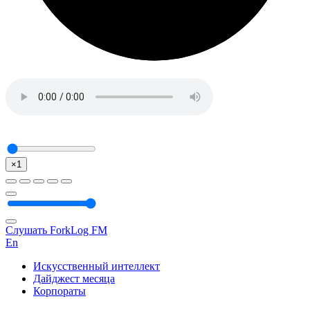
×1
Слушать ForkLog FM
En
Искусственный интеллект
Дайджест месяца
Корпораты