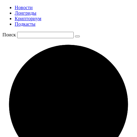
Новости
Лонгриды
Крипториум
Подкасты
Поиск