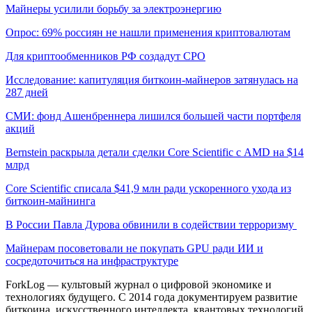
Майнеры усилили борьбу за электроэнергию
Опрос: 69% россиян не нашли применения криптовалютам
Для криптообменников РФ создадут СРО
Исследование: капитуляция биткоин-майнеров затянулась на
287 дней
СМИ: фонд Ашенбреннера лишился большей части портфеля
акций
Bernstein раскрыла детали сделки Core Scientific с AMD на $14
млрд
Core Scientific списала $41,9 млн ради ускоренного ухода из
биткоин-майнинга
В России Павла Дурова обвинили в содействии терроризму
Майнерам посоветовали не покупать GPU ради ИИ и
сосредоточиться на инфраструктуре
ForkLog — культовый журнал о цифровой экономике и
технологиях будущего. С 2014 года документируем развитие
биткоина, искусственного интеллекта, квантовых технологий