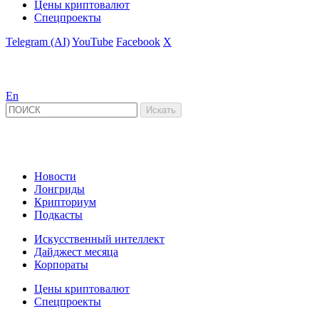
Цены криптовалют
Спецпроекты
Telegram (AI)
YouTube
Facebook
X
En
Новости
Лонгриды
Крипториум
Подкасты
Искусственный интеллект
Дайджест месяца
Корпораты
Цены криптовалют
Спецпроекты