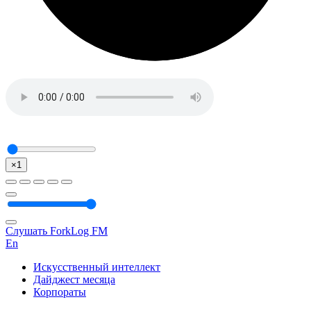
×1
Слушать ForkLog FM
En
Искусственный интеллект
Дайджест месяца
Корпораты