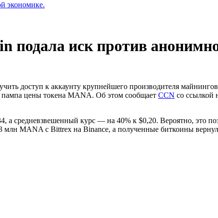
ой экономике.
n подала иск против анонимно
учить доступ к аккаунту крупнейшего производителя майнингово
ля пампа цены токена MANA. Об этом сообщает
CCN
со ссылкой н
,34, а средневзвешенный курс — на 40% к $0,20. Вероятно, это 
,3 млн MANA с Bittrex на Binance, а полученные биткоины верну