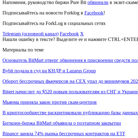
Напомним, руководство биржи Pure Bit
обвинили
в экзит-скаме
Подписывайтесь на новости Forklog в
Facebook
!
Подписывайтесь на ForkLog в социальных сетях
Telegram (основной канал)
Facebook
X
Нашли ошибку в тексте? Выделите ее и нажмите CTRL+ENTE
Материалы по теме
Основатель BitMart отверг обвинения в присвоении средств по
Bybit подала в суд на КНДР и Lazarus Group
Оборот бессрочных фьючерсов на CEX упал до минимумов 202
Bitget начислит до $520 новым пользователям из СНГ и Украи
Мьянма приняла закон против скам-центров
В криптосообществе раскритиковали публикацию базы данны
Биткоин-биржа BitMart объявила о поэтапном закрытии
Binance заняла 74% рынка бессрочных контрактов на ETF