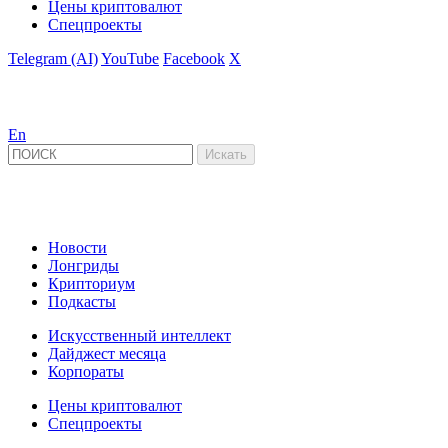
Цены криптовалют
Спецпроекты
Telegram (AI)
YouTube
Facebook
X
En
Новости
Лонгриды
Крипториум
Подкасты
Искусственный интеллект
Дайджест месяца
Корпораты
Цены криптовалют
Спецпроекты