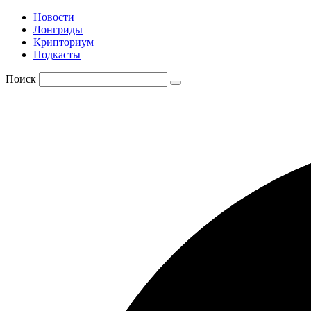
Новости
Лонгриды
Крипториум
Подкасты
Поиск