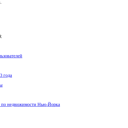
.
R
льзователей
3 года
ны
х по недвижимости Нью-Йорка