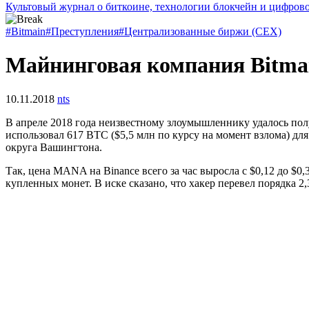
Культовый журнал о биткоине, технологии блокчейн и цифров
#Bitmain
#Преступления
#Централизованные биржи (CEX)
Майнинговая компания Bitmai
10.11.2018
nts
В апреле 2018 года неизвестному злоумышленнику удалось пол
использовал 617 BTC ($5,5 млн по курсу на момент взлома) д
округа Вашингтона.
Так, цена MANA на Binance всего за час выросла с $0,12 до $0
купленных монет. В иске сказано, что хакер перевел порядка 2