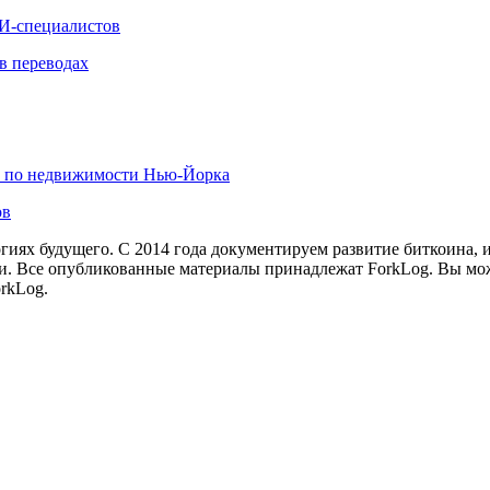
ИИ-специалистов
в переводах
х по недвижимости Нью-Йорка
ов
иях будущего. С 2014 года документируем развитие биткоина, 
и.
Все опубликованные материалы принадлежат ForkLog. Вы мож
rkLog.