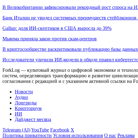
В Великобритании зафиксировали рекордный рост спроса на 
Банк Италии не увидел системных преимуществ стейблкоинов 
Gallup: доля ИИ-скептиков в США выросла до 39%
Мьянма приняла закон против скам-центров
В криптосообществе раскритиковали публикацию базы данны
Исследователи уличили ИИ-модели в обходе правил кибертест
ForkLog — культовый журнал о цифровой экономике и технолог
систем, определяющих трансформацию и развитие цивилизаци
согласования с редакцией и с указанием активной ссылки на Fo
Новости
Аудио
Лонгриды
Крипториум
ИИ
Дайджест месяца
Telegram (AI)
YouTube
Facebook
X
Политика приватности
Условия использования
О нас
Реклама