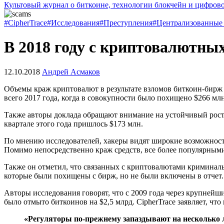
Культовый журнал о биткоине, технологии блокчейн и цифров
#CipherTrace
#Исследования
#Преступления
#Централизованные
В 2018 году с криптовалютны
12.10.2018
Андрей Асмаков
Объемы краж криптовалют в результате взломов биткоин-бирж и
всего 2017 года, когда в совокупности было похищено $266 мл
Также авторы доклада обращают внимание на устойчивый рост 
квартале этого года пришлось $173 млн.
По мнению исследователей, хакеры видят широкие возможност
Помимо непосредственно краж средств, все более популярным
Также он отметил, что связанных с криптовалютами криминальны
которые были похищены с бирж, но не были включены в отчет.
Авторы исследования говорят, что с 2009 года через крупнейш
было отмыто биткоинов на $2,5 млрд. CipherTrace заявляет, ч
«Регуляторы по-прежнему запаздывают на несколько л