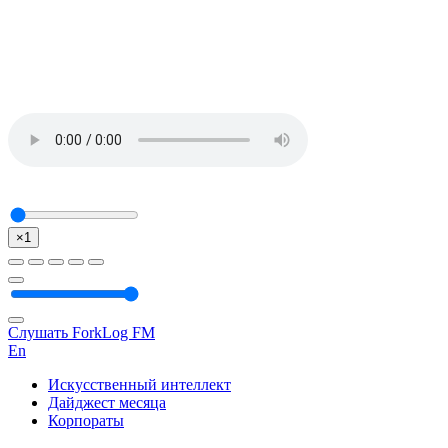
×1
Слушать ForkLog FM
En
Искусственный интеллект
Дайджест месяца
Корпораты