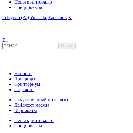
Цены криптовалют
Спецпроекты
Telegram (AI)
YouTube
Facebook
X
En
Новости
Лонгриды
Крипториум
Подкасты
Искусственный интеллект
Дайджест месяца
Корпораты
Цены криптовалют
Спецпроекты