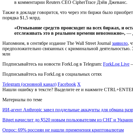
в комментарии Reuters CEO CipherTrace Дэйв Джеванс.
Также в докладе говорится, что через эти биржи было приобре
порядка $1,5 млрд.
«Отмывание средств происходит на всех биржах, и ост
отслеживать это в реальном времени невозможно»,
— д
Напомним, в сентябре издание The Wall Street Journal
заявило
, 
предположительно связанных с криминальной деятельностью. Э
млн
Подписывайтесь на новости ForkLog в Telegram:
ForkLog Live
—
Подписывайтесь на ForkLog в социальных сетях
Telegram (основной канал)
Facebook
X
Нашли ошибку в тексте? Выделите ее и нажмите CTRL+ENTE
Материалы по теме
ИИ-агент Anthropic завел поддельные аккаунты для обмана раз
Bitget начислит до $520 новым пользователям из СНГ и Украи
Опрос: 69% россиян не нашли применения криптовалютам