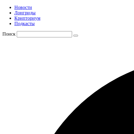
Новости
Лонгриды
Крипториум
Подкасты
Поиск