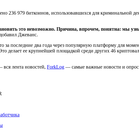
тено 236 979 биткоинов, использовавшихся для криминальной де
ановить это невозможно. Причина, впрочем, понятна: мы узн
обавил Джеванс.
что за последние два года через популярную платформу для моме
то делает ее крупнейшей площадкой среди других 46 криптовал
 вся лента новостей,
ForkLog
— самые важные новости и опрос
R
работчика
ны