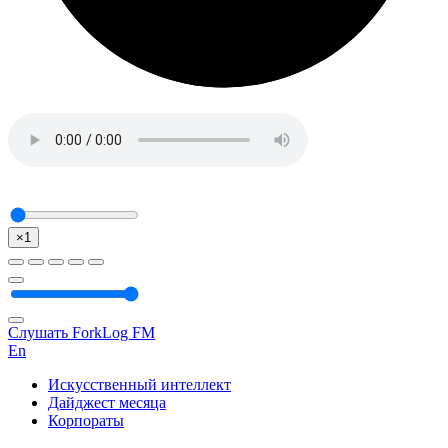
×1
Слушать ForkLog FM
En
Искусственный интеллект
Дайджест месяца
Корпораты