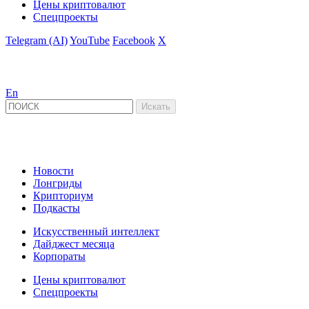
Цены криптовалют
Спецпроекты
Telegram (AI)
YouTube
Facebook
X
En
Новости
Лонгриды
Крипториум
Подкасты
Искусственный интеллект
Дайджест месяца
Корпораты
Цены криптовалют
Спецпроекты