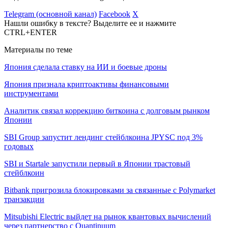
Telegram (основной канал)
Facebook
X
Нашли ошибку в тексте? Выделите ее и нажмите
CTRL+ENTER
Материалы по теме
Япония сделала ставку на ИИ и боевые дроны
Япония признала криптоактивы финансовыми
инструментами
Аналитик связал коррекцию биткоина с долговым рынком
Японии
SBI Group запустит лендинг стейблкоина JPYSC под 3%
годовых
SBI и Startale запустили первый в Японии трастовый
стейблкоин
Bitbank пригрозила блокировками за связанные с Polymarket
транзакции
Mitsubishi Electric выйдет на рынок квантовых вычислений
через партнерство с Quantinuum