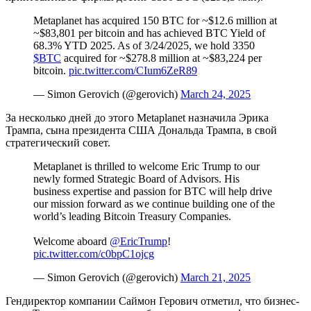
Metaplanet has acquired 150 BTC for ~$12.6 million at
~$83,801 per bitcoin and has achieved BTC Yield of
68.3% YTD 2025. As of 3/24/2025, we hold 3350
$BTC
acquired for ~$278.8 million at ~$83,224 per
bitcoin.
pic.twitter.com/CIum6ZeR89
— Simon Gerovich (@gerovich)
March 24, 2025
За несколько дней до этого Metaplanet назначила Эрика
Трампа, сына президента США Дональда Трампа, в свой
стратегический совет.
Metaplanet is thrilled to welcome Eric Trump to our
newly formed Strategic Board of Advisors. His
business expertise and passion for BTC will help drive
our mission forward as we continue building one of the
world’s leading Bitcoin Treasury Companies.
Welcome aboard
@EricTrump
!
pic.twitter.com/c0bpC1ojcg
— Simon Gerovich (@gerovich)
March 21, 2025
Гендиректор компании Саймон Герович отметил, что бизнес-