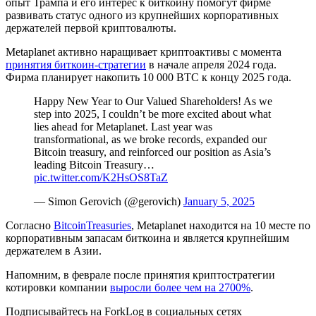
опыт Трампа и его интерес к биткоину помогут фирме
развивать статус одного из крупнейших корпоративных
держателей первой криптовалюты.
Metaplanet активно наращивает криптоактивы с момента
принятия биткоин-стратегии
в начале апреля 2024 года.
Фирма планирует накопить 10 000 BTC к концу 2025 года.
Happy New Year to Our Valued Shareholders! As we
step into 2025, I couldn’t be more excited about what
lies ahead for Metaplanet. Last year was
transformational, as we broke records, expanded our
Bitcoin treasury, and reinforced our position as Asia’s
leading Bitcoin Treasury…
pic.twitter.com/K2HsOS8TaZ
— Simon Gerovich (@gerovich)
January 5, 2025
Согласно
BitcoinTreasuries
, Metaplanet находится на 10 месте по
корпоративным запасам биткоина и является крупнейшим
держателем в Азии.
Напомним, в феврале после принятия криптостратегии
котировки компании
выросли более чем на 2700%
.
Подписывайтесь на ForkLog в социальных сетях