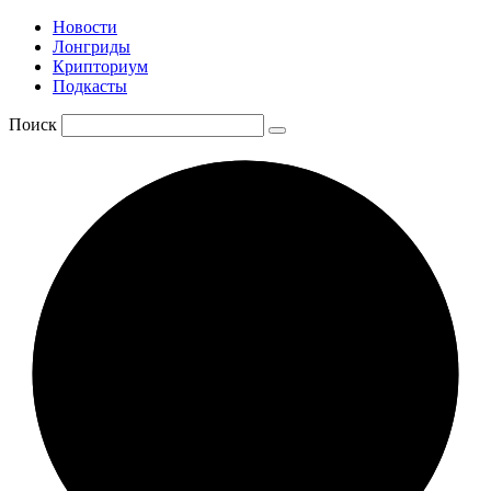
Новости
Лонгриды
Крипториум
Подкасты
Поиск