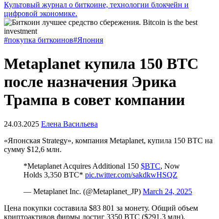
Культовый журнал о биткоине, технологии блокчейн и
цифровой экономике.
#покупка биткоинов
#Япония
Metaplanet купила 150 BTC
после назначения Эрика
Трампа в совет компании
24.03.2025
Елена Васильева
«Японская Strategy», компания Metaplanet, купила 150 BTC на
сумму $12,6 млн.
*Metaplanet Acquires Additional 150
$BTC
, Now
Holds 3,350 BTC*
pic.twitter.com/sakdkwHSQZ
— Metaplanet Inc. (@Metaplanet_JP)
March 24, 2025
Цена покупки составила $83 801 за монету. Общий объем
криптоактивов фирмы достиг 3350 BTC ($291,3 млн).