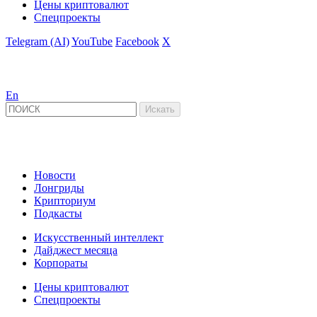
Цены криптовалют
Спецпроекты
Telegram (AI)
YouTube
Facebook
X
En
Новости
Лонгриды
Крипториум
Подкасты
Искусственный интеллект
Дайджест месяца
Корпораты
Цены криптовалют
Спецпроекты