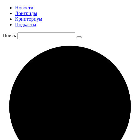
Новости
Лонгриды
Крипториум
Подкасты
Поиск