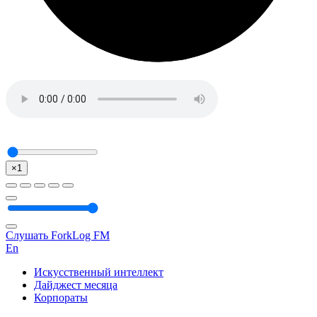
×1
Слушать ForkLog FM
En
Искусственный интеллект
Дайджест месяца
Корпораты