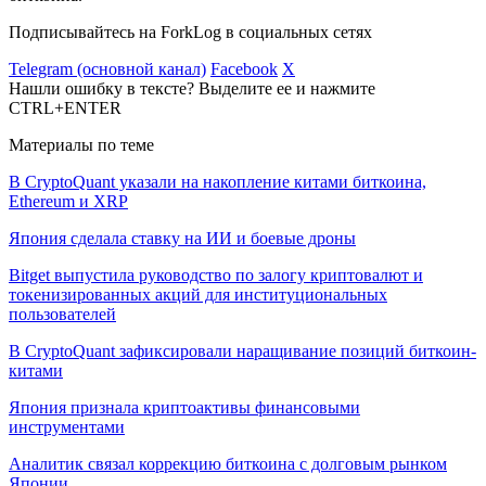
Подписывайтесь на ForkLog в социальных сетях
Telegram (основной канал)
Facebook
X
Нашли ошибку в тексте? Выделите ее и нажмите
CTRL+ENTER
Материалы по теме
В CryptoQuant указали на накопление китами биткоина,
Ethereum и XRP
Япония сделала ставку на ИИ и боевые дроны
Bitget выпустила руководство по залогу криптовалют и
токенизированных акций для институциональных
пользователей
В CryptoQuant зафиксировали наращивание позиций биткоин-
китами
Япония признала криптоактивы финансовыми
инструментами
Аналитик связал коррекцию биткоина с долговым рынком
Японии