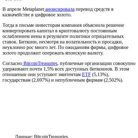
В апреле Metaplanet
анонсировала
перевод средств в
казначействе в цифровое золото.
Тогда в письме инвесторам компания объяснила решение
конвертировать капитал в криптовалюту постоянным
ослаблением иены в результате политики отрицательных
ставок. Биткоин, несмотря на волатильность и просадки,
неуклонно рос много лет. По ожиданиям фирмы, цифровое
золото продолжит опережать японскую валюту.
Согласно
BitcoinTreasuries
, публичные организации совокупно
удерживают почти 1,5% всех доступных биткоинов. В этом
отношении они уступают эмитентам
ETF
(5,13%),
государствам (2,697%) и непубличным фирмам (2,502%).
Данные: BitcoinTreasuries.