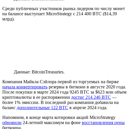
Среди публичных участников рынка лидером по числу монет
на балансе выступает MicroStrategy с 214 400 BTC ($14,39
млрд).
Данные: BitcoinTreasuries.
Компания Майкла Сэйлора первой из торгуемых на бирже
начала конвертировать
резервы в биткоин в августе 2020 года.
После покупки в марте 2024 года 9245 BTC за $623 млн объем
криптовалюты в ее распоряжении
достиг 214 246 BTC
—
более 1% эмиссии. В последний раз компания добавила на
баланс
дополнительные 122 BTC
в апреле 2024 года.
Напомним, в конце марта котировки акций MicroStrategy
обновили
24-летний максимум на фоне
восстановления цены
биткоина.