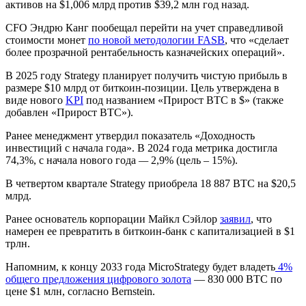
активов на $1,006 млрд против $39,2 млн год назад.
CFO
Эндрю Канг пообещал перейти на учет справедливой
стоимости монет
по новой методологии FASB
, что «сделает
более прозрачной рентабельность казначейских операций».
В 2025 году Strategy планирует получить чистую прибыль в
размере $10 млрд от биткоин-позиции. Цель утверждена в
виде нового
KPI
под названием «Прирост BTC в $» (также
добавлен «Прирост BTC»).
Ранее менеджмент утвердил показатель «Доходность
инвестиций с начала года». В 2024 года метрика достигла
74,3%, с начала нового года
—
2,9% (цель – 15%).
В четвертом квартале Strategy приобрела 18 887 BTC на $20,5
млрд.
Ранее основатель корпорации Майкл Сэйлор
заявил
, что
намерен ее превратить в биткоин-банк с капитализацией в $1
трлн.
Напомним, к концу 2033 года MicroStrategy будет владеть
4%
общего предложения цифрового золота
— 830 000 BTC по
цене $1 млн, согласно Bernstein.