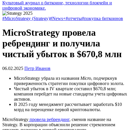
Культовый журнал о биткоине, технологии блокчейн и
цифровой экономике.
#MicroStrategy (Strategy)
#News+
#отчеты
#покупка биткоинов
MicroStrategy провела
ребрендинг и получила
чистый убыток в $670,8 млн
06.02.2025
Петр Иванов
MicroStrategy убрала из названия
Micro
, подчеркнув
приверженность стратегии покупки цифрового золота.
Чистый убыток в IV квартале составил $670,8 млн;
компания перейдет на новые стандарты учета цифровых
активов.
В 2025 году менеджмент рассчитывает заработать $10
млрд на переоценке первой криптовалюты.
MicroStrategy
провела ребрендинг
, сменив название на
Strategy. В корпорации объяснили решение стремлением
отразить позиции в первой криптовалюте.