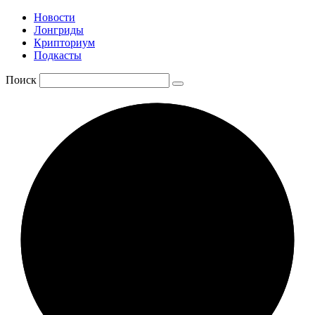
Новости
Лонгриды
Крипториум
Подкасты
Поиск