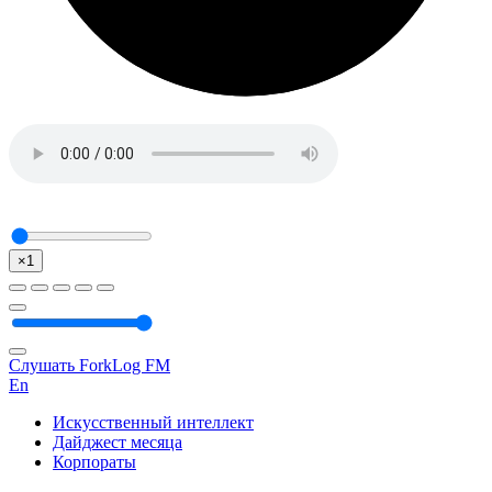
×1
Слушать ForkLog FM
En
Искусственный интеллект
Дайджест месяца
Корпораты