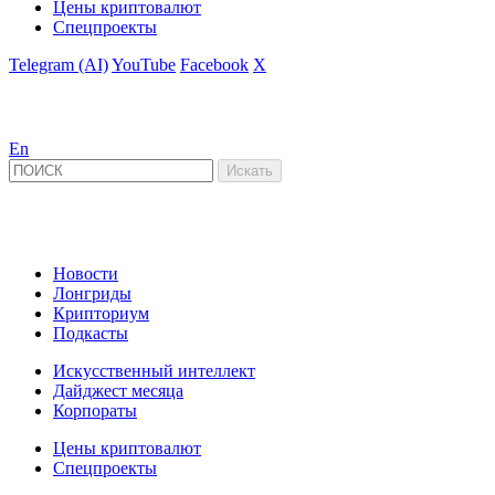
Цены криптовалют
Спецпроекты
Telegram (AI)
YouTube
Facebook
X
En
Новости
Лонгриды
Крипториум
Подкасты
Искусственный интеллект
Дайджест месяца
Корпораты
Цены криптовалют
Спецпроекты