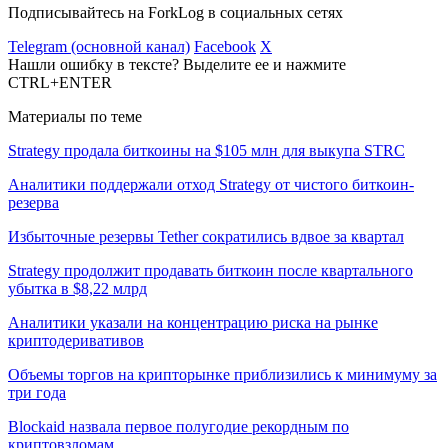
Подписывайтесь на ForkLog в социальных сетях
Telegram (основной канал)
Facebook
X
Нашли ошибку в тексте? Выделите ее и нажмите
CTRL+ENTER
Материалы по теме
Strategy продала биткоины на $105 млн для выкупа STRC
Аналитики поддержали отход Strategy от чистого биткоин-
резерва
Избыточные резервы Tether сократились вдвое за квартал
Strategy продолжит продавать биткоин после квартального
убытка в $8,22 млрд
Аналитики указали на концентрацию риска на рынке
криптодеривативов
Объемы торгов на крипторынке приблизились к минимуму за
три года
Blockaid назвала первое полугодие рекордным по
криптовзломам