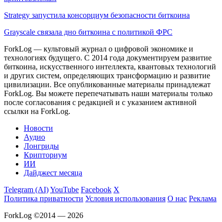
Strategy запустила консорциум безопасности биткоина
Grayscale связала дно биткоина с политикой ФРС
ForkLog — культовый журнал о цифровой экономике и
технологиях будущего. С 2014 года документируем развитие
биткоина, искусственного интеллекта, квантовых технологий
и других систем, определяющих трансформацию и развитие
цивилизации.
Все опубликованные материалы принадлежат
ForkLog. Вы можете перепечатывать наши материалы только
после согласования с редакцией и с указанием активной
ссылки на ForkLog.
Новости
Аудио
Лонгриды
Крипториум
ИИ
Дайджест месяца
Telegram (AI)
YouTube
Facebook
X
Политика приватности
Условия использования
О нас
Реклама
ForkLog ©2014 — 2026