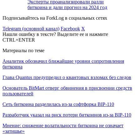
Эксперты проанализировали ралли
биткоина и дали прогноз на 2024 год
Подписывайтесь на ForkLog в социальных сетях
Telegram (основной канал)
Facebook
X
Нашли ошибку в тексте? Выделите ее и нажмите
CTRL+ENTER
Материалы по теме
Аналитик обозначил ближайшие уровни сопротивления
биткоина
Глава Quantus предупредил о квантовых взломах без следов
Основатель BitMart отверг обвинения в присвоении средств
пользователей
Сеть биткоина разделилась из-за софтфорка BIP-110
Разработчик указал на риск потери биткоинов из-за BIP-110
Мнение: снижение волатильности биткоина не означает
«затишье»