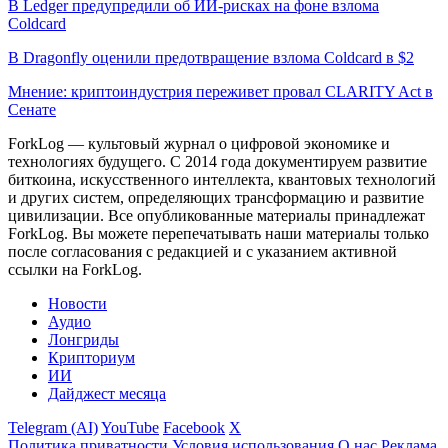
В Ledger предупредили об ИИ-рисках на фоне взлома
Coldcard
В Dragonfly оценили предотвращение взлома Coldcard в $2
Мнение: криптоиндустрия переживет провал CLARITY Act в
Сенате
ForkLog — культовый журнал о цифровой экономике и
технологиях будущего. С 2014 года документируем развитие
биткоина, искусственного интеллекта, квантовых технологий
и других систем, определяющих трансформацию и развитие
цивилизации.
Все опубликованные материалы принадлежат
ForkLog. Вы можете перепечатывать наши материалы только
после согласования с редакцией и с указанием активной
ссылки на ForkLog.
Новости
Аудио
Лонгриды
Крипториум
ИИ
Дайджест месяца
Telegram (AI)
YouTube
Facebook
X
Политика приватности
Условия использования
О нас
Реклама