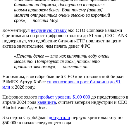
биткоина на биржах, доступного к покупке с
новым притоком денег. Вот почему [актив]
может отправиться очень высоко за короткий
срок», — пояснил Моу.
Комментируя
неудачную ставку
экс-
CTO
Coinbase Баладжи
Сринивасана на рост цифрового золота до $1 млн, CEO JAN3
подчеркнул, что одобрение биткоин-ETF повлияет на цену
актива значительнее, чем печать денег
ФРС
.
«Печать денег — это как кипятить воду очень
медленно. Потребуются годы, чтобы это
пронзило экономику», — отметил он.
Напомним, в октябре бывший CEO криптовалютной биржи
BitMEX Артур Хэйес
спрогнозировал рост биткоина до $1
млн
к 2026 году.
Цифровое золото
пробьет уровень $100 000
до предстоящего в
апреле 2024 года
халвинга
, считает ветеран индустрии и CEO
Blockstream Адам Бэк.
Эксперты CryptoQuant
допустили
первую криптовалюту по
$50 000 в начале следующего года.