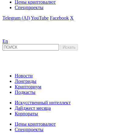
Цены криптовалют
Спецпроекты
Telegram (AI)
YouTube
Facebook
X
En
Новости
Лонгриды
Крипториум
Подкасты
Искусственный интеллект
Дайджест месяца
Корпораты
Цены криптовалют
Спецпроекты