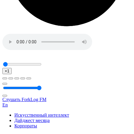
×1
Слушать ForkLog FM
En
Искусственный интеллект
Дайджест месяца
Корпораты