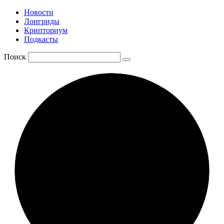
Новости
Лонгриды
Крипториум
Подкасты
Поиск