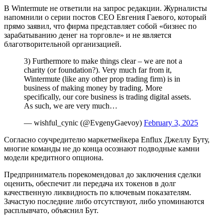
В Wintermute не ответили на запрос редакции. Журналисты
напомнили о серии постов CEO Евгения Гаевого, который
прямо заявил, что фирма представляет собой «бизнес по
зарабатыванию денег на торговле» и не является
благотворительной организацией.
3) Furthermore to make things clear – we are not a
charity (or foundation?). Very much far from it,
Wintermute (like any other prop trading firm) is in
business of making money by trading. More
specifically, our core business is trading digital assets.
As such, we are very much…
— wishful_cynic (@EvgenyGaevoy)
February 3, 2025
Согласно соучредителю маркетмейкера Enflux Джеллу Буту,
многие команды не до конца осознают подводные камни
модели кредитного опциона.
Предприниматель порекомендовал до заключения сделки
оценить, обеспечит ли передача их токенов в долг
качественную ликвидность по ключевым показателям.
Зачастую последние либо отсутствуют, либо упоминаются
расплывчато, объяснил Бут.