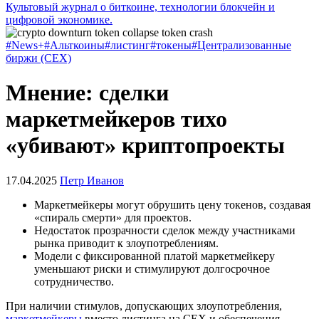
Культовый журнал о биткоине, технологии блокчейн и
цифровой экономике.
#News+
#Альткоины
#листинг
#токены
#Централизованные
биржи (CEX)
Мнение: сделки
маркетмейкеров тихо
«убивают» криптопроекты
17.04.2025
Петр Иванов
Маркетмейкеры могут обрушить цену токенов, создавая
«спираль смерти» для проектов.
Недостаток прозрачности сделок между участниками
рынка приводит к злоупотреблениям.
Модели с фиксированной платой маркетмейкеру
уменьшают риски и стимулируют долгосрочное
сотрудничество.
При наличии стимулов, допускающих злоупотребления,
маркетмейкеры
вместо листинга на
CEX
и обеспечения