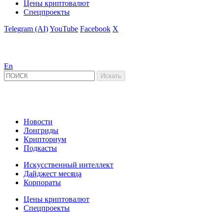
Цены криптовалют
Спецпроекты
Telegram (AI)
YouTube
Facebook
X
En
Новости
Лонгриды
Крипториум
Подкасты
Искусственный интеллект
Дайджест месяца
Корпораты
Цены криптовалют
Спецпроекты