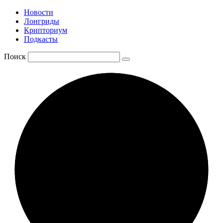
Новости
Лонгриды
Крипториум
Подкасты
Поиск