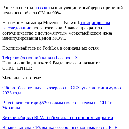
Ранее эксперты
назвали
манипуляции инсайдеров причиной
недавнего обвала OM на 90%.
Напомним, команда Movement Network
инициировала
расследование
после того, как Binance прекратила
сотрудничество с неупомянутым маркетмейкером из-за
манипулирования ценой MOVE.
Подписывайтесь на ForkLog в социальных сетях
Telegram (основной канал)
Facebook
X
Нашли ошибку в тексте? Выделите ее и нажмите
CTRL+ENTER
Материалы по теме
Оборот бессрочных фьючерсов на CEX упал до минимумов
2023 года
Bitget начислит до $520 новым пользователям из СНГ и
Украины
Биткоин-биржа BitMart объявила о поэтапном закрытии
Binance заняла 74% рынка бессрочных контрактов на ETF