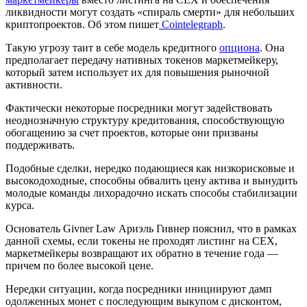
ликвидности могут создать «спираль смерти» для небольших
криптопроектов. Об этом пишет
Cointelegraph
.
Такую угрозу таит в себе модель кредитного
опциона
. Она
предполагает передачу нативных токенов маркетмейкеру,
который затем использует их для повышения рыночной
активности.
Фактически некоторые посредники могут задействовать
неоднозначную структуру кредитования, способствующую
обогащению за счет проектов, которые они призваны
поддерживать.
Подобные сделки, нередко подающиеся как низкорисковые и
высокодоходные, способны обвалить цену актива и вынудить
молодые команды лихорадочно искать способы стабилизации
курса.
Основатель Givner Law Ариэль Гивнер пояснил, что в рамках
данной схемы, если токены не проходят листинг на CEX,
маркетмейкеры возвращают их обратно в течение года —
причем по более высокой цене.
Нередки ситуации, когда посредники инициируют дамп
одолженных монет с последующим выкупом с дисконтом,