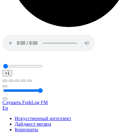
×1
Слушать ForkLog FM
En
Искусственный интеллект
Дайджест месяца
Корпораты