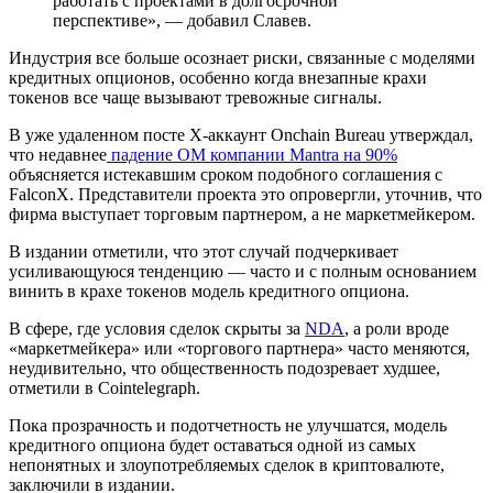
работать с проектами в долгосрочной
перспективе», — добавил Славев.
Индустрия все больше осознает риски, связанные с моделями
кредитных опционов, особенно когда внезапные крахи
токенов все чаще вызывают тревожные сигналы.
В уже удаленном посте X-аккаунт Onchain Bureau утверждал,
что недавнее
падение OM компании Mantra на 90%
объясняется истекавшим сроком подобного соглашения с
FalconX. Представители проекта это опровергли, уточнив, что
фирма выступает торговым партнером, а не маркетмейкером.
В издании отметили, что этот случай подчеркивает
усиливающуюся тенденцию — часто и с полным основанием
винить в крахе токенов модель кредитного опциона.
В сфере, где условия сделок скрыты за
NDA
, а роли вроде
«маркетмейкера» или «торгового партнера» часто меняются,
неудивительно, что общественность подозревает худшее,
отметили в Cointelegraph.
Пока прозрачность и подотчетность не улучшатся, модель
кредитного опциона будет оставаться одной из самых
непонятных и злоупотребляемых сделок в криптовалюте,
заключили в издании.