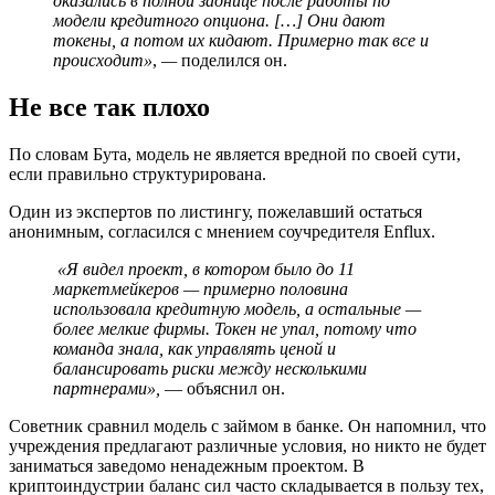
оказались в полной заднице после работы по
модели кредитного опциона. […] Они дают
токены, а потом их кидают. Примерно так все и
происходит»
,
—
поделился он.
Не все так плохо
По словам Бута, модель не является вредной по своей сути,
если правильно структурирована.
Один из экспертов по листингу, пожелавший остаться
анонимным, согласился с мнением соучредителя Enflux.
«Я видел проект, в котором было до 11
маркетмейкеров — примерно половина
использовала кредитную модель, а остальные —
более мелкие фирмы. Токен не упал, потому что
команда знала, как управлять ценой и
балансировать риски между несколькими
партнерами»,
— объяснил он.
Советник сравнил модель с займом в банке. Он напомнил, что
учреждения предлагают различные условия, но никто не будет
заниматься заведомо ненадежным проектом. В
криптоиндустрии баланс сил часто складывается в пользу тех,