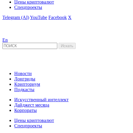
Цены криптовалют
Спецпроекты
Telegram (AI)
YouTube
Facebook
X
En
Новости
Лонгриды
Крипториум
Подкасты
Искусственный интеллект
Дайджест месяца
Корпораты
Цены криптовалют
Спецпроекты