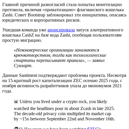
Главной причиной разногласий стала попытка монетизации
протокола, включая «приватизацию» флагманского кошелька
Zashi. Совет Bootstrap заблокировал эти инициативы, опасаясь
юридических и корпоративных рисков.
Ушедшая команда уже
анонсировала
запуск альтернативного
кошелька CashZ на базе кода Zashi, пообещав пользователям
простую миграцию.
«Некоммерческие организации занимаются
крючкотворством, тогда как технологические
стартапы переписывают правила», — заявил
Суихарт.
Данные Santiment подтверждают проблемы проекта. Несмотря
на 15-кратный рост капитализации ZEC осенью 2025 года, с
ноября активность разработчиков упала до минимумов 2021
года.
📊 Unless you lived under a crypto rock, you likely
watched the headlines pour in about Zcash in late 2025.
The decade-old privacy coin multiplied its market cap
by ~15x between September 22nd and November 16th.