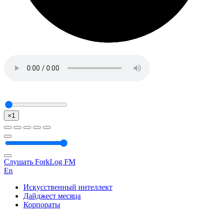
×1
Слушать ForkLog FM
En
Искусственный интеллект
Дайджест месяца
Корпораты