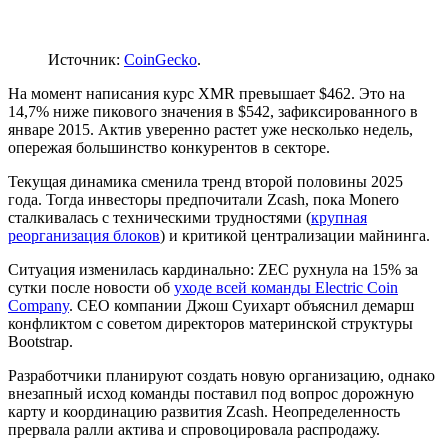
Источник:
CoinGecko
.
На момент написания курс XMR превышает $462. Это на
14,7% ниже пикового значения в $542, зафиксированного в
январе 2015. Актив уверенно растет уже несколько недель,
опережая большинство конкурентов в секторе.
Текущая динамика сменила тренд второй половины 2025
года. Тогда инвесторы предпочитали Zcash, пока Monero
сталкивалась с техническими трудностями (
крупная
реорганизация блоков
) и критикой централизации майнинга.
Ситуация изменилась кардинально: ZEC рухнула на 15% за
сутки после новости об
уходе всей команды Electric Coin
Company
. СЕО компании Джош Суихарт объяснил демарш
конфликтом с советом директоров материнской структуры
Bootstrap.
Разработчики планируют создать новую организацию, однако
внезапный исход команды поставил под вопрос дорожную
карту и координацию развития Zcash. Неопределенность
прервала ралли актива и спровоцировала распродажу.