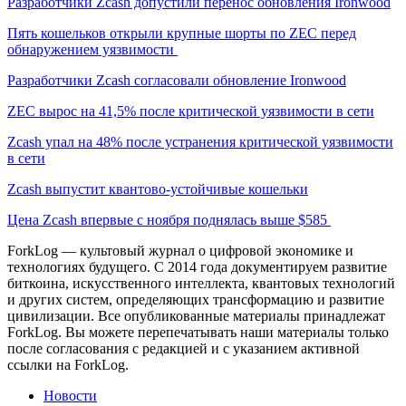
Разработчики Zcash допустили перенос обновления Ironwood
Пять кошельков открыли крупные шорты по ZEC перед
обнаружением уязвимости
Разработчики Zcash согласовали обновление Ironwood
ZEC вырос на 41,5% после критической уязвимости в сети
Zcash упал на 48% после устранения критической уязвимости
в сети
Zcash выпустит квантово-устойчивые кошельки
Цена Zcash впервые с ноября поднялась выше $585
ForkLog — культовый журнал о цифровой экономике и
технологиях будущего. С 2014 года документируем развитие
биткоина, искусственного интеллекта, квантовых технологий
и других систем, определяющих трансформацию и развитие
цивилизации.
Все опубликованные материалы принадлежат
ForkLog. Вы можете перепечатывать наши материалы только
после согласования с редакцией и с указанием активной
ссылки на ForkLog.
Новости