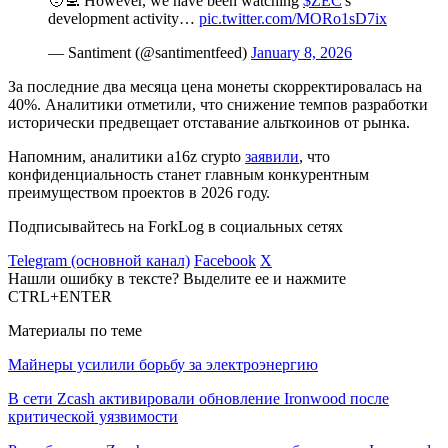
🧑‍💻 However, we have been watching
$ZEC
's
development activity…
pic.twitter.com/MORo1sD7ix
— Santiment (@santimentfeed)
January 8, 2026
За последние два месяца цена монеты скорректировалась на
40%. Аналитики отметили, что снижение темпов разработки
исторически предвещает отставание альткоинов от рынка.
Напомним, аналитики a16z crypto
заявили
, что
конфиденциальность станет главным конкурентным
преимуществом проектов в 2026 году.
Подписывайтесь на ForkLog в социальных сетях
Telegram (основной канал)
Facebook
X
Нашли ошибку в тексте? Выделите ее и нажмите
CTRL+ENTER
Материалы по теме
Майнеры усилили борьбу за электроэнергию
В сети Zcash активировали обновление Ironwood после
критической уязвимости