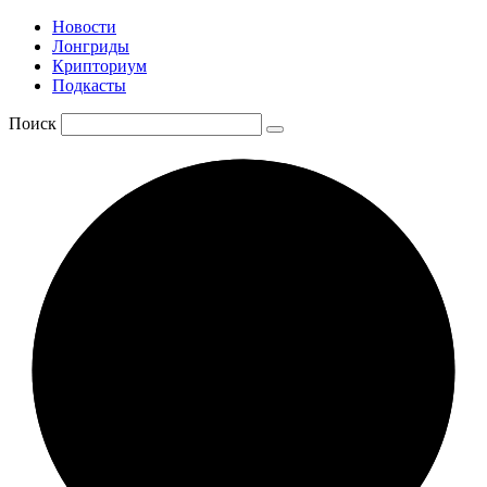
Новости
Лонгриды
Крипториум
Подкасты
Поиск