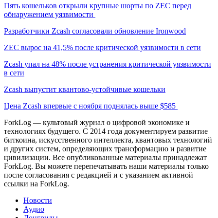
Пять кошельков открыли крупные шорты по ZEC перед
обнаружением уязвимости
Разработчики Zcash согласовали обновление Ironwood
ZEC вырос на 41,5% после критической уязвимости в сети
Zcash упал на 48% после устранения критической уязвимости
в сети
Zcash выпустит квантово-устойчивые кошельки
Цена Zcash впервые с ноября поднялась выше $585
ForkLog — культовый журнал о цифровой экономике и
технологиях будущего. С 2014 года документируем развитие
биткоина, искусственного интеллекта, квантовых технологий
и других систем, определяющих трансформацию и развитие
цивилизации.
Все опубликованные материалы принадлежат
ForkLog. Вы можете перепечатывать наши материалы только
после согласования с редакцией и с указанием активной
ссылки на ForkLog.
Новости
Аудио
Лонгриды