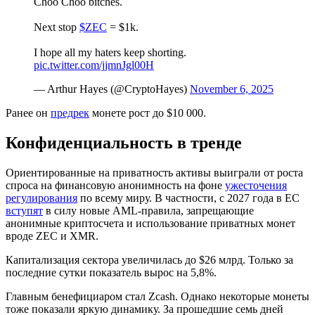
Choo Choo bitches.
Next stop
$ZEC
= $1k.
I hope all my haters keep shorting.
pic.twitter.com/jjmnJgl00H
— Arthur Hayes (@CryptoHayes)
November 6, 2025
Ранее он
предрек
монете рост до $10 000.
Конфиденциальность в тренде
Ориентированные на приватность активы выиграли от роста
спроса на финансовую анонимность на фоне
ужесточения
регулирования
по всему миру. В частности, с 2027 года в ЕС
вступят
в силу новые
AML
-правила, запрещающие
анонимные криптосчета и использование приватных монет
вроде ZEC и XMR.
Капитализация сектора увеличилась до $26 млрд. Только за
последние сутки показатель вырос на 5,8%.
Главным бенефициаром стал Zcash. Однако некоторые монеты
тоже показали яркую динамику. За прошедшие семь дней