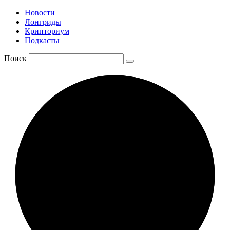
Новости
Лонгриды
Крипториум
Подкасты
Поиск