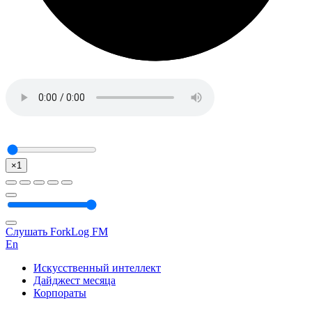
×1
Слушать ForkLog FM
En
Искусственный интеллект
Дайджест месяца
Корпораты