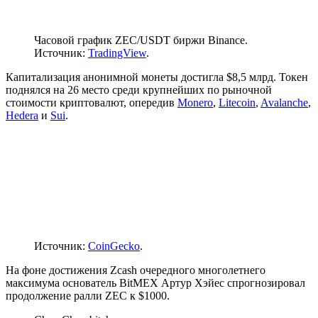
Часовой график ZEC/USDT биржи Binance.
Источник:
TradingView
.
Капитализация анонимной монеты достигла $8,5 млрд. Токен
поднялся на 26 место среди крупнейших по рыночной
стоимости криптовалют, опередив
Monero
,
Litecoin
,
Avalanche
,
Hedera
и
Sui
.
Источник:
CoinGecko
.
На фоне достижения Zcash очередного многолетнего
максимума основатель BitMEX Артур Хэйес спрогнозировал
продолжение ралли ZEC к $1000.