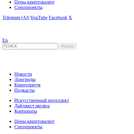
Цены криптовалют
Спецпроекты
Telegram (AI)
YouTube
Facebook
X
En
Новости
Лонгриды
Крипториум
Подкасты
Искусственный интеллект
Дайджест месяца
Корпораты
Цены криптовалют
Спецпроекты