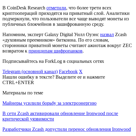
В CoinDesk Research
отметили
, что более трети всех
криптоопераций приходятся на приватный слой. Аналитики
подчеркнули, что пользователи все чаще выводят монеты из
публичных блокчейнов в зашифрованную среду.
Напомним, эксперт Galaxy Digital Уилл Оуэнс
назвал
Zcash
«духовным преемником» биткоина. По его словам,
сторонники приватной монеты считают ажиотаж вокруг ZEC
возвратом к
принципам шифропанков
.
Подписывайтесь на ForkLog в социальных сетях
Telegram (основной канал)
Facebook
X
Нашли ошибку в тексте? Выделите ее и нажмите
CTRL+ENTER
Материалы по теме
Майнеры усилили борьбу за электроэнергию
В сети Zcash активировали обновление Ironwood после
критической уязвимости
Разработчики Zcash допустили перенос обновления Ironwood