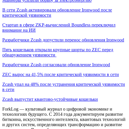
Майнеры усилили борьбу за электроэнергию
В сети Zcash активировали обновление Ironwood после
критической уязвимости
Стартап в сфере ZKP-вычислений Boundless переключил
внимание на ИИ
Разработчики Zcash допустили перенос обновления Ironwood
Пять кошельков открыли крупные шорты по ZEC перед
обнаружением уязвимости
Разработчики Zcash согласовали обновление Ironwood
ZEC вырос на 41,5% после критической уязвимости в сети
Zcash упал на 48% после устранения критической уязвимости
в сети
Zcash выпустит квантово-устойчивые кошельки
ForkLog — культовый журнал о цифровой экономике и
технологиях будущего. С 2014 года документируем развитие
биткоина, искусственного интеллекта, квантовых технологий
и других систем, определяющих трансформацию и развитие