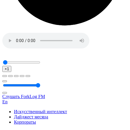
×1
Слушать ForkLog FM
En
Искусственный интеллект
Дайджест месяца
Корпораты