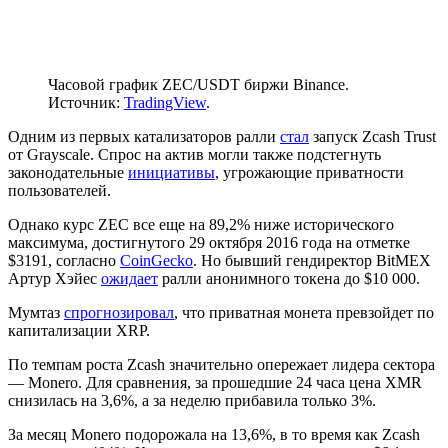
Часовой график ZEC/USDT биржи Binance.
Источник:
TradingView
.
Одним из первых катализаторов ралли
стал
запуск Zcash Trust
от Grayscale. Спрос на актив могли также подстегнуть
законодательные
инициативы
, угрожающие приватности
пользователей.
Однако курс ZEC все еще на 89,2% ниже исторического
максимума, достигнутого 29 октября 2016 года на отметке
$3191, согласно
CoinGecko
. Но бывший гендиректор BitMEX
Артур Хэйес
ожидает
ралли анонимного токена до $10 000.
Мумтаз
спрогнозировал
, что приватная монета превзойдет по
капитализации XRP.
По темпам роста Zcash значительно опережает лидера сектора
— Monero. Для сравнения, за прошедшие 24 часа цена XMR
снизилась на 3,6%, а за неделю прибавила только 3%.
За месяц Monero подорожала на 13,6%, в то время как Zcash