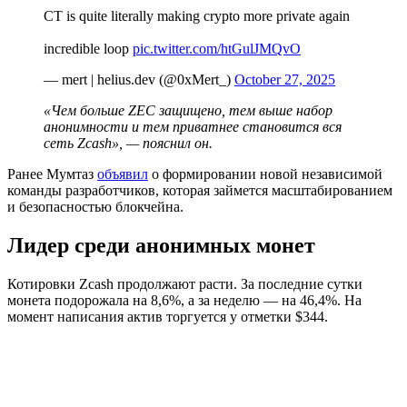
CT is quite literally making crypto more private again
incredible loop
pic.twitter.com/htGulJMQvO
— mert | helius.dev (@0xMert_)
October 27, 2025
«Чем больше ZEC защищено, тем выше набор
анонимности и тем приватнее становится вся
сеть Zcash», — пояснил он.
Ранее Мумтаз
объявил
о формировании новой независимой
команды разработчиков, которая займется масштабированием
и безопасностью блокчейна.
Лидер среди анонимных монет
Котировки Zcash продолжают расти. За последние сутки
монета подорожала на 8,6%, а за неделю — на 46,4%. На
момент написания актив торгуется у отметки $344.