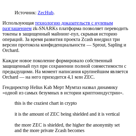
Источник:
ZecHub
.
Использующая
технологию доказательств с нулевым
разглашением
zk-SNARKs платформа позволяет переводить
токены в защищенный майнинг-пул, скрывая историю
операций. За время развития проекта Zcash внедрил три
версии протокола конфиденциальности — Sprout, Sapling и
Orchard.
Каждое новое поколение формировало собственный
защищенный пул при сохранении полной совместимости с
предыдущими. На момент написания крупнейшим является
Orchard — на него приходится 4,1 млн ZEC.
Гендиректор Helius Kab Мерт Мумтаз назвал динамику
«одной из самых безумных в истории криптоиндустрии».
this is the craziest chart in crypto
it is the amount of ZEC being shielded and it is vertical
the more ZEC is shielded, the higher the anonymity set
and the more private Zcash becomes