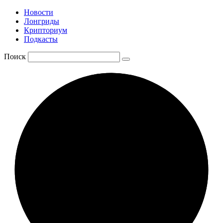
Новости
Лонгриды
Крипториум
Подкасты
Поиск