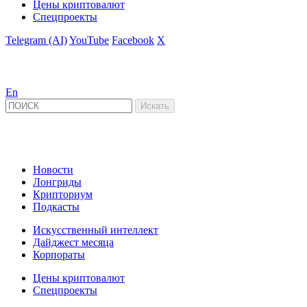
Цены криптовалют
Спецпроекты
Telegram (AI)
YouTube
Facebook
X
En
Новости
Лонгриды
Крипториум
Подкасты
Искусственный интеллект
Дайджест месяца
Корпораты
Цены криптовалют
Спецпроекты