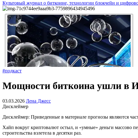
Культовый журнал о биткоине, технологии блокчейн и цифров
#подкаст
Мощности биткоина ушли в 
03.03.2026
Лена Джесс
Дисклеймер
Дисклеймер: Приведенные в материале прогнозы являются част
Хайп вокруг криптовалют остыл, и «умные» деньги массово п
строительства взлетела в десятки раз.