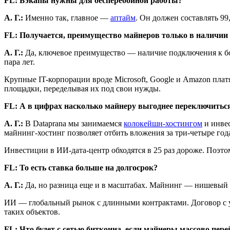
FL: Бэкапы нужны для бесперебойной работы?
А. Г.:
Именно так, главное —
аптайм
. Он должен составлять 99
FL: Получается, преимущество майнеров только в наличии св
А. Г.:
Да, ключевое преимущество — наличие подключения к бо
пара лет.
Крупные IT-корпорации вроде Microsoft, Google и Amazon пла
площадки, переделывая их под свои нужды.
FL: А в цифрах насколько майнеру выгоднее переключитьс
А. Г.:
В Dataprana мы занимаемся
колокейшн-хостингом
и инвес
майнинг-хостинг позволяет отбить вложения за три-четыре года
Инвестиции в ИИ-дата-центр обходятся в 25 раз дороже. Поэто
FL: То есть ставка больше на долгосрок?
А. Г.:
Да, но разница еще и в масштабах. Майнинг — нишевый би
ИИ — глобальный рынок с длинными контрактами. Договор с ус
таких объектов.
FL: Что будет с сетью биткоина, если майнеры массово пер