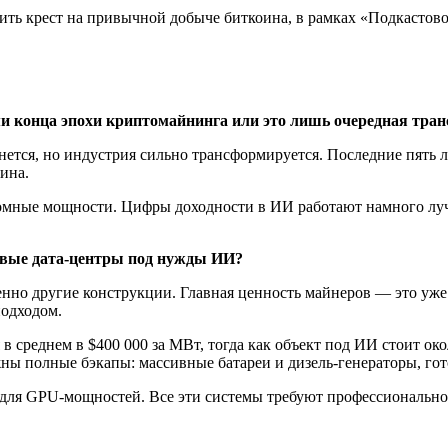
ить крест на привычной добыче биткоина, в рамках «Подкастовог
ми конца эпохи криптомайнинга или это лишь очередная тр
енется, но индустрия сильно трансформируется. Последние пять
ина.
омные мощности. Цифры доходности в ИИ работают намного луч
.
овые дата-центры под нужды ИИ?
енно другие конструкции. Главная ценность майнеров — это уж
подходом.
 в среднем в $400 000 за МВт, тогда как объект под ИИ стоит ок
 полные бэкапы: массивные батареи и дизель-генераторы, гото
 для
GPU
-мощностей. Все эти системы требуют профессионально