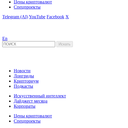
Цены криптовалют
Спецпроекты
Telegram (AI)
YouTube
Facebook
X
En
Новости
Лонгриды
Крипториум
Подкасты
Искусственный интеллект
Дайджест месяца
Корпораты
Цены криптовалют
Спецпроекты