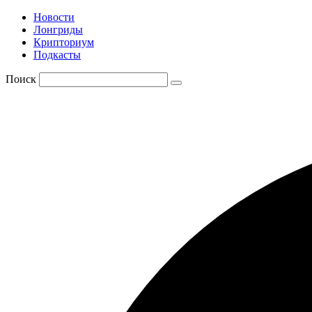
Новости
Лонгриды
Крипториум
Подкасты
Поиск