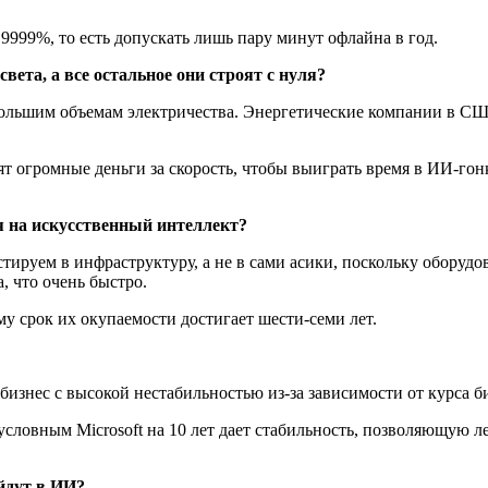
,9999%, то есть допускать лишь пару минут офлайна в год.
ета, а все остальное они строят с нуля?
льшим объемам электричества. Энергетические компании в США
тят огромные деньги за скорость, чтобы выиграть время в ИИ-го
я на искусственный интеллект?
тируем в инфраструктуру, а не в сами асики, поскольку оборуд
, что очень быстро.
му срок их окупаемости достигает шести-семи лет.
знес с высокой нестабильностью из-за зависимости от курса би
ловным Microsoft на 10 лет дает стабильность, позволяющую л
ейдут в ИИ?