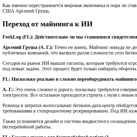
Как именно перестраивается мировая экономика и пора ли став
США Арсений Груша.
Переход от майнинга к ИИ
ForkLog (FL): Действительно ли мы становимся свидетеля
Арсений Груша (А. Г.):
Точно не конец. Майнинг никуда не д
публичных компаний, что вызвало ралли сложности сети битко
Сегодня на рынок ИИ вышли гиганты, которым требуются огр
под новые задачи. Этот процесс будет только набирать обороты
FL: Насколько реально и сложно переоборудовать майнинг
А. Г.:
Это очень сложно и дорого, поскольку требуются соверш
электросети. Все остальное приходится строить с нуля с иным 
Разница в затратах колоссальная: биткоин-дата-центр обойдется
требованиями к стопроцентному резервированию. Под ИИ нужны
Также усложняется дизайн и система жидкостного охлаждения
бесперебойной работы.