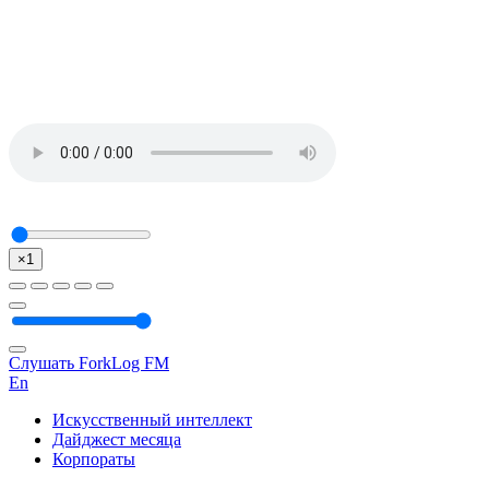
×1
Слушать ForkLog FM
En
Искусственный интеллект
Дайджест месяца
Корпораты