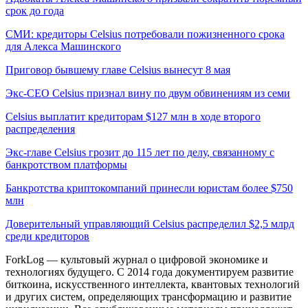
срок до года
СМИ: кредиторы Celsius потребовали пожизненного срока
для Алекса Машинского
Приговор бывшему главе Celsius вынесут 8 мая
Экс-CEO Celsius признал вину по двум обвинениям из семи
Celsius выплатит кредиторам $127 млн в ходе второго
распределения
Экс-главе Celsius грозит до 115 лет по делу, связанному с
банкротством платформы
Банкротства криптокомпаний принесли юристам более $750
млн
Доверительный управляющий Celsius распределил $2,5 млрд
среди кредиторов
ForkLog — культовый журнал о цифровой экономике и
технологиях будущего. С 2014 года документируем развитие
биткоина, искусственного интеллекта, квантовых технологий
и других систем, определяющих трансформацию и развитие