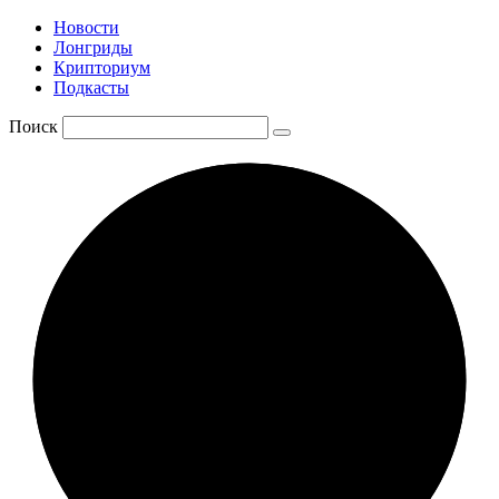
Новости
Лонгриды
Крипториум
Подкасты
Поиск