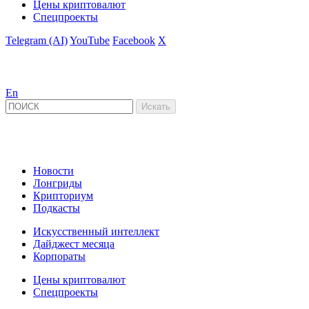
Цены криптовалют
Спецпроекты
Telegram (AI)
YouTube
Facebook
X
En
Новости
Лонгриды
Крипториум
Подкасты
Искусственный интеллект
Дайджест месяца
Корпораты
Цены криптовалют
Спецпроекты