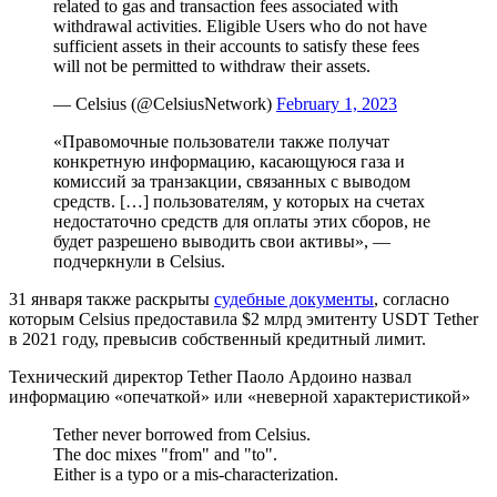
related to gas and transaction fees associated with
withdrawal activities. Eligible Users who do not have
sufficient assets in their accounts to satisfy these fees
will not be permitted to withdraw their assets.
— Celsius (@CelsiusNetwork)
February 1, 2023
«Правомочные пользователи также получат
конкретную информацию, касающуюся газа и
комиссий за транзакции, связанных с выводом
средств. […] пользователям, у которых на счетах
недостаточно средств для оплаты этих сборов, не
будет разрешено выводить свои активы», —
подчеркнули в Celsius.
31 января также раскрыты
судебные документы
, согласно
которым Celsius предоставила $2 млрд эмитенту USDT Tether
в 2021 году, превысив собственный кредитный лимит.
Технический директор Tether Паоло Ардоино назвал
информацию «опечаткой» или «неверной характеристикой»
Tether never borrowed from Celsius.
The doc mixes "from" and "to".
Either is a typo or a mis-characterization.