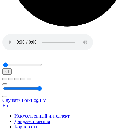
×1
Слушать ForkLog FM
En
Искусственный интеллект
Дайджест месяца
Корпораты