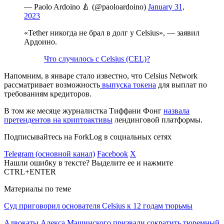
— Paolo Ardoino 🍐 (@paoloardoino)
January 31,
2023
«Tether никогда не брал в долг у Celsius», — заявил
Ардоино.
Что случилось с Celsius (CEL)?
Напомним, в январе стало известно, что Celsius Network
рассматривает возможность
выпуска токена
для выплат по
требованиям кредиторов.
В том же месяце журналистка Тиффани Фонг
назвала
претендентов на криптоактивы
лендинговой платформы.
Подписывайтесь на ForkLog в социальных сетях
Telegram (основной канал)
Facebook
X
Нашли ошибку в тексте? Выделите ее и нажмите
CTRL+ENTER
Материалы по теме
Суд приговорил основателя Celsius к 12 годам тюрьмы
Адвокаты Алекса Машинского призвали сократить тюремный