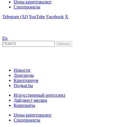
Цены криптовалют
Спецпроекты
Telegram (AI)
YouTube
Facebook
X
En
Новости
Лонгриды
Крипториум
Подкасты
Искусственный интеллект
Дайджест месяца
Корпораты
Цены криптовалют
Спецпроекты