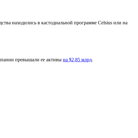
едства находились в кастодиальной программе Celsius или на
омпании превышали ее активы
на $2,85 млрд
.