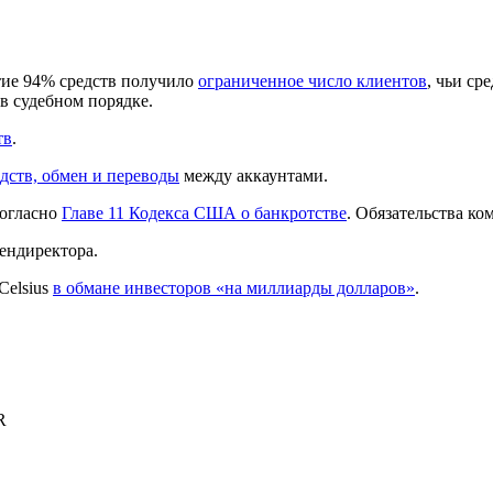
ятие 94% средств получило
ограниченное число клиентов
, чьи ср
 в судебном порядке.
тв
.
дств, обмен и переводы
между аккаунтами.
огласно
Главе 11 Кодекса США о банкротстве
. Обязательства к
ендиректора.
Celsius
в обмане инвесторов «на миллиарды долларов»
.
R