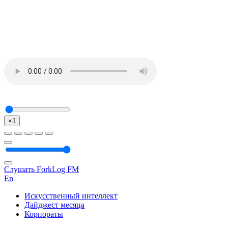
×1
Слушать ForkLog FM
En
Искусственный интеллект
Дайджест месяца
Корпораты