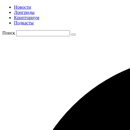
Новости
Лонгриды
Крипториум
Подкасты
Поиск