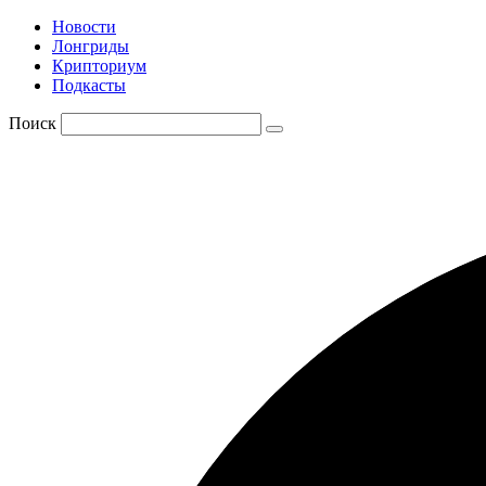
Новости
Лонгриды
Крипториум
Подкасты
Поиск