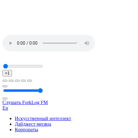
×1
Слушать ForkLog FM
En
Искусственный интеллект
Дайджест месяца
Корпораты