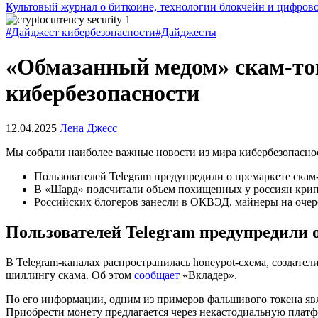
Культовый журнал о биткоине, технологии блокчейн и цифров
#Дайджест кибербезопасности
#Дайджесты
«Обмазанный медом» скам-то
кибербезопасности
12.04.2025
Лена Джесс
Мы собрали наиболее важные новости из мира кибербезопаснос
Пользователей Telegram предупредили о премаркете скам
В «Шард» подсчитали объем похищенных у россиян крип
Российских блогеров занесли в ОКВЭД, майнеры на очер
Пользователей Telegram предупредили 
В Telegram-каналах распространилась
honeypot
-схема, создате
шиллингу скама. Об этом
сообщает
«Вкладер».
По его информации, одним из примеров фальшивого токена явля
Приобрести монету предлагается через некастодиальную плат