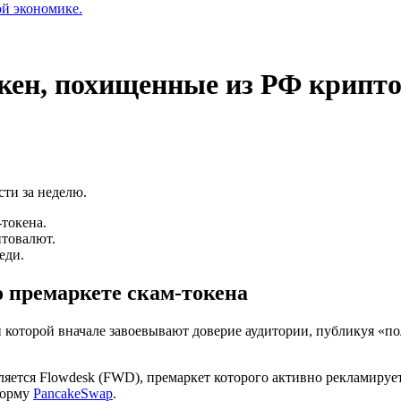
ой экономике.
кен, похищенные из РФ крипт
ти за неделю.
-токена.
товалют.
еди.
о
премаркете скам-токена
ли которой вначале завоевывают доверие аудитории, публикуя «п
ется Flowdesk (FWD), премаркет которого активно рекламирует 
форму
PancakeSwap
.