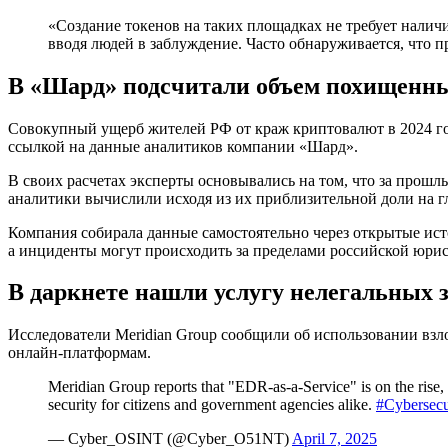
«Создание токенов на таких площадках не требует нали
вводя людей в заблуждение. Часто обнаруживается, что 
В «Шард»
подсчитали объем похищенны
Совокупный ущерб жителей РФ от краж криптовалют в 2024 год
ссылкой на данные аналитиков компании «Шард».
В своих расчетах эксперты основывались на том, что за прошл
аналитики вычислили исходя из их приблизительной доли на 
Компания собирала данные самостоятельно через открытые ис
а инциденты могут происходить за пределами российской юри
В даркнете нашли услугу нелегальных з
Исследователи Meridian Group сообщили об использовании вз
онлайн-платформам.
Meridian Group reports that "EDR-as-a-Service" is on the rise
security for citizens and government agencies alike.
#Cybersecu
— Cyber_OSINT (@Cyber_O51NT)
April 7, 2025