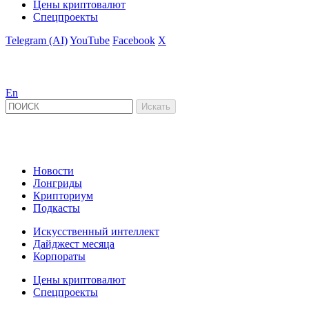
Цены криптовалют
Спецпроекты
Telegram (AI)
YouTube
Facebook
X
En
Новости
Лонгриды
Крипториум
Подкасты
Искусственный интеллект
Дайджест месяца
Корпораты
Цены криптовалют
Спецпроекты