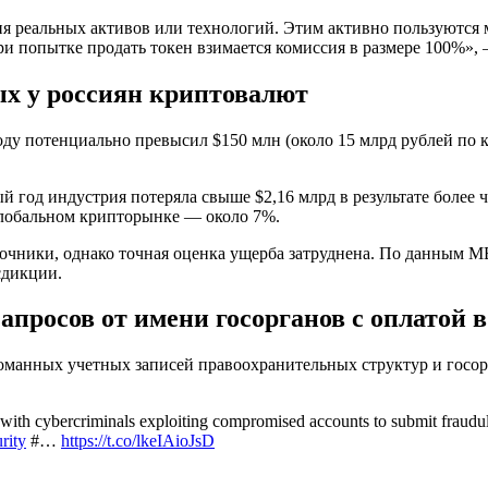
чия реальных активов или технологий. Этим активно пользуютс
при попытке продать токен взимается комиссия в размере 100%»
х у россиян криптовалют
у потенциально превысил $150 млн (около 15 млрд рублей по к
ый год индустрия потеряла свыше $2,16 млрд в результате более
глобальном крипторынке — около 7%.
точники, однако точная оценка ущерба затруднена. По данным 
сдикции.
апросов от имени госорганов с оплатой 
ломанных учетных записей правоохранительных структур и госо
, with cybercriminals exploiting compromised accounts to submit fraud
rity
#…
https://t.co/lkeIAioJsD