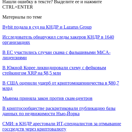
Нашли ошибку в тексте? Выделите ее и нажмите
CTRL+ENTER
Материалы по теме
Bybit подала в суд на КНДР и Lazarus Group
Исследователь обнаружил следы хакеров КНДР в 1640
организациях
В ЕС участились случаи скама с фальшивыми MiCA-
лицензиями
В Южной Корее ликвидировали схему с фейковым
стейкингом XRP на $8,5 млн
В США оценили ущерб от криптомошенничества в $80,7
млрд
Мьянма приняла закон против скам-центров
В криптосообществе раскритиковали публикацию базы
данных по недвижимости Нью-Йорка
СМИ: в КНДР арестовали ИТ-специалистов за отмывание
госсредств через криптовалюту