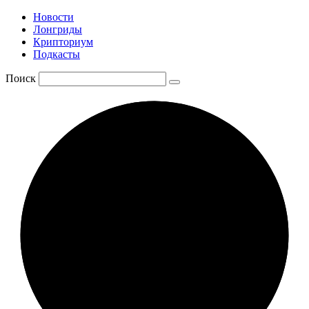
Новости
Лонгриды
Крипториум
Подкасты
Поиск