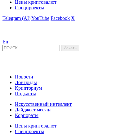
Цены криптовалют
Спецпроекты
Telegram (AI)
YouTube
Facebook
X
En
Новости
Лонгриды
Крипториум
Подкасты
Искусственный интеллект
Дайджест месяца
Корпораты
Цены криптовалют
Спецпроекты