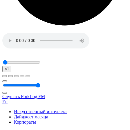
×1
Слушать ForkLog FM
En
Искусственный интеллект
Дайджест месяца
Корпораты