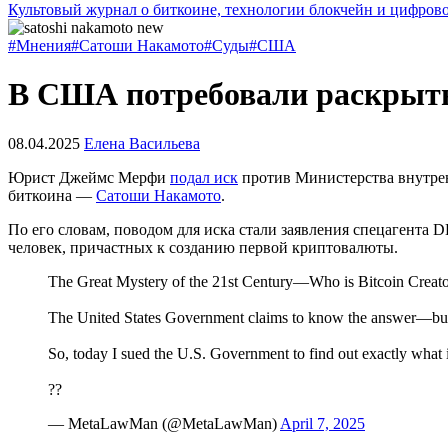
Культовый журнал о биткоине, технологии блокчейн и цифров
#Мнения
#Сатоши Накамото
#Суды
#США
В США потребовали раскрыть 
08.04.2025
Елена Васильева
Юрист Джеймс Мерфи
подал иск
против Министерства внутрен
биткоина —
Сатоши Накамото
.
По его словам, поводом для иска стали заявления спецагента D
человек, причастных к созданию первой криптовалюты.
The Great Mystery of the 21st Century—Who is Bitcoin Creat
The United States Government claims to know the answer—but i
So, today I sued the U.S. Government to find out exactly what 
??
— MetaLawMan (@MetaLawMan)
April 7, 2025