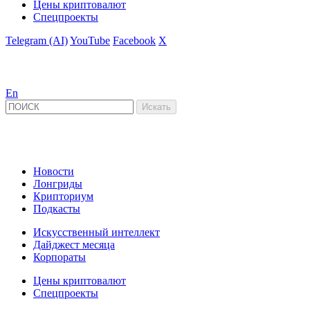
Цены криптовалют
Спецпроекты
Telegram (AI)
YouTube
Facebook
X
En
Новости
Лонгриды
Крипториум
Подкасты
Искусственный интеллект
Дайджест месяца
Корпораты
Цены криптовалют
Спецпроекты