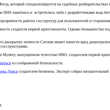
д, который специализируется на судебных разбирательствах 
ты DHS ошиблись и встретились либо с разработчиками кода бит
прозрачности работы госструктур для пользователей и сторонни
чность создателя первой криптовалюты. Однако большинство по
что раскрытие личности Сатоши может нанести вред децентрали
 госструктурами.
oin Mystery, выпущенном телесетью HBO, создателем первой кр
ваться
из соображений безопасности.
жека Дорси
создателем биткоина. Эксперт собрал внушительный 
R