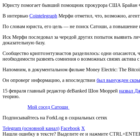
Юристу помогает бывший помощник прокурора США Брайан Фил
В интервью
Cointelegraph
Мерфи отметил, что, возможно, аген
По словам юриста, его цель — не поиск Сатоши, а повышение 
Иск Мерфи последовал за чередой других попыток выявить ли
доказательную базу.
Сообщество криптоэнтузиастов разделилось: одни опасаются, 
необходимости развеять сомнения о возможных связях актива с
Напомним, в документальном фильме Money Electric: The Bitc
Он опроверг информацию, а впоследствии
был вынужден скры
15 февраля главный редактор deBanked Шон Мюррей
назвал Д
теорию.
Мой сосед Сатоши
Подписывайтесь на ForkLog в социальных сетях
Telegram (основной канал)
Facebook
X
Нашли ошибку в тексте? Выделите ее и нажмите CTRL+ENTE