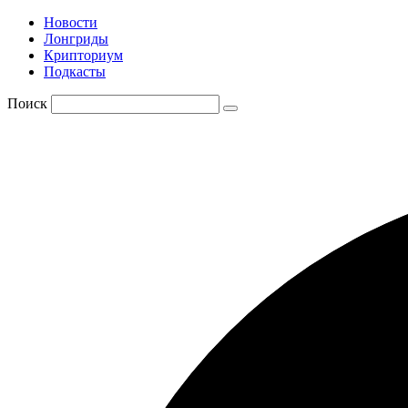
Новости
Лонгриды
Крипториум
Подкасты
Поиск