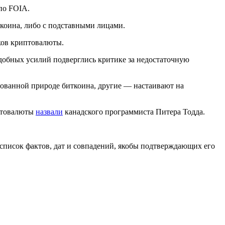
по FOIA.
коина, либо с подставными лицами.
ков криптовалюты.
добных усилий подверглись критике за недостаточную
зованной природе биткоина, другие — настаивают на
иптовалюты
назвали
канадского программиста Питера Тодда.
список фактов, дат и совпадений, якобы подтверждающих его