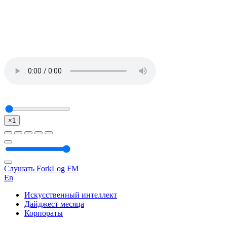
×1
Слушать ForkLog FM
En
Искусственный интеллект
Дайджест месяца
Корпораты