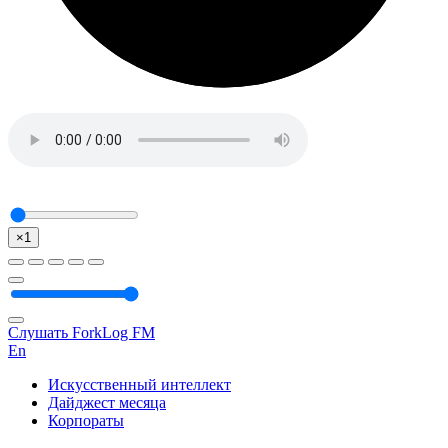
×1
Слушать ForkLog FM
En
Искусственный интеллект
Дайджест месяца
Корпораты