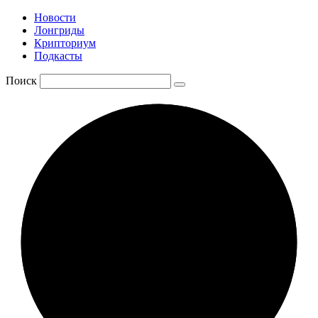
Новости
Лонгриды
Крипториум
Подкасты
Поиск