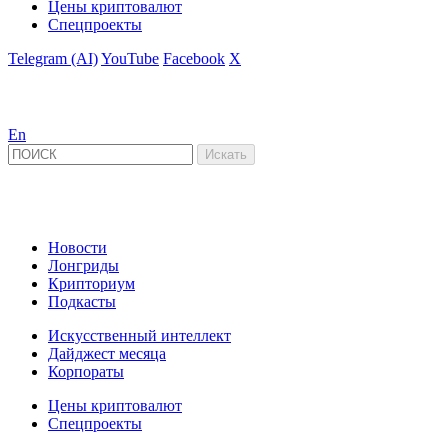
Цены криптовалют
Спецпроекты
Telegram (AI)
YouTube
Facebook
X
En
Новости
Лонгриды
Крипториум
Подкасты
Искусственный интеллект
Дайджест месяца
Корпораты
Цены криптовалют
Спецпроекты