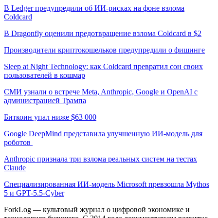
В Ledger предупредили об ИИ-рисках на фоне взлома
Coldcard
В Dragonfly оценили предотвращение взлома Coldcard в $2
Производители криптокошельков предупредили о фишинге
Sleep at Night Technology: как Coldcard превратил сон своих
пользователей в кошмар
СМИ узнали о встрече Meta, Anthropic, Google и OpenAI с
администрацией Трампа
Биткоин упал ниже $63 000
Google DeepMind представила улучшенную ИИ-модель для
роботов
Anthropic признала три взлома реальных систем на тестах
Claude
Специализированная ИИ-модель Microsoft превзошла Mythos
5 и GPT-5.5-Cyber
ForkLog — культовый журнал о цифровой экономике и