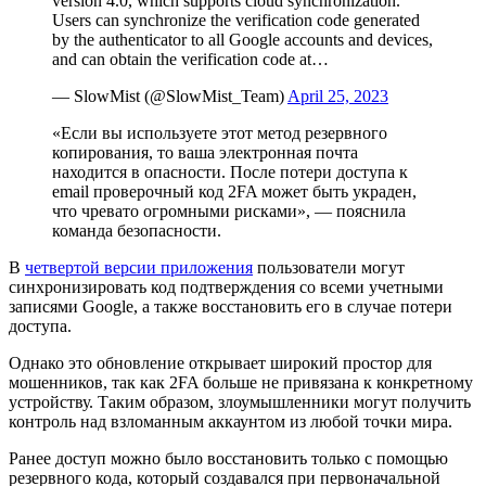
version 4.0, which supports cloud synchronization.
Users can synchronize the verification code generated
by the authenticator to all Google accounts and devices,
and can obtain the verification code at…
— SlowMist (@SlowMist_Team)
April 25, 2023
«Если вы используете этот метод резервного
копирования, то ваша электронная почта
находится в опасности. После потери доступа к
email проверочный код 2FA может быть украден,
что чревато огромными рисками», — пояснила
команда безопасности.
В
четвертой версии приложения
пользователи могут
синхронизировать код подтверждения со всеми учетными
записями Google, а также восстановить его в случае потери
доступа.
Однако это обновление открывает широкий простор для
мошенников, так как 2FA больше не привязана к конкретному
устройству. Таким образом, злоумышленники могут получить
контроль над взломанным аккаунтом из любой точки мира.
Ранее доступ можно было восстановить только с помощью
резервного кода, который создавался при первоначальной