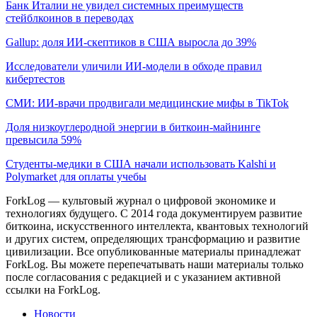
Банк Италии не увидел системных преимуществ
стейблкоинов в переводах
Gallup: доля ИИ-скептиков в США выросла до 39%
Исследователи уличили ИИ-модели в обходе правил
кибертестов
СМИ: ИИ-врачи продвигали медицинские мифы в TikTok
Доля низкоуглеродной энергии в биткоин-майнинге
превысила 59%
Студенты-медики в США начали использовать Kalshi и
Polymarket для оплаты учебы
ForkLog — культовый журнал о цифровой экономике и
технологиях будущего. С 2014 года документируем развитие
биткоина, искусственного интеллекта, квантовых технологий
и других систем, определяющих трансформацию и развитие
цивилизации.
Все опубликованные материалы принадлежат
ForkLog. Вы можете перепечатывать наши материалы только
после согласования с редакцией и с указанием активной
ссылки на ForkLog.
Новости