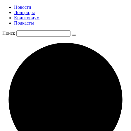
Новости
Лонгриды
Крипториум
Подкасты
Поиск