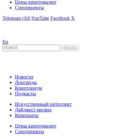
Цены криптовалют
Спецпроекты
Telegram (AI)
YouTube
Facebook
X
En
Новости
Лонгриды
Крипториум
Подкасты
Искусственный интеллект
Дайджест месяца
Корпораты
Цены криптовалют
Спецпроекты