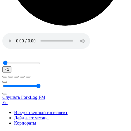
×1
Слушать ForkLog FM
En
Искусственный интеллект
Дайджест месяца
Корпораты