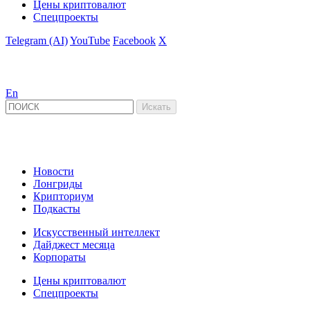
Цены криптовалют
Спецпроекты
Telegram (AI)
YouTube
Facebook
X
En
Новости
Лонгриды
Крипториум
Подкасты
Искусственный интеллект
Дайджест месяца
Корпораты
Цены криптовалют
Спецпроекты