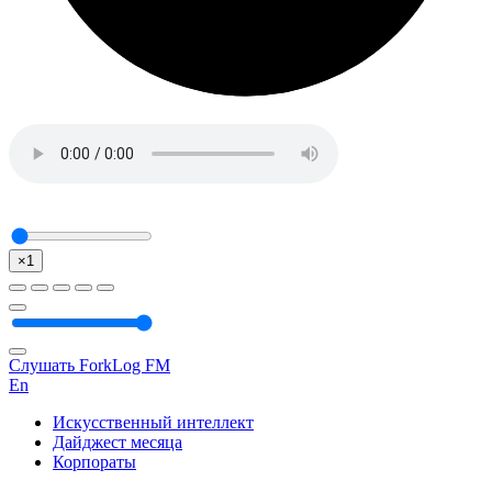
×1
Слушать ForkLog FM
En
Искусственный интеллект
Дайджест месяца
Корпораты