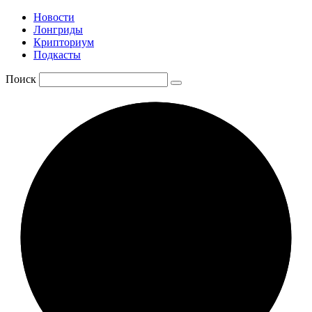
Новости
Лонгриды
Крипториум
Подкасты
Поиск