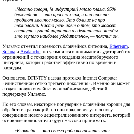
«Честно говоря, [в индустрии] много хлама. 95%
блокчейнов — это просто хлам, и они просто
продают змеиное масло. Это больше не про
технологии. Часто речь идет о том, кто может
ввернуть лучший нарратив и сделать так, чтобы
это звучало наиболее убедительно», — пояснил он.
Уильямс отметил полезность блокчейнов биткоина,
Ethereum
,
Solana
и
Avalanche
, но усомнился в понимании аудиторией их
ограничений с точки зрения создания масштабируемого
интернета, который работает эффективно по времени и
расходам.
Основатель DFINITY назвал протокол Internet Computer
«единственной сетью третьего поколения». Именно он может
создать новую ончейн-эру онлайн-взаимодействий,
подчеркнул Уильямс.
По его словам, некоторые популярные блокчейны хороши для
обработки транзакций, но они вряд ли лягут в основу
совершенно нового децентрализованного интернета, который
основные пользователи будут массово принимать.
«Блокчейн — это своего рода вычислительная