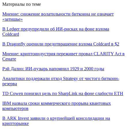
Материалы по теме
Мнение: снижение волатильности биткоина не означает
«затишье»
В Ledger предупредили об ИИ-рисках на фоне взлома
Coldcard
В Dragonfly оценили предотвращение взлома Coldcard в $2
Мнение: криптоиндустрия переживет провал CLARITY Act в
Сенате
Рэй Далио: ИИ-пузырь напомнил 1929 и 2000 годы
Аналитики поддержали отход Strategy от чистого биткоин-
резерва
TD Cowen понизил цель по SharpLink на фоне слабости ETH
IBM назвала сроки коммерческого прорыва квантовых
компьютеров
В ARK Invest заявили о крупнейшей консолидации на
крипторынке