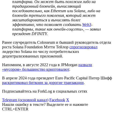
платформа. Он может быть похожим либо на
традиционный блокчейн, вычисляющий
последовательно, как Ethereum или Solana, либо на
блокчейн третьего поколения, который может
масштабироваться и вычислять более
эффективно, что позволяет создавать
Web3
-
платформы, такие как ончейн-соцсети», — заявил
президент DFINITY.
Ранее соучредитель Colosseum и бывший руководитель отдела
роста Solana Foundation Мэтти Тейлор
спрогнозировал
лидерство Solana по числу потребительских
децентрализованных приложений.
Напомним, в августе 2022 года в JPMorgan
назвали
«мусором» большинство криптовалют
.
В апреле 2024 года президент Euro Pacific Capital Питер Шифф
раскритиковал биткоин за дорогие транзакции
.
Подписывайтесь на ForkLog в социальных сетях
Telegram (основной канал)
Facebook
X
Нашли ошибку в тексте? Выделите ее и нажмите
CTRL+ENTER