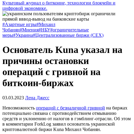
Культовый журнал о биткоине, технологии блокчейн и
цифровой экономике.
#Азартные игры
#Михаил
Чобанян
#Мнения
#НБУ
#ограничительные
меры
#Украина
#Централизованные биржи (CEX)
Основатель Kuna указал на
причины остановки
операций с гривной на
биткоин-биржах
03.03.2023
Лена Джесс
Невозможность
операций с безналичной гривной
на биржах
потенциально связана с противодействием отмыванию
средств и уклонению от налогов в гэмблинг-отрасли. Об этом
в комментарии ForkLog заявил основатель украинской
криптовалютной биржи Kuna Михаил Чобанян.