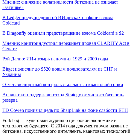
Мнение: снижение волатильности биткоина не означает
«затишье»
В Ledger предупредили об ИИ-рисках на фоне взлома
Coldcard
В Dragonfly оценили предотвращение взлома Coldcard в $2
Мнение: криптоиндустрия переживет провал CLARITY Act в
Сенате
Рэй Далио: ИИ-пузырь напомнил 1929 и 2000 годы
Bitget начислит до $520 новым пользователям из СНГ и
Украины
Отчет: экспортный контроль стал частью квантовой гонки
Аналитики поддержали отход Strategy от чистого биткоин-
резерва
TD Cowen понизил цель по SharpLink на фоне слабости ETH
ForkLog — культовый журнал о цифровой экономике и
технологиях будущего. С 2014 года документируем развитие
биткоина, искусственного интеллекта, квантовых технологий