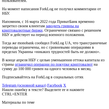
пользователей.
На момент написания ForkLog не получил комментарии от
НБУ.
Напомним, с 16 марта 2022 года ПриватБанк временно
запретил своим клиентам
заводить гривны на
криптовалютные биржи
. Ограничение связано с решением
НБУ и действует на период военного положения.
Тогда же monobank сообщил ForkLog UA, что трансграничные
переводы ограничены, но с гривневыми операциями в
пределах Украины «никаких трудностей быть не должно».
В конце апреля НБУ с целью уменьшения оттока капитала из
страны
ограничил операции по покупке криптовалют
на
сумму до 100 000 гривен на одного человека в месяц.
Подписывайтесь на ForkLog в социальных сетях
Telegram (основной канал)
Facebook
X
Нашли ошибку в тексте? Выделите ее и нажмите
CTRL+ENTER
Материалы по теме