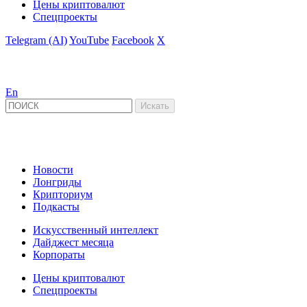
Цены криптовалют
Спецпроекты
Telegram (AI)
YouTube
Facebook
X
En
Новости
Лонгриды
Крипториум
Подкасты
Искусственный интеллект
Дайджест месяца
Корпораты
Цены криптовалют
Спецпроекты