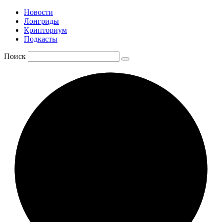
Новости
Лонгриды
Крипториум
Подкасты
Поиск