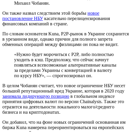
Михаил Чобанян.
Он также назвал следствием этой борьбы
новое
постановление НБУ
касательно перелицензирования
финансовых компаний в стране.
По словам основателя Kuna, P2P-рынок в Украине сохранится
в урезанном виде, однако причин для полного запрета
обменных операций между физлицами он пока не видит.
«Нужно будет морочиться с P2P, либо полностью
уходить в кэш. Предположу, что сейчас начнут
появляться всевозможные альтернативные каналы
за пределами Украины с конвертацией в валюту
по курсу НБУ», — спрогнозировал он.
В целом Чобанян считает, что новое ограничение НБУ несет
большой репутационный вред Украине, которая в 2020 году
занимала лидирующую позицию
в глобальном индексе
принятия цифровых валют по версии Chainalysis. Также это
отразится на деятельности локального малого/среднего
бизнеса и на криптодонатах.
Он добавил, что на фоне новых ограничений основанная им
биржа Kuna намерена переориентироваться на европейских