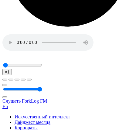
×1
Слушать ForkLog FM
En
Искусственный интеллект
Дайджест месяца
Корпораты