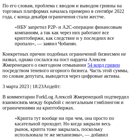
По его словам, проблема с вводом и выводом гривны на
торговых платформах началась примерно в сентябре 2022
года, с конца декабря ограничения стали жестче.
«
НБУ
запретил P2P- и
A2C
-операции финансовым
компаниям, а так как через них работают все
криптобиржи, как следствие и у последних все
пропало», — заявил Чобанян.
Конкретных причин подобных ограничений бизнесмен не
назвал, однако сослался на пост нардепа Алексея
Жмеренецкого о ежегодном отмывании
54 млрд гривен
посредством теневого игорного бизнеса. Часть этой суммы,
по словам депутата, выводится через цифровые активы.
3 марта 2023 | 18:23
Апдейт:
В комментарии ForkLog Алексей Жмеренецкий подтвердил
взаимосвязь между борьбой с нелегальным гэмблингом и
ограничениями на криптобиржах.
«Крипта тут вообще ни при чем, она просто по
касательной проходит. Но когда закрыли весь
рынок, крипта тоже закрылась, поскольку
использовала те же механизмы», — добавил