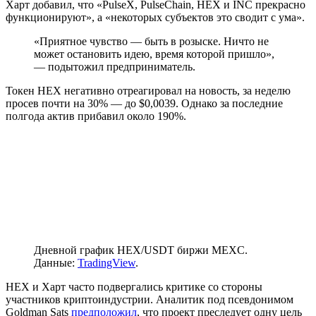
Харт добавил, что «PulseX, PulseChain, HEX и INC прекрасно
функционируют», а «некоторых субъектов это сводит с ума».
«Приятное чувство — быть в розыске. Ничто не
может остановить идею, время которой пришло»,
— подытожил предприниматель.
Токен HEX негативно отреагировал на новость, за неделю
просев почти на 30% — до $0,0039. Однако за последние
полгода актив прибавил около 190%.
Дневной график HEX/USDT биржи MEXC.
Данные:
TradingView
.
HEX и Харт часто подвергались критике со стороны
участников криптоиндустрии. Аналитик под псевдонимом
Goldman Sats
предположил
, что проект преследует одну цель