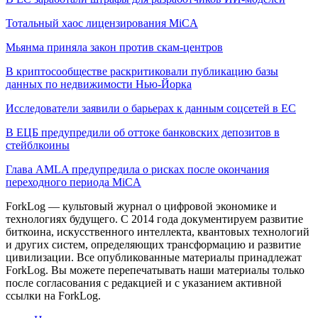
Тотальный хаос лицензирования MiCA
Мьянма приняла закон против скам-центров
В криптосообществе раскритиковали публикацию базы
данных по недвижимости Нью-Йорка
Исследователи заявили о барьерах к данным соцсетей в ЕС
В ЕЦБ предупредили об оттоке банковских депозитов в
стейблкоины
Глава AMLA предупредила о рисках после окончания
переходного периода MiCA
ForkLog — культовый журнал о цифровой экономике и
технологиях будущего. С 2014 года документируем развитие
биткоина, искусственного интеллекта, квантовых технологий
и других систем, определяющих трансформацию и развитие
цивилизации.
Все опубликованные материалы принадлежат
ForkLog. Вы можете перепечатывать наши материалы только
после согласования с редакцией и с указанием активной
ссылки на ForkLog.