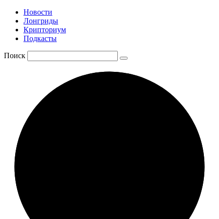
Новости
Лонгриды
Крипториум
Подкасты
Поиск