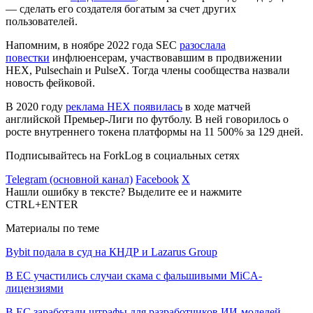
— сделать его создателя богатым за счет других
пользователей.
Напомним, в ноябре 2022 года SEC
разослала
повестки
инфлюенсерам, участвовавшим в продвижении
HEX, Pulsechain и PulseX. Тогда члены сообщества назвали
новость фейковой.
В 2020 году
реклама HEX появилась
в ходе матчей
английской Премьер-Лиги по футболу. В ней говорилось о
росте внутреннего токена платформы на 11 500% за 129 дней.
Подписывайтесь на ForkLog в социальных сетях
Telegram (основной канал)
Facebook
X
Нашли ошибку в тексте? Выделите ее и нажмите
CTRL+ENTER
Материалы по теме
Bybit подала в суд на КНДР и Lazarus Group
В ЕС участились случаи скама с фальшивыми MiCA-
лицензиями
В ЕС заработали штрафы для разработчиков ИИ-моделей