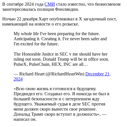
В сентябре 2024 года
СМИ
стало известно, что бизнесменом
заинтересовалась полиция Финляндии.
Ночью 22 декабря Харт опубликовал в X загадочный пост,
намекающий на новости о его розыске.
My whole life I've been preparing for the future.
Anticipating it. Creating it. I've never been safer and
I'm excited for the future.
The Honorable Justice in SEC v me should have her
ruling out soon. Donald Trump will be in office soon.
PulseX, PulseChain, HEX, INC are all…
— Richard Heart (@RichardHeartWin)
December 21,
2024
«Всю свою жизнь я готовился к будущему.
Предвидел его. Создавал его. Я никогда не был в
большей безопасности и с нетерпением жду
будущего. Уважаемый судья в деле SEC против
меня должен скоро вынести свое решение.
Дональд Трамп скоро вступит в должность», —
написал он.