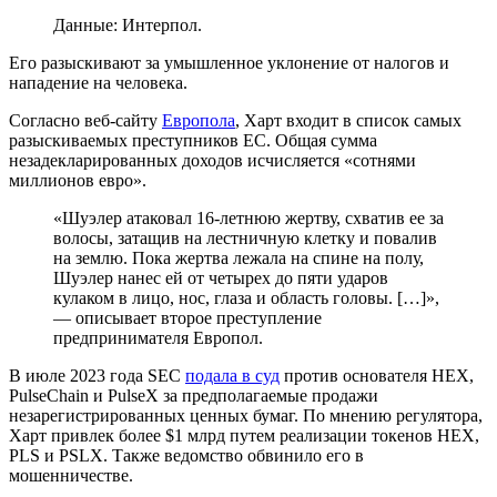
Данные: Интерпол.
Его разыскивают за умышленное уклонение от налогов и
нападение на человека.
Согласно веб-сайту
Европола
, Харт входит в список самых
разыскиваемых преступников ЕС. Общая сумма
незадекларированных доходов исчисляется «сотнями
миллионов евро».
«
Шуэлер
атаковал 16-летнюю жертву, схватив ее за
волосы, затащив на лестничную клетку и повалив
на землю. Пока жертва лежала на спине на полу,
Шуэлер нанес ей от четырех до пяти ударов
кулаком в лицо, нос, глаза и область головы. […]»,
— описывает второе преступление
предпринимателя Европол.
В июле 2023 года
SEC
подала в суд
против основателя HEX,
PulseChain и PulseX за предполагаемые продажи
незарегистрированных ценных бумаг. По мнению регулятора,
Харт привлек более $1 млрд путем реализации токенов HEX,
PLS и PSLX. Также ведомство обвинило его в
мошенничестве.