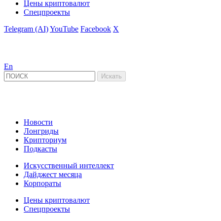
Цены криптовалют
Спецпроекты
Telegram (AI)
YouTube
Facebook
X
En
Новости
Лонгриды
Крипториум
Подкасты
Искусственный интеллект
Дайджест месяца
Корпораты
Цены криптовалют
Спецпроекты