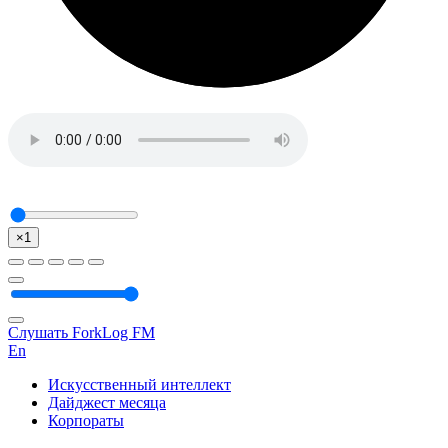
×1
Слушать ForkLog FM
En
Искусственный интеллект
Дайджест месяца
Корпораты