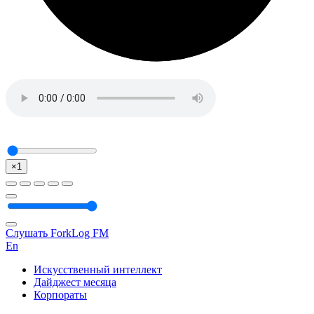
×1
Слушать ForkLog FM
En
Искусственный интеллект
Дайджест месяца
Корпораты