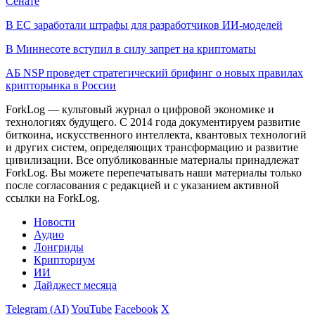
Сенате
В ЕС заработали штрафы для разработчиков ИИ-моделей
В Миннесоте вступил в силу запрет на криптоматы
АБ NSP проведет стратегический брифинг о новых правилах
крипторынка в России
ForkLog — культовый журнал о цифровой экономике и
технологиях будущего. С 2014 года документируем развитие
биткоина, искусственного интеллекта, квантовых технологий
и других систем, определяющих трансформацию и развитие
цивилизации.
Все опубликованные материалы принадлежат
ForkLog. Вы можете перепечатывать наши материалы только
после согласования с редакцией и с указанием активной
ссылки на ForkLog.
Новости
Аудио
Лонгриды
Крипториум
ИИ
Дайджест месяца
Telegram (AI)
YouTube
Facebook
X