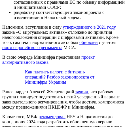
согласованных с правилами ЕС по обмену информацией
и инициативами ОЭСР;
разработку соответствующего законопроекта с
изменениями в Налоговый кодекс.
Напомним, вступление в силу
утвержденного в 2021 году
закона «О виртуальных активах» отложено до принятия
налогообложения операций с цифровыми активами. Кроме
того, сам текст нормативного акта был
обновлен
с учетом
норм европейского регламента
MiCA.
В свою очередь Минцифра представила
проект
альтернативного закона
.
Как платить налоги с биткоин-
операций? Разбор законопроекта от
Минцифры Украины
Ранее нардеп Алексей Жмеренецкий
заявил
, что рабочая
группа планирует подготовить некий усредненный вариант
законодательного регулирования, чтобы достичь компромисса
между предложениями НКЦБФР и Минцифры.
Кроме того, МВФ
рекомендовал
НБУ и Нацкомиссии до
конца июня 2024 года разработать обновленную версию
законодательства о регулировании криптовалютного рынка в