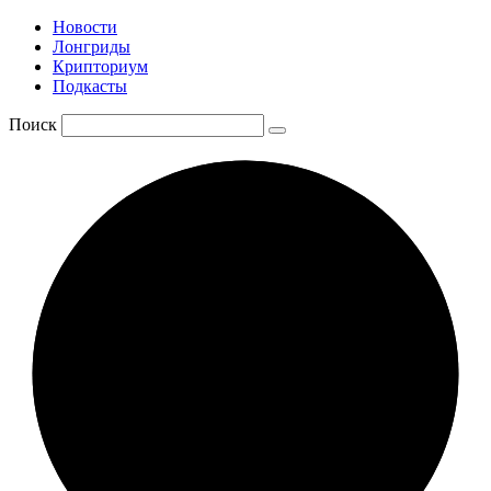
Новости
Лонгриды
Крипториум
Подкасты
Поиск