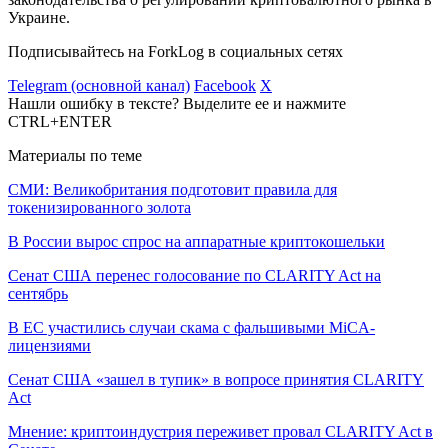
Украине.
Подписывайтесь на ForkLog в социальных сетях
Telegram (основной канал)
Facebook
X
Нашли ошибку в тексте? Выделите ее и нажмите
CTRL+ENTER
Материалы по теме
СМИ: Великобритания подготовит правила для
токенизированного золота
В России вырос спрос на аппаратные криптокошельки
Сенат США перенес голосование по CLARITY Act на
сентябрь
В ЕС участились случаи скама с фальшивыми MiCA-
лицензиями
Сенат США «зашел в тупик» в вопросе принятия CLARITY
Act
Мнение: криптоиндустрия переживет провал CLARITY Act в