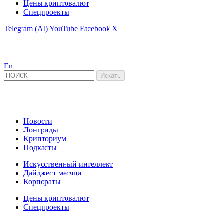
Цены криптовалют
Спецпроекты
Telegram (AI)
YouTube
Facebook
X
En
Новости
Лонгриды
Крипториум
Подкасты
Искусственный интеллект
Дайджест месяца
Корпораты
Цены криптовалют
Спецпроекты