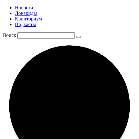
Новости
Лонгриды
Крипториум
Подкасты
Поиск