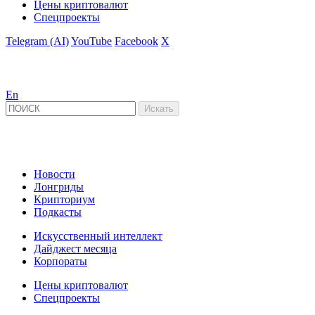
Цены криптовалют
Спецпроекты
Telegram (AI)
YouTube
Facebook
X
En
Новости
Лонгриды
Крипториум
Подкасты
Искусственный интеллект
Дайджест месяца
Корпораты
Цены криптовалют
Спецпроекты