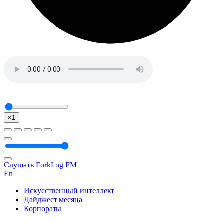
×1
Слушать ForkLog FM
En
Искусственный интеллект
Дайджест месяца
Корпораты