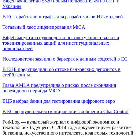
Bitget начислит до $520 новым пользователям из СНГ и
Украины
В ЕС заработали штрафы для разработчиков ИИ-моделей
Тотальный хаос лицензирования MiCA
Bitget выпустила руководство по залогу криптовалют и
токенизированных акций для институциональных
пользователей
Исследователи заявили о барьерах к данным соцсетей в ЕС
В ЕЦБ предупредили об оттоке банковских депозитов в
стейблкоины
Глава AMLA предупредила о рисках после окончания
переходного периода MiCA
ЕЦБ выбрал банки для тестирования цифрового евро
В ЕС вернули режим сканирования сообщений Chat Control
ForkLog — культовый журнал о цифровой экономике и
технологиях будущего. С 2014 года документируем развитие
биткоина, искусственного интеллекта, квантовых технологий