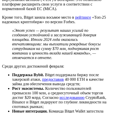
платформе расширить свои услуги в соответствии с
нормативной базой EC (MiCA).
Кроме того, Bitget заняла восьмое место в
рейтинге
«Топ-25
надежных криптобирж» по версии Forbes.
«Этот успех — результат наших усилий по
созданию устойчивой и заслуживающей доверия
площадки. Итоги 2024 года оказались
впечатляющими: мы выплатили рекордные бонусы
сотрудникам на сумму $70 млн, подчеркивая рост
компании и ценность вклада нашей команды», —
отмечается в отчете.
Среди других достижений февраля:
Поддержка Bybit.
Bitget поддержала биржу после
хакерской атаки,
предоставив
40 000 ETH в качестве
займа для обеспечения вывода средств;
Рост экосистемы.
Количество пользователей
превысило 100 млн, а среднесуточный объем торгов
достиг $20 млрд. Согласно
исследованию
CryptoRank,
Binance и Bitget лидируют по глубине ликвидности на
спотовых рынках;
Новые интеграции.
Команда Bitget Wallet запустила