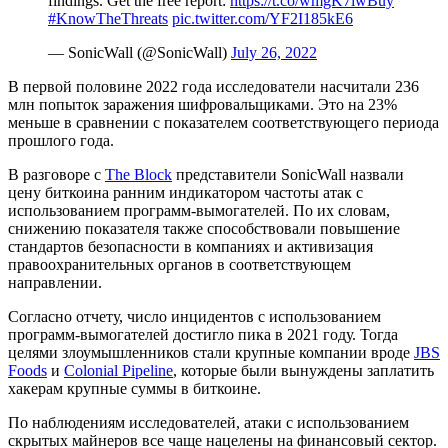
findings. Get the free report:
https://t.co/wmgK7iwBuy
#KnowTheThreats
pic.twitter.com/YF2I185kE6
— SonicWall (@SonicWall)
July 26, 2022
В первой половине 2022 года исследователи насчитали 236
млн попыток заражения шифровальщиками. Это на 23%
меньше в сравнении с показателем соответствующего периода
прошлого года.
В разговоре с
The Block
представители SonicWall назвали
цену биткоина ранним индикатором частоты атак с
использованием программ-вымогателей. По их словам,
снижению показателя также способствовали повышение
стандартов безопасности в компаниях и активизация
правоохранительных органов в соответствующем
направлении.
Согласно отчету, число инцидентов с использованием
программ-вымогателей достигло пика в 2021 году. Тогда
целями злоумышленников стали крупные компании вроде
JBS
Foods
и
Colonial Pipeline
, которые были вынуждены заплатить
хакерам крупные суммы в биткоине.
По наблюдениям исследователей, атаки с использованием
скрытых майнеров все чаще нацелены на финансовый сектор.