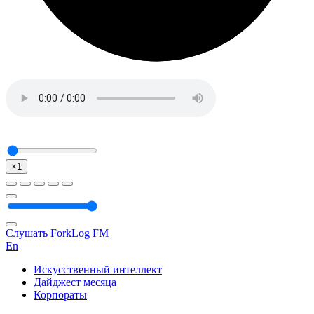
×1
Слушать ForkLog FM
En
Искусственный интеллект
Дайджест месяца
Корпораты