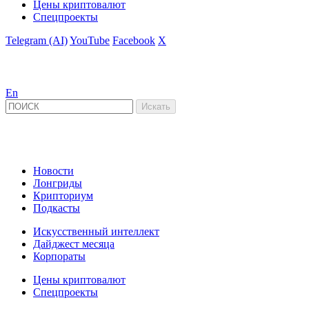
Цены криптовалют
Спецпроекты
Telegram (AI)
YouTube
Facebook
X
En
Новости
Лонгриды
Крипториум
Подкасты
Искусственный интеллект
Дайджест месяца
Корпораты
Цены криптовалют
Спецпроекты