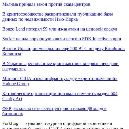
Мьянма приняла закон против скам-центров
В криптосообществе раскритиковали публикацию базы
данных по недвижимости Нью-Йорка
Bonzo Lend потерял $9 млн из-за атаки на ценовой оракул
Socket нашла ворующую ключи версию SDK Injective в npm
Власти Ирландии «вскрыли» еще 500 BTC по делу Клифтона
Коллинза
В Украине арестованные криптоактивы впервые передали
государству
Минюст США изъял инфраструктуру «криптопрачечной»
Huione Group
Католические организации призвали изменить раздел 604
Clarity Act
ФБР раскрыло сеть скам-центров и изъяло $8 млрд в
биткоинах
ForkLog — культовый журнал о цифровой экономике и
технологиях будущего. С 2014 года документируем развитие