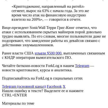
«Криптоджекинг, направленный на ритейл-
сегмент, вырос на 63% с начала года. За это же
время число атак на финансовую индустрию
взлетело на 269%», — говорится в отчете.
Вице-президент SonicWall Терри Григ-Кинг отметил, что
атаки с использованием скрытых майнеров порой довольно
трудно выявлять. По его словам, многие пользователи даже не
подозревают, что замедление работы их девайсов связано с
действиями злоумышленников.
Ранее власти США
изъяли $500 000
, выплаченных связанным
с КНДР операторам вымогательского ПО.
Читайте биткоин-новости ForkLog в нашем
Telegram
—
новости криптовалют, курсы и аналитика.
Подписывайтесь на ForkLog в социальных сетях
Telegram (основной канал)
Facebook
X
Нашли ошибку в тексте? Выделите ее и нажмите
CTRL+ENTER
Материалы по теме