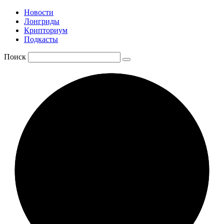
Новости
Лонгриды
Крипториум
Подкасты
Поиск