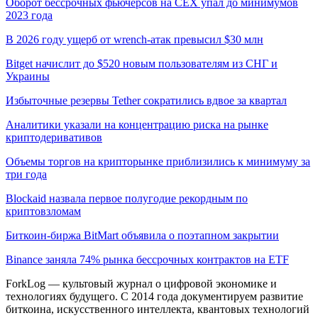
Оборот бессрочных фьючерсов на CEX упал до минимумов
2023 года
В 2026 году ущерб от wrench-атак превысил $30 млн
Bitget начислит до $520 новым пользователям из СНГ и
Украины
Избыточные резервы Tether сократились вдвое за квартал
Аналитики указали на концентрацию риска на рынке
криптодеривативов
Объемы торгов на крипторынке приблизились к минимуму за
три года
Blockaid назвала первое полугодие рекордным по
криптовзломам
Биткоин-биржа BitMart объявила о поэтапном закрытии
Binance заняла 74% рынка бессрочных контрактов на ETF
ForkLog — культовый журнал о цифровой экономике и
технологиях будущего. С 2014 года документируем развитие
биткоина, искусственного интеллекта, квантовых технологий