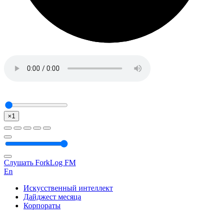
×1
Слушать ForkLog FM
En
Искусственный интеллект
Дайджест месяца
Корпораты