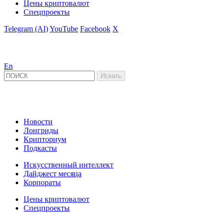
Цены криптовалют
Спецпроекты
Telegram (AI)
YouTube
Facebook
X
En
Новости
Лонгриды
Крипториум
Подкасты
Искусственный интеллект
Дайджест месяца
Корпораты
Цены криптовалют
Спецпроекты