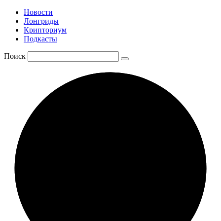
Новости
Лонгриды
Крипториум
Подкасты
Поиск