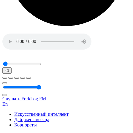
×1
Слушать ForkLog FM
En
Искусственный интеллект
Дайджест месяца
Корпораты