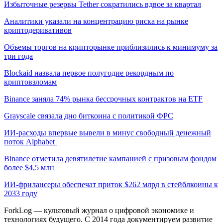
Избыточные резервы Tether сократились вдвое за квартал
Аналитики указали на концентрацию риска на рынке
криптодеривативов
Объемы торгов на крипторынке приблизились к минимуму за
три года
Blockaid назвала первое полугодие рекордным по
криптовзломам
Binance заняла 74% рынка бессрочных контрактов на ETF
Grayscale связала дно биткоина с политикой ФРС
ИИ-расходы впервые вывели в минус свободный денежный
поток Alphabet
Binance отметила девятилетие кампанией с призовым фондом
более $4,5 млн
ИИ-фрилансеры обеспечат приток $262 млрд в стейблкоины к
2033 году
ForkLog — культовый журнал о цифровой экономике и
технологиях будущего. С 2014 года документируем развитие