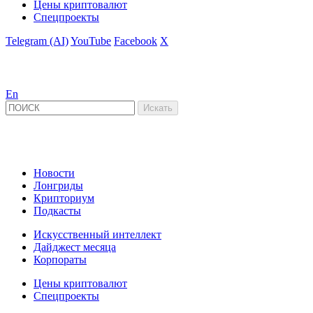
Цены криптовалют
Спецпроекты
Telegram (AI)
YouTube
Facebook
X
En
Новости
Лонгриды
Крипториум
Подкасты
Искусственный интеллект
Дайджест месяца
Корпораты
Цены криптовалют
Спецпроекты