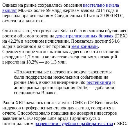
Однако на рынке сохранялись опасения
касательно начала
выплат
Mt.Gox более $9 млрд жертвам взлома 2014 года и
перевода правительством Соединенных Штатов 29 800 BTC,
отметили аналитики.
Они полагают, что результат Solana был во многом обусловлен
ростом объемов торгов на
децентрализованных биржах
(DEX)
на 42,2% в месячном исчислении. Показатель достиг $54,6
млрд в основном за счет торговли
мем-коинами
.
Среднесуточное число активных адресов в сети составило
рекордные 1,7 млн, а количество ежедневных транзакций
выросло на 18,2% — до 1,3 млн.
«Положительные настроения вокруг экосистемы
были подкреплены несколькими событиями на
рынке DeFi, включая внедрение Jito
рестейкинга
и
анонс рынка прогнозирования Drift», — добавили
специалисты Binance.
Ралли XRP началось после запуска CME и CF Benchmarks
индексов и референсных ставок для актива, говорится в
отчете. Способствовало повышению доверия инвесторов
заявление CEO Ripple Labs Брэда Гарлингхауса о
потенциальном
разрешении судебного разбирательства
с SEC.