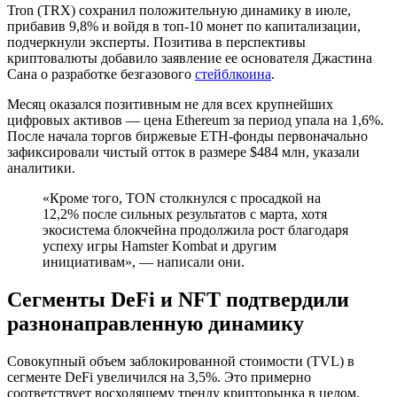
Tron (TRX) сохранил положительную динамику в июле,
прибавив 9,8% и войдя в топ-10 монет по капитализации,
подчеркнули эксперты. Позитива в перспективы
криптовалюты добавило заявление ее основателя Джастина
Сана о разработке безгазового
стейблкоина
.
Месяц оказался позитивным не для всех крупнейших
цифровых активов — цена Ethereum за период упала на 1,6%.
После начала торгов биржевые ETH-фонды первоначально
зафиксировали чистый отток в размере $484 млн, указали
аналитики.
«Кроме того, TON столкнулся с просадкой на
12,2% после сильных результатов с марта, хотя
экосистема блокчейна продолжила рост благодаря
успеху игры Hamster Kombat и другим
инициативам», — написали они.
Сегменты DeFi и NFT подтвердили
разнонаправленную динамику
Совокупный объем заблокированной стоимости (TVL) в
сегменте DeFi увеличился на 3,5%. Это примерно
соответствует восходящему тренду крипторынка в целом,