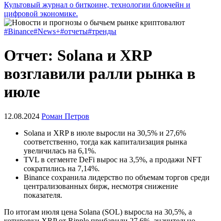
Культовый журнал о биткоине, технологии блокчейн и
цифровой экономике.
#Binance
#News+
#отчеты
#тренды
Отчет: Solana и XRP
возглавили ралли рынка в
июле
12.08.2024
Роман Петров
Solana и XRP в июле выросли на 30,5% и 27,6%
соответственно, тогда как капитализация рынка
увеличилась на 6,1%.
TVL в сегменте DeFi вырос на 3,5%, а продажи NFT
сократились на 7,14%.
Binance сохранила лидерство по объемам торгов среди
централизованных бирж, несмотря снижение
показателя.
По итогам июля цена Solana (SOL) выросла на 30,5%, а
котировки XRP от Ripple прибавили 27,6%, значительно