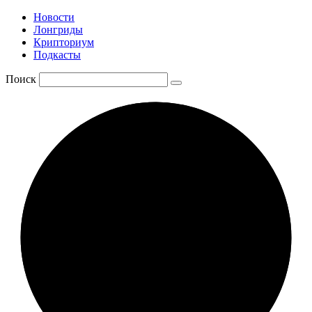
Новости
Лонгриды
Крипториум
Подкасты
Поиск