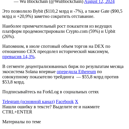
— Wu Blockchain (@WuBlockchain)
August 12, 2024
Это позволило Bybit ($110,2 млрд и -7%), а также Gate ($90,5
млрд и +20,9%) заметно сократить отставание.
Наиболее примечательный рост показателя из ведущих
платформ продемонстрировали Crypto.com (59%) и Upbit
(26%).
Напомним, в июле спотовый объем торгов на DEX по
отношению CEX преодолел исторический максимум,
превысив 14,3%
.
В сегменте децентрализованных бирж по результатам месяца
экосистема Solana впервые
опередила Ethereum
по
совокупному показателю трейдинга — $55,8 млрд против
$53,8 млрд.
Подписывайтесь на ForkLog в социальных сетях
Telegram (основной канал)
Facebook
X
Нашли ошибку в тексте? Выделите ее и нажмите
CTRL+ENTER
Материалы по теме