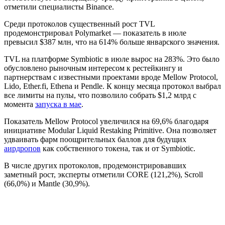
отметили специалисты Binance.
Среди протоколов существенный рост TVL
продемонстрировал Polymarket — показатель в июле
превысил $387 млн, что на 614% больше январского значения.
TVL на платформе Symbiotic в июле вырос на 283%. Это было
обусловлено рыночным интересом к рестейкингу и
партнерствам с известными проектами вроде Mellow Protocol,
Lido, Ether.fi, Ethena и Pendle. К концу месяца протокол выбрал
все лимиты на пулы, что позволило собрать $1,2 млрд с
момента
запуска в мае
.
Показатель Mellow Protocol увеличился на 69,6% благодаря
инициативе Modular Liquid Restaking Primitive. Она позволяет
удваивать фарм поощрительных баллов для будущих
аирдропов
как собственного токена, так и от Symbiotic.
В числе других протоколов, продемонстрировавших
заметный рост, эксперты отметили CORE (121,2%), Scroll
(66,0%) и Mantle (30,9%).