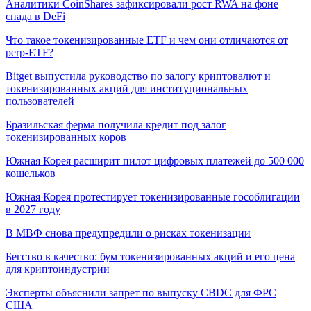
Аналитики CoinShares зафиксировали рост RWA на фоне
спада в DeFi
Что такое токенизированные ETF и чем они отличаются от
perp-ETF?
Bitget выпустила руководство по залогу криптовалют и
токенизированных акций для институциональных
пользователей
Бразильская ферма получила кредит под залог
токенизированных коров
Южная Корея расширит пилот цифровых платежей до 500 000
кошельков
Южная Корея протестирует токенизированные гособлигации
в 2027 году
В МВФ снова предупредили о рисках токенизации
Бегство в качество: бум токенизированных акций и его цена
для криптоиндустрии
Эксперты объяснили запрет по выпуску CBDC для ФРС
США