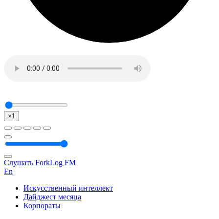
×1
Слушать ForkLog FM
En
Искусственный интеллект
Дайджест месяца
Корпораты