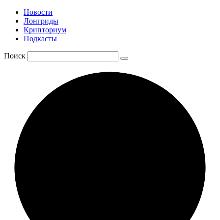
Новости
Лонгриды
Крипториум
Подкасты
Поиск