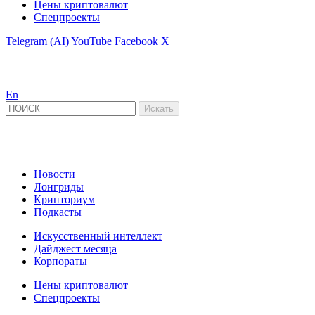
Цены криптовалют
Спецпроекты
Telegram (AI)
YouTube
Facebook
X
En
Новости
Лонгриды
Крипториум
Подкасты
Искусственный интеллект
Дайджест месяца
Корпораты
Цены криптовалют
Спецпроекты