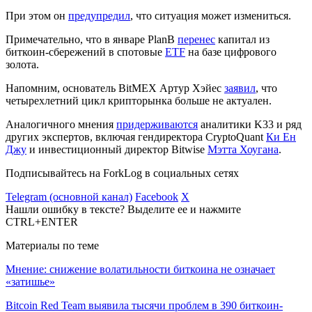
При этом он
предупредил
, что ситуация может измениться.
Примечательно, что в январе PlanB
перенес
капитал из
биткоин-сбережений в спотовые
ETF
на базе цифрового
золота.
Напомним, основатель BitMEX Артур Хэйес
заявил
, что
четырехлетний цикл крипторынка больше не актуален.
Аналогичного мнения
придерживаются
аналитики K33 и ряд
других экспертов, включая гендиректора CryptoQuant
Ки Ен
Джу
и инвестиционный директор Bitwise
Мэтта Хоугана
.
Подписывайтесь на ForkLog в социальных сетях
Telegram (основной канал)
Facebook
X
Нашли ошибку в тексте? Выделите ее и нажмите
CTRL+ENTER
Материалы по теме
Мнение: снижение волатильности биткоина не означает
«затишье»
Bitcoin Red Team выявила тысячи проблем в 390 биткоин-