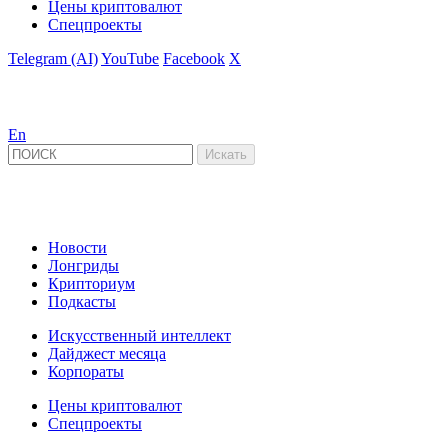
Цены криптовалют
Спецпроекты
Telegram (AI)
YouTube
Facebook
X
En
Новости
Лонгриды
Крипториум
Подкасты
Искусственный интеллект
Дайджест месяца
Корпораты
Цены криптовалют
Спецпроекты