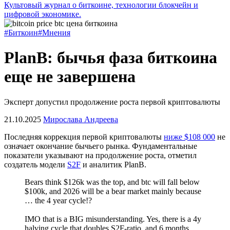
Культовый журнал о биткоине, технологии блокчейн и
цифровой экономике.
#Биткоин
#Мнения
PlanB: бычья фаза биткоина
еще не завершена
Эксперт допустил продолжение роста первой криптовалюты
21.10.2025
Мирослава Андреева
Последняя коррекция первой криптовалюты
ниже $108 000
не
означает окончание бычьего рынка. Фундаментальные
показатели указывают на продолжение роста, отметил
создатель модели
S2F
и аналитик PlanB.
Bears think $126k was the top, and btc will fall below
$100k, and 2026 will be a bear market mainly because
… the 4 year cycle!?
IMO that is a BIG misunderstanding. Yes, there is a 4y
halving cycle that doubles S2F-ratio, and 6 months