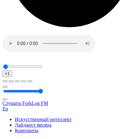
×1
Слушать ForkLog FM
En
Искусственный интеллект
Дайджест месяца
Корпораты