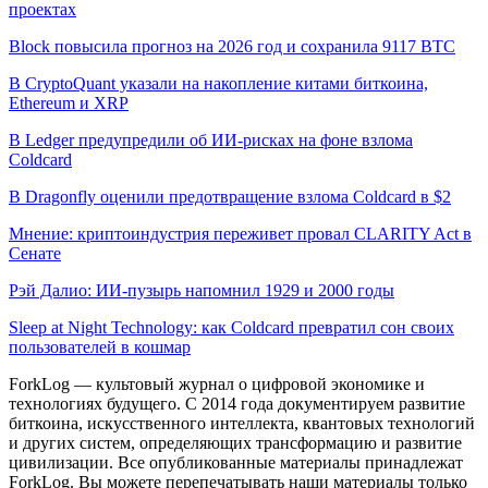
проектах
Block повысила прогноз на 2026 год и сохранила 9117 BTC
В CryptoQuant указали на накопление китами биткоина,
Ethereum и XRP
В Ledger предупредили об ИИ-рисках на фоне взлома
Coldcard
В Dragonfly оценили предотвращение взлома Coldcard в $2
Мнение: криптоиндустрия переживет провал CLARITY Act в
Сенате
Рэй Далио: ИИ-пузырь напомнил 1929 и 2000 годы
Sleep at Night Technology: как Coldcard превратил сон своих
пользователей в кошмар
ForkLog — культовый журнал о цифровой экономике и
технологиях будущего. С 2014 года документируем развитие
биткоина, искусственного интеллекта, квантовых технологий
и других систем, определяющих трансформацию и развитие
цивилизации.
Все опубликованные материалы принадлежат
ForkLog. Вы можете перепечатывать наши материалы только