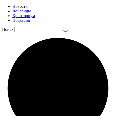
Новости
Лонгриды
Крипториум
Подкасты
Поиск