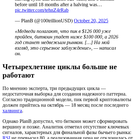
before until 18 months after a halving was…
pic.twitter.com/tehnZ4rRab
— PlanB (@100trillionUSD)
October 20, 2025
«Медведи полагают, что пик в $126 000 уже
пройден, биткоин упадет ниже $100 000, а 2026
год станет медвежьим рынком. […] На мой
взгляд, это серьезное заблуждение», — написал
он.
Четырехлетние циклы больше не
работают
По мнению эксперта, три предыдущих цикла —
недостаточная выборка для создания надежного паттерна.
Согласно традиционной модели, пик первой криптовалюты
должен прийтись на октябрь — 18 месяц после последнего
халвинга
.
Однако PlanB допустил, что биткоин может сформировать
вершину и позже. Аналитик отметил отсутствие ключевых
сигналов, характерных для финальной фазы бычьего рынка:
RSI
не превысил 80, а реализованная цена не отклонилась от