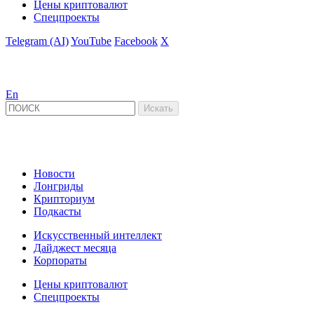
Цены криптовалют
Спецпроекты
Telegram (AI)
YouTube
Facebook
X
En
Новости
Лонгриды
Крипториум
Подкасты
Искусственный интеллект
Дайджест месяца
Корпораты
Цены криптовалют
Спецпроекты