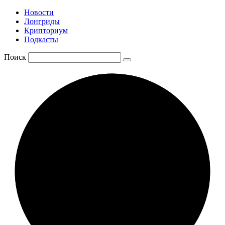
Новости
Лонгриды
Крипториум
Подкасты
Поиск