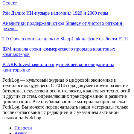
Сенате
Рэй Далио: ИИ-пузырь напомнил 1929 и 2000 годы
Аналитики поддержали отход Strategy от чистого биткоин-
резерва
TD Cowen понизил цель по SharpLink на фоне слабости ETH
IBM назвала сроки коммерческого прорыва квантовых
компьютеров
В ARK Invest заявили о крупнейшей консолидации на
крипторынке
ForkLog — культовый журнал о цифровой экономике и
технологиях будущего. С 2014 года документируем развитие
биткоина, искусственного интеллекта, квантовых технологий
и других систем, определяющих трансформацию и развитие
цивилизации.
Все опубликованные материалы принадлежат
ForkLog. Вы можете перепечатывать наши материалы только
после согласования с редакцией и с указанием активной
ссылки на ForkLog.
Новости
Аудио