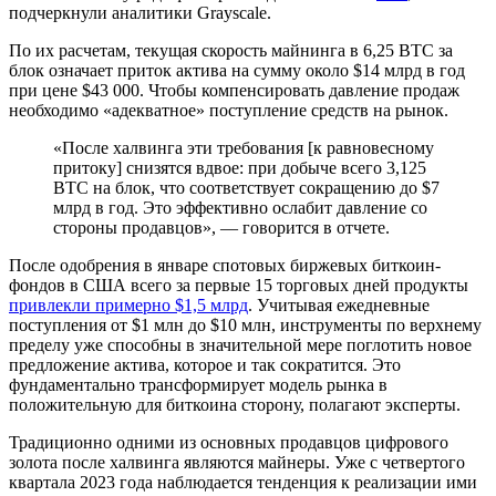
подчеркнули аналитики Grayscale.
По их расчетам, текущая скорость майнинга в 6,25 BTC за
блок означает приток актива на сумму около $14 млрд в год
при цене $43 000. Чтобы компенсировать давление продаж
необходимо «адекватное» поступление средств на рынок.
«После халвинга эти требования [к равновесному
притоку] снизятся вдвое: при добыче всего 3,125
BTC на блок, что соответствует сокращению до $7
млрд в год. Это эффективно ослабит давление со
стороны продавцов», — говорится в отчете.
После одобрения в январе спотовых биржевых биткоин-
фондов в США всего за первые 15 торговых дней продукты
привлекли примерно $1,5 млрд
. Учитывая ежедневные
поступления от $1 млн до $10 млн, инструменты по верхнему
пределу уже способны в значительной мере поглотить новое
предложение актива, которое и так сократится. Это
фундаментально трансформирует модель рынка в
положительную для биткоина сторону, полагают эксперты.
Традиционно одними из основных продавцов цифрового
золота после халвинга являются майнеры. Уже с четвертого
квартала 2023 года наблюдается тенденция к реализации ими