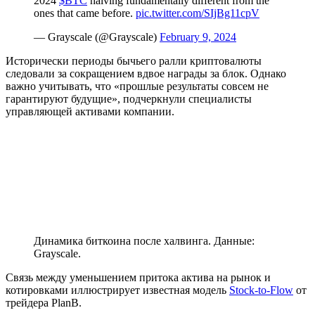
2024
$BTC
halving fundamentally different from the
ones that came before.
pic.twitter.com/SIjBg11cpV
— Grayscale (@Grayscale)
February 9, 2024
Исторически периоды бычьего ралли криптовалюты
следовали за сокращением вдвое награды за блок. Однако
важно учитывать, что «прошлые результаты совсем не
гарантируют будущие», подчеркнули специалисты
управляющей активами компании.
Динамика биткоина после халвинга. Данные:
Grayscale.
Связь между уменьшением притока актива на рынок и
котировками иллюстрирует известная модель
Stock-to-Flow
от
трейдера PlanB.