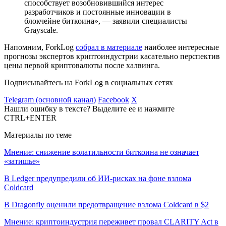
способствует возобновившийся интерес
разработчиков и постоянные инновации в
блокчейне биткоина», — заявили специалисты
Grayscale.
Напомним, ForkLog
собрал в материале
наиболее интересные
прогнозы экспертов криптоиндустрии касательно перспектив
цены первой криптовалюты после халвинга.
Подписывайтесь на ForkLog в социальных сетях
Telegram (основной канал)
Facebook
X
Нашли ошибку в тексте? Выделите ее и нажмите
CTRL+ENTER
Материалы по теме
Мнение: снижение волатильности биткоина не означает
«затишье»
В Ledger предупредили об ИИ-рисках на фоне взлома
Coldcard
В Dragonfly оценили предотвращение взлома Coldcard в $2
Мнение: криптоиндустрия переживет провал CLARITY Act в