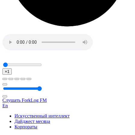
×1
Слушать ForkLog FM
En
Искусственный интеллект
Дайджест месяца
Корпораты