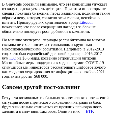
В Grayscale обратили внимание, что эта концепция упускает
из виду предсказуемость дефицита. При этом инвесторы не
спешат покупать биткоины перед халвингом, поднимая таким
образом цену, которая, согласно этой теории, неизбежно
взлетит. Пример других криптовалют вроде
Litecoin
показывает, что после сокращения награды за блок не
обязательно последует рост, добавили в компании.
По мнению экспертов, периоды ралли биткоина во многом
связаны не с халвингом, а с совпавшими крупными
макроэкономическими событиями. Например, в 2012-2013
годах это был европейский долговой кризис, в 2016-2017 —
бум
ICO
на $5,6 млрд, косвенно затронувший биткоин.
Масштабные меры поддержки в ходе пандемии COVID-19
стимулировали инвесторов рассматривать цифровое золото
как средство хеджирования от инфляции — к ноябрю 2021
года актив достиг $68 000.
Совсем другой пост-халвинг
Без учета возможных глобальных экономических потрясений
ситуация после апрельского сокращения награды за блок
будет значительно отличаться от прежних периодов пост-
халвинга в силу ряда факторов. Один из них —
ETF
,