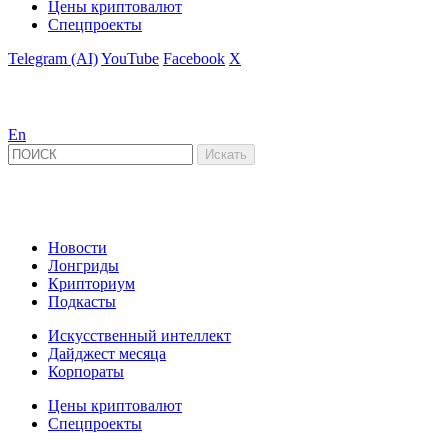
Цены криптовалют
Спецпроекты
Telegram (AI)
YouTube
Facebook
X
En
Новости
Лонгриды
Крипториум
Подкасты
Искусственный интеллект
Дайджест месяца
Корпораты
Цены криптовалют
Спецпроекты