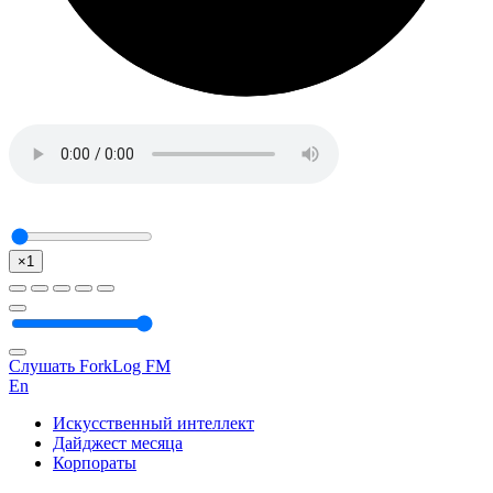
×1
Слушать ForkLog FM
En
Искусственный интеллект
Дайджест месяца
Корпораты