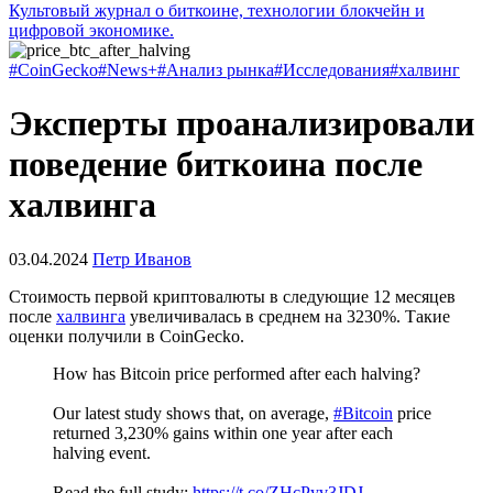
Культовый журнал о биткоине, технологии блокчейн и
цифровой экономике.
#CoinGecko
#News+
#Анализ рынка
#Исследования
#халвинг
Эксперты проанализировали
поведение биткоина после
халвинга
03.04.2024
Петр Иванов
Стоимость первой криптовалюты в следующие 12 месяцев
после
халвинга
увеличивалась в среднем на 3230%. Такие
оценки получили в CoinGecko.
How has Bitcoin price performed after each halving?
Our latest study shows that, on average,
#Bitcoin
price
returned 3,230% gains within one year after each
halving event.
Read the full study:
https://t.co/ZHcPyv3JDJ