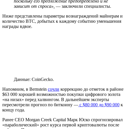
поскольку его предложение предопределено и не
зависит от спроса»,
— заключили специалисты.
Ниже представлены параметры вознаграждений майнерам и
количество BTC, добытых к каждому событию уменьшения
награды вдвое.
Данные: CoinGecko.
Напомним, в Bernstein
сочли
коррекцию до отметок в районе
$63 000 хорошей возможностью покупки цифрового золота
«на низах» перед халвингом. В дальнейшем эксперты
пересмотрели прогноз по биткоину —
с $80 000 до $90 000
к
концу года.
Ранее CEO Morgan Creek Capital Марк Юско спрогнозировал
«параболический» рост курса первой криптовалюты после