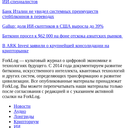
ИИ-специалистов
Банк Италии не увидел системных преимуществ
стейблкоинов в переводах
Gallup: доля ИИ-скептиков в США выросла до 39%
Биткоин просел к $62 000 на фоне отскока азиатских рынков
В ARK Invest заявили о крупнейшей консолидации на
крипторынке
ForkLog — культовый журнал о цифровой экономике и
технологиях будущего. С 2014 года документируем развитие
биткоина, искусственного интеллекта, квантовых технологий
и других систем, определяющих трансформацию и развитие
цивилизации.
Все опубликованные материалы принадлежат
ForkLog. Вы можете перепечатывать наши материалы только
после согласования с редакцией и с указанием активной
ссылки на ForkLog.
Новости
Аудио
Лонгриды
Крипториум
ИИ