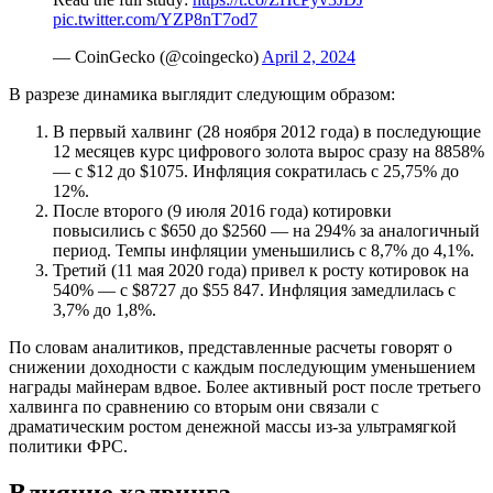
pic.twitter.com/YZP8nT7od7
— CoinGecko (@coingecko)
April 2, 2024
В разрезе динамика выглядит следующим образом:
В первый халвинг (28 ноября 2012 года) в последующие
12 месяцев курс цифрового золота вырос сразу на 8858%
— с $12 до $1075. Инфляция сократилась с 25,75% до
12%.
После второго (9 июля 2016 года) котировки
повысились с $650 до $2560 — на 294% за аналогичный
период. Темпы инфляции уменьшились с 8,7% до 4,1%.
Третий (11 мая 2020 года) привел к росту котировок на
540% — с $8727 до $55 847. Инфляция замедлилась с
3,7% до 1,8%.
По словам аналитиков, представленные расчеты говорят о
снижении доходности с каждым последующим уменьшением
награды майнерам вдвое. Более активный рост после третьего
халвинга по сравнению со вторым они связали с
драматическим ростом денежной массы из-за ультрамягкой
политики
ФРС
.
Влияние халвинга