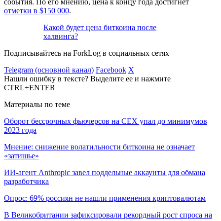
события. По его мнению, цена к концу года достигнет
отметки в $150 000
.
Какой будет цена биткоина после
халвинга?
Подписывайтесь на ForkLog в социальных сетях
Telegram (основной канал)
Facebook
X
Нашли ошибку в тексте? Выделите ее и нажмите
CTRL+ENTER
Материалы по теме
Оборот бессрочных фьючерсов на CEX упал до минимумов
2023 года
Мнение: снижение волатильности биткоина не означает
«затишье»
ИИ-агент Anthropic завел поддельные аккаунты для обмана
разработчика
Опрос: 69% россиян не нашли применения криптовалютам
В Великобритании зафиксировали рекордный рост спроса на