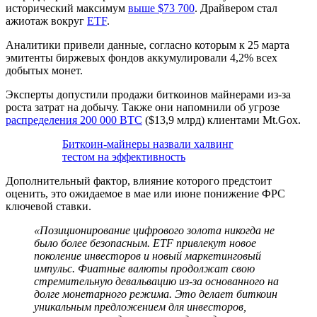
исторический максимум
выше $73 700
. Драйвером стал
ажиотаж вокруг
ETF
.
Аналитики привели данные, согласно которым к 25 марта
эмитенты биржевых фондов аккумулировали 4,2% всех
добытых монет.
Эксперты допустили продажи биткоинов майнерами из-за
роста затрат на добычу. Также они напомнили об угрозе
распределения 200 000 BTC
($13,9 млрд) клиентами Mt.Gox.
Биткоин-майнеры назвали халвинг
тестом на эффективность
Дополнительный фактор, влияние которого предстоит
оценить, это ожидаемое в мае или июне понижение ФРС
ключевой ставки.
«Позиционирование цифрового золота никогда не
было более безопасным. ETF привлекут новое
поколение инвесторов и новый маркетинговый
импульс. Фиатные валюты продолжат свою
стремительную девальвацию из-за основанного на
долге монетарного режима. Это делает биткоин
уникальным предложением для инвесторов,