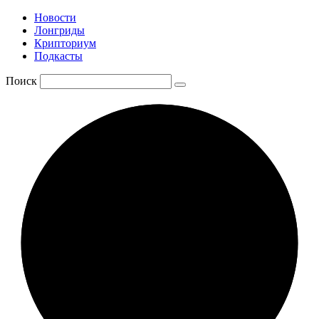
Новости
Лонгриды
Крипториум
Подкасты
Поиск