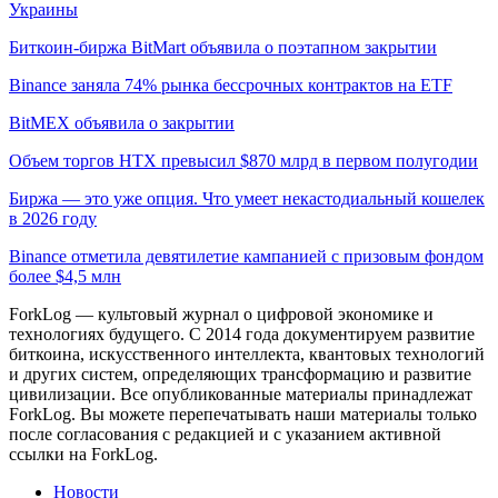
Украины
Биткоин-биржа BitMart объявила о поэтапном закрытии
Binance заняла 74% рынка бессрочных контрактов на ETF
BitMEX объявила о закрытии
Объем торгов HTX превысил $870 млрд в первом полугодии
Биржа — это уже опция. Что умеет некастодиальный кошелек
в 2026 году
Binance отметила девятилетие кампанией с призовым фондом
более $4,5 млн
ForkLog — культовый журнал о цифровой экономике и
технологиях будущего. С 2014 года документируем развитие
биткоина, искусственного интеллекта, квантовых технологий
и других систем, определяющих трансформацию и развитие
цивилизации.
Все опубликованные материалы принадлежат
ForkLog. Вы можете перепечатывать наши материалы только
после согласования с редакцией и с указанием активной
ссылки на ForkLog.
Новости