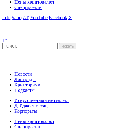
Цены криптовалют
Спецпроекты
Telegram (AI)
YouTube
Facebook
X
En
Новости
Лонгриды
Крипториум
Подкасты
Искусственный интеллект
Дайджест месяца
Корпораты
Цены криптовалют
Спецпроекты