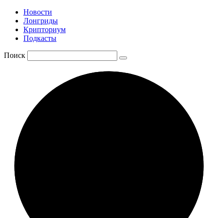
Новости
Лонгриды
Крипториум
Подкасты
Поиск