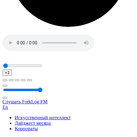
×1
Слушать ForkLog FM
En
Искусственный интеллект
Дайджест месяца
Корпораты