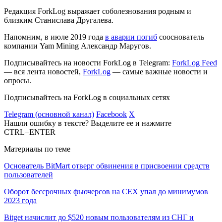
Редакция ForkLog выражает соболезнования родным и
близким Станислава Другалева.
Напомним, в июле 2019 года
в аварии погиб
сооснователь
компании Yam Mining Александр Маругов.
Подписывайтесь на новости ForkLog в Telegram:
ForkLog Feed
— вся лента новостей,
ForkLog
— самые важные новости и
опросы.
Подписывайтесь на ForkLog в социальных сетях
Telegram (основной канал)
Facebook
X
Нашли ошибку в тексте? Выделите ее и нажмите
CTRL+ENTER
Материалы по теме
Основатель BitMart отверг обвинения в присвоении средств
пользователей
Оборот бессрочных фьючерсов на CEX упал до минимумов
2023 года
Bitget начислит до $520 новым пользователям из СНГ и