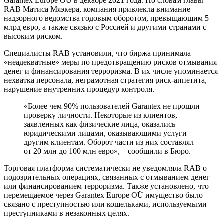
Garantex Europe OÜ в декабре 2021 года. По словам главы
RAB Матиса Мяэкера, компания привлекла внимание
надзорного ведомства годовым оборотом, превыщающим 5
млрд евро, а также связью с Россией и другими странами с
высоким риском.
Специалисты RAB установили, что биржа принимала
«неадекватные» меры по предотвращению рисков отмывания
денег и финансирования терроризма. В их числе упоминается
нехватка персонала, неграмотная стратегия
риск-аппетита
,
нарушение внутренних процедур контроля.
«Более чем 90% пользователей Garantex не прошли
проверку личности. Некоторые из клиентов,
заявленных как физические лица, оказались
юридическими лицами, оказывающими услуги
другим клиентам. Оборот части из них составлял
от 20 млн до 100 млн евро», – сообщили в Бюро.
Торговая платформа систематически не уведомляла RAB о
подозрительных операциях, связанных с отмыванием денег
или финансированием терроризма. Также установлено, что
перемещаемое через Garantex Europe OÜ имущество было
связано с преступностью или кошельками, используемыми
преступниками в незаконных целях.