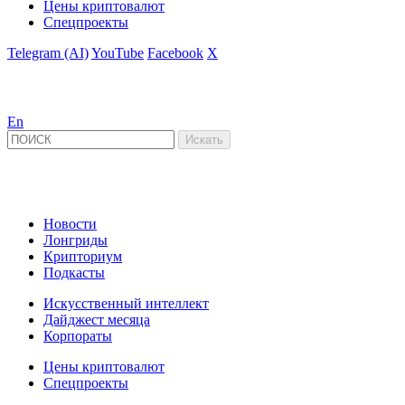
Цены криптовалют
Спецпроекты
Telegram (AI)
YouTube
Facebook
X
En
Новости
Лонгриды
Крипториум
Подкасты
Искусственный интеллект
Дайджест месяца
Корпораты
Цены криптовалют
Спецпроекты