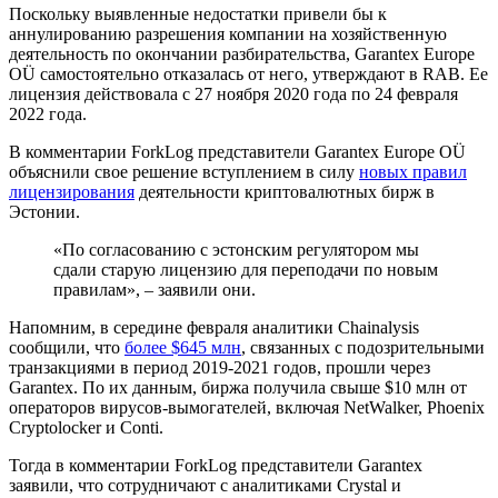
Поскольку выявленные недостатки привели бы к
аннулированию разрешения компании на хозяйственную
деятельность по окончании разбирательства, Garantex Europe
OÜ самостоятельно отказалась от него, утверждают в RAB. Ее
лицензия действовала с 27 ноября 2020 года по 24 февраля
2022 года.
В комментарии ForkLog представители Garantex Europe OÜ
объяснили свое решение вступлением в силу
новых правил
лицензирования
деятельности криптовалютных бирж в
Эстонии.
«По согласованию с эстонским регулятором мы
сдали старую лицензию для переподачи по новым
правилам», – заявили они.
Напомним, в середине февраля аналитики Chainalysis
сообщили, что
более $645 млн
, связанных с подозрительными
транзакциями в период 2019-2021 годов, прошли через
Garantex. По их данным, биржа получила свыше $10 млн от
операторов вирусов-вымогателей, включая NetWalker, Phoenix
Cryptolocker и Conti.
Тогда в комментарии ForkLog представители Garantex
заявили, что сотрудничают с аналитиками Crystal и