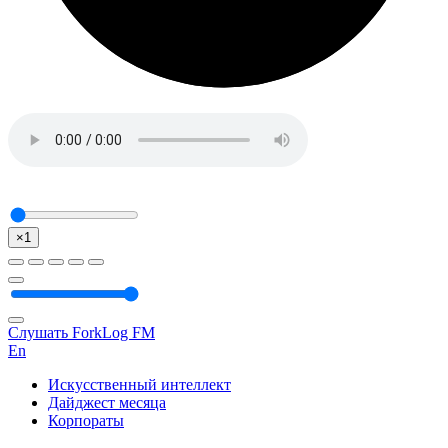
×1
Слушать ForkLog FM
En
Искусственный интеллект
Дайджест месяца
Корпораты