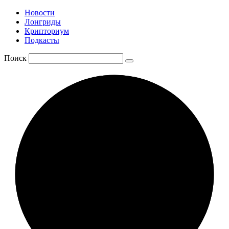
Новости
Лонгриды
Крипториум
Подкасты
Поиск