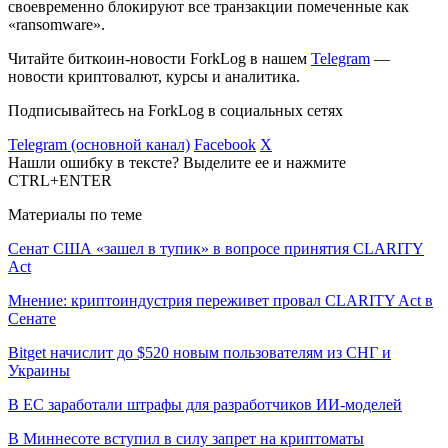
своевременно блокируют все транзакции помеченные как
«ransomware».
Читайте биткоин-новости ForkLog в нашем
Telegram
—
новости криптовалют, курсы и аналитика.
Подписывайтесь на ForkLog в социальных сетях
Telegram (основной канал)
Facebook
X
Нашли ошибку в тексте? Выделите ее и нажмите
CTRL+ENTER
Материалы по теме
Сенат США «зашел в тупик» в вопросе принятия CLARITY
Act
Мнение: криптоиндустрия переживет провал CLARITY Act в
Сенате
Bitget начислит до $520 новым пользователям из СНГ и
Украины
В ЕС заработали штрафы для разработчиков ИИ-моделей
В Миннесоте вступил в силу запрет на криптоматы