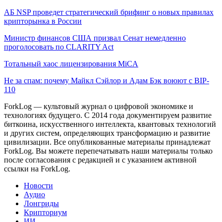
АБ NSP проведет стратегический брифинг о новых правилах
крипторынка в России
Министр финансов США призвал Сенат немедленно
проголосовать по CLARITY Act
Тотальный хаос лицензирования MiCA
Не за спам: почему Майкл Сэйлор и Адам Бэк воюют с BIP-
110
ForkLog — культовый журнал о цифровой экономике и
технологиях будущего. С 2014 года документируем развитие
биткоина, искусственного интеллекта, квантовых технологий
и других систем, определяющих трансформацию и развитие
цивилизации.
Все опубликованные материалы принадлежат
ForkLog. Вы можете перепечатывать наши материалы только
после согласования с редакцией и с указанием активной
ссылки на ForkLog.
Новости
Аудио
Лонгриды
Крипториум
ИИ