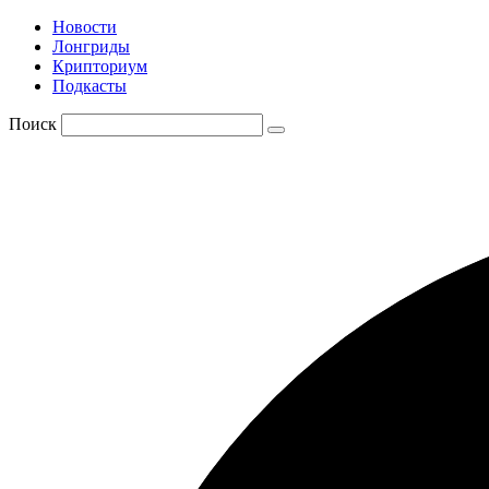
Новости
Лонгриды
Крипториум
Подкасты
Поиск