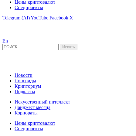
Цены криптовалют
Спецпроекты
Telegram (AI)
YouTube
Facebook
X
En
Новости
Лонгриды
Крипториум
Подкасты
Искусственный интеллект
Дайджест месяца
Корпораты
Цены криптовалют
Спецпроекты