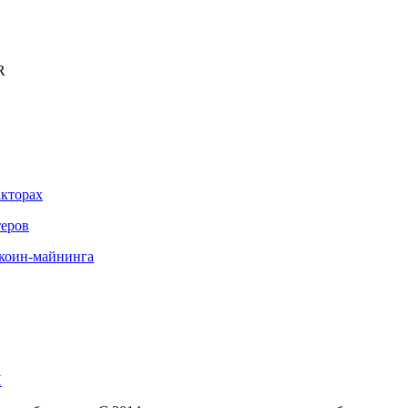
R
акторах
теров
иткоин-майнинга
И