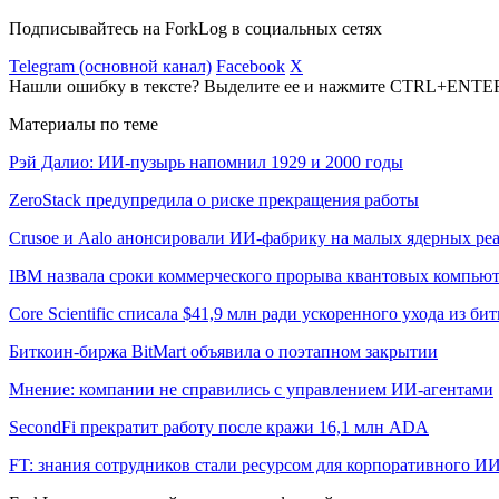
Подписывайтесь на ForkLog в социальных сетях
Telegram (основной канал)
Facebook
X
Нашли ошибку в тексте? Выделите ее и нажмите CTRL+ENTE
Материалы по теме
Рэй Далио: ИИ-пузырь напомнил 1929 и 2000 годы
ZeroStack предупредила о риске прекращения работы
Crusoe и Aalo анонсировали ИИ-фабрику на малых ядерных ре
IBM назвала сроки коммерческого прорыва квантовых компью
Core Scientific списала $41,9 млн ради ускоренного ухода из б
Биткоин-биржа BitMart объявила о поэтапном закрытии
Мнение: компании не справились с управлением ИИ-агентами
SecondFi прекратит работу после кражи 16,1 млн ADA
FT: знания сотрудников стали ресурсом для корпоративного И