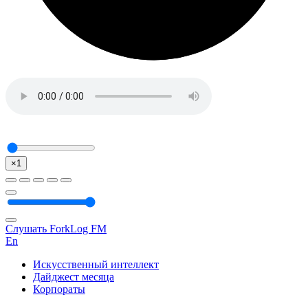
×1
Слушать ForkLog FM
En
Искусственный интеллект
Дайджест месяца
Корпораты