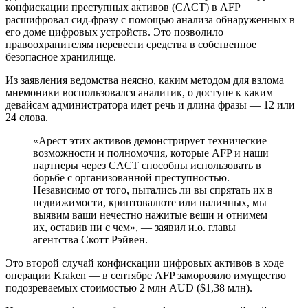
конфискации преступных активов (CACT) в AFP
расшифровал сид-фразу с помощью анализа обнаруженных в
его доме цифровых устройств. Это позволило
правоохранителям перевести средства в собственное
безопасное хранилище.
Из заявления ведомства неясно, каким методом для взлома
мнемоники воспользовался аналитик, о доступе к каким
девайсам администратора идет речь и длина фразы — 12 или
24 слова.
«Арест этих активов демонстрирует технические
возможности и полномочия, которые AFP и наши
партнеры через CACT способны использовать в
борьбе с организованной преступностью.
Независимо от того, пытались ли вы спрятать их в
недвижимости, криптовалюте или наличных, мы
выявим ваши нечестно нажитые вещи и отнимем
их, оставив ни с чем», — заявил и.о. главы
агентства Скотт Рэйвен.
Это второй случай конфискации цифровых активов в ходе
операции Kraken — в сентябре AFP заморозило имущество
подозреваемых стоимостью 2 млн AUD ($1,38 млн).