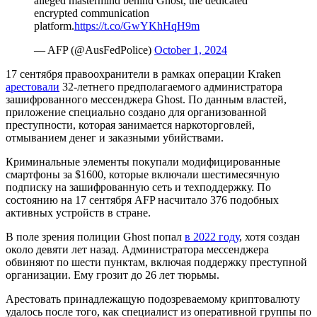
alleged mastermind behind Ghost, the dedicated
encrypted communication
platform.
https://t.co/GwYKhHqH9m
— AFP (@AusFedPolice)
October 1, 2024
17 сентября правоохранители в рамках операции Kraken
арестовали
32-летнего предполагаемого администратора
зашифрованного мессенджера Ghost. По данным властей,
приложение специально создано для организованной
преступности, которая занимается наркоторговлей,
отмыванием денег и заказными убийствами.
Криминальные элементы покупали модифицированные
смартфоны за $1600, которые включали шестимесячную
подписку на зашифрованную сеть и техподдержку. По
состоянию на 17 сентября AFP насчитало 376 подобных
активных устройств в стране.
В поле зрения полиции Ghost попал
в 2022 году
, хотя создан
около девяти лет назад. Администратора мессенджера
обвиняют по шести пунктам, включая поддержку преступной
организации. Ему грозит до 26 лет тюрьмы.
Арестовать принадлежащую подозреваемому криптовалюту
удалось после того, как специалист из оперативной группы по