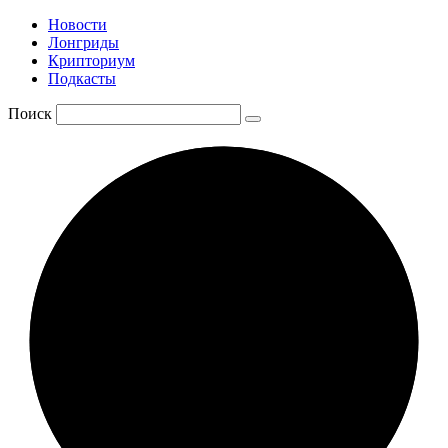
Новости
Лонгриды
Крипториум
Подкасты
Поиск