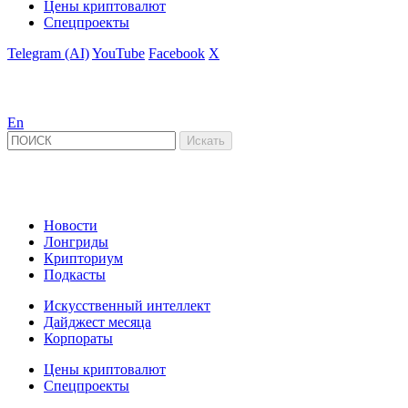
Цены криптовалют
Спецпроекты
Telegram (AI)
YouTube
Facebook
X
En
Новости
Лонгриды
Крипториум
Подкасты
Искусственный интеллект
Дайджест месяца
Корпораты
Цены криптовалют
Спецпроекты