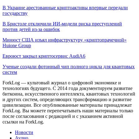
В Украине арестованные криптоактивы впервые передали
государству
В Бристоле отключили ИИ-модели риска преступлений
против детей из-за ошибок
Минюст США изъял инфраструктуру «криптопрачечной»
Huione Group
Евроюст закрыл криптосервис AudiA6
Ученые создали фотонный чип полного цикла для квантовых
систем
ForkLog — культовый журнал о цифровой экономике и
технологиях будущего. С 2014 года документируем развитие
биткоина, искусственного интеллекта, квантовых технологий
и других систем, определяющих трансформацию и развитие
цивилизации.
Все опубликованные материалы принадлежат
ForkLog. Вы можете перепечатывать наши материалы только
после согласования с редакцией и с указанием активной
ссылки на ForkLog.
Новости
Аудио