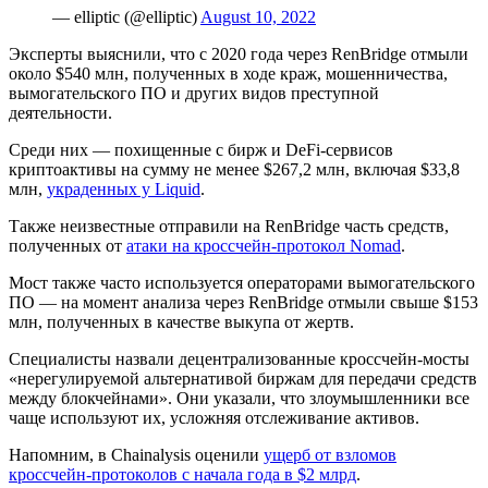
— elliptic (@elliptic)
August 10, 2022
Эксперты выяснили, что с 2020 года через RenBridge отмыли
около $540 млн, полученных в ходе краж, мошенничества,
вымогательского ПО и других видов преступной
деятельности.
Среди них — похищенные с бирж и DeFi-сервисов
криптоактивы на сумму не менее $267,2 млн, включая $33,8
млн,
украденных у Liquid
.
Также неизвестные отправили на RenBridge часть средств,
полученных от
атаки на кроссчейн-протокол Nomad
.
Мост также часто используется операторами вымогательского
ПО — на момент анализа через RenBridge отмыли свыше $153
млн, полученных в качестве выкупа от жертв.
Специалисты назвали децентрализованные кроссчейн-мосты
«нерегулируемой альтернативой биржам для передачи средств
между блокчейнами». Они указали, что злоумышленники все
чаще используют их, усложняя отслеживание активов.
Напомним, в Chainalysis оценили
ущерб от взломов
кроссчейн-протоколов с начала года в $2 млрд
.