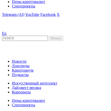
Цены криптовалют
Спецпроекты
Telegram (AI)
YouTube
Facebook
X
En
Новости
Лонгриды
Крипториум
Подкасты
Искусственный интеллект
Дайджест месяца
Корпораты
Цены криптовалют
Спецпроекты