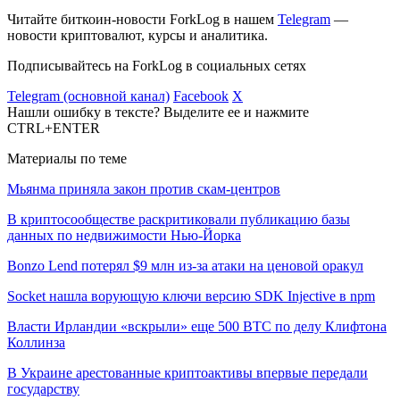
Читайте биткоин-новости ForkLog в нашем
Telegram
—
новости криптовалют, курсы и аналитика.
Подписывайтесь на ForkLog в социальных сетях
Telegram (основной канал)
Facebook
X
Нашли ошибку в тексте? Выделите ее и нажмите
CTRL+ENTER
Материалы по теме
Мьянма приняла закон против скам-центров
В криптосообществе раскритиковали публикацию базы
данных по недвижимости Нью-Йорка
Bonzo Lend потерял $9 млн из-за атаки на ценовой оракул
Socket нашла ворующую ключи версию SDK Injective в npm
Власти Ирландии «вскрыли» еще 500 BTC по делу Клифтона
Коллинза
В Украине арестованные криптоактивы впервые передали
государству