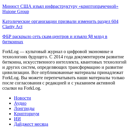
Минюст США изъял инфраструктуру «криптопрачечной»
Huione Group
Католические организации призвали изменить раздел 604
Clarity Act
ФБР раскрыло сеть скам-центров и изъяло $8 млрд в
биткоинах
ForkLog — культовый журнал о цифровой экономике и
технологиях будущего. С 2014 года документируем развитие
биткоина, искусственного интеллекта, квантовых технологий
и других систем, определяющих трансформацию и развитие
цивилизации.
Все опубликованные материалы принадлежат
ForkLog. Вы можете перепечатывать наши материалы только
после согласования с редакцией и с указанием активной
ссылки на ForkLog.
Новости
Аудио
Лонгриды
Крипториум
ИИ
Дайджест месяца