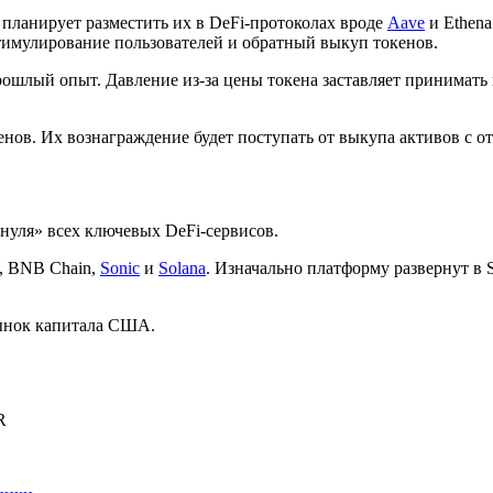
 планирует разместить их в DeFi-протоколах вроде
Aave
и Ethena
 стимулирование пользователей и обратный выкуп токенов.
прошлый опыт. Давление из-за цены токена заставляет принимат
ов. Их вознаграждение будет поступать от выкупа активов с от
с нуля» всех ключевых DeFi-сервисов.
, BNB Chain,
Sonic
и
Solana
. Изначально платформу развернут в 
ынок капитала США.
R