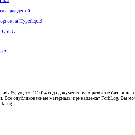
ники
вознаграждений
ргов на Hyperliquid
лн USDC
ях?
иях будущего. С 2014 года документируем развитие биткоина, 
и.
Все опубликованные материалы принадлежат ForkLog. Вы мож
rkLog.