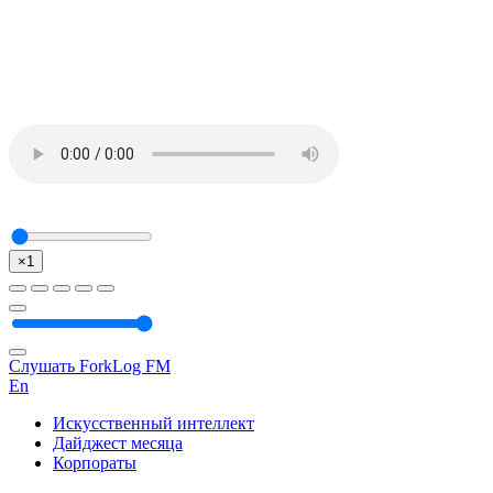
×1
Слушать ForkLog FM
En
Искусственный интеллект
Дайджест месяца
Корпораты