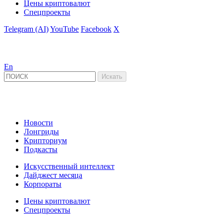
Цены криптовалют
Спецпроекты
Telegram (AI)
YouTube
Facebook
X
En
Новости
Лонгриды
Крипториум
Подкасты
Искусственный интеллект
Дайджест месяца
Корпораты
Цены криптовалют
Спецпроекты