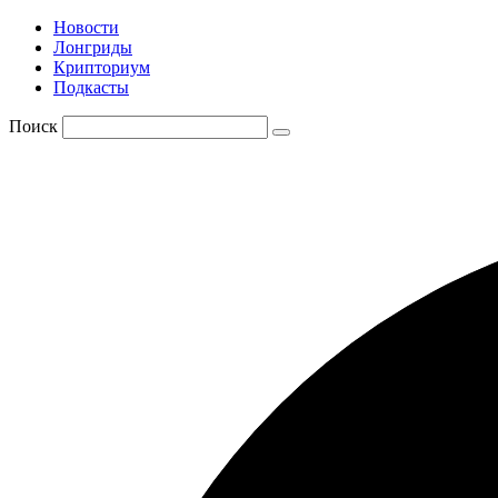
Новости
Лонгриды
Крипториум
Подкасты
Поиск