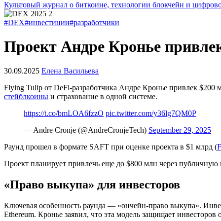
Культовый журнал о биткоине, технологии блокчейн и цифров
#DEX
#инвестиции
#разработчики
Проект Андре Кронье привлек
30.09.2025
Елена Васильева
Flying Tulip от DeFi-разработчика Андре Кронье привлек $200 
стейблкоины
и страхование в одной системе.
https://t.co/bmLOA6fzzO
pic.twitter.com/y36lg7QM0P
— Andre Cronje (@AndreCronjeTech)
September 29, 2025
Раунд прошел в формате
SAFT
при оценке проекта в $1 млрд (
Проект планирует привлечь еще до $800 млн через публичную п
«Право выкупа» для инвесторов
Ключевая особенность раунда — «ончейн-право выкупа». Инвес
Ethereum. Кронье заявил, что эта модель защищает инвесторов