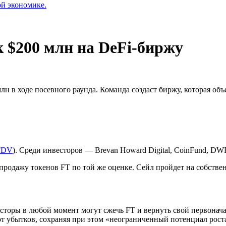
ой экономике.
 $200 млн на DeFi-биржу
млн в ходе посевного раунда. Команда создаст биржу, которая о
FDV
). Среди инвесторов — Brevan Howard Digital, CoinFund, DWF
родажу токенов FT по той же оценке. Сейл пройдет на собственн
торы в любой момент могут сжечь FT и вернуть свой первонача
 от убытков, сохраняя при этом «неограниченный потенциал рост