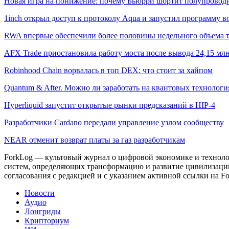
Новая игра на понижение: почему Бьюрри шортит полупровод
1inch открыл доступ к протоколу Aqua и запустил программу 
RWA впервые обеспечили более половины недельного объема то
AFX Trade приостановила работу моста после вывода 24,15 м
Robinhood Chain ворвалась в топ DEX: что стоит за хайпом
Quantum & After. Можно ли заработать на квантовых технологи
Hyperliquid запустит открытые рынки предсказаний в HIP-4
Разработчики Cardano передали управление узлом сообществу
NEAR отменит возврат платы за газ разработчикам
ForkLog — культовый журнал о цифровой экономике и технолог
систем, определяющих трансформацию и развитие цивилизаци
согласования с редакцией и с указанием активной ссылки на Fo
Новости
Аудио
Лонгриды
Крипториум