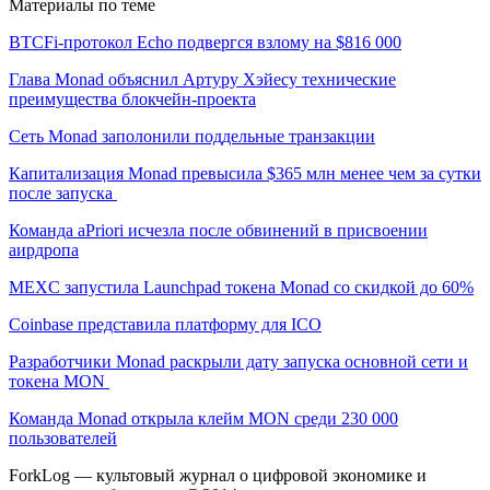
Материалы по теме
BTCFi-протокол Echo подвергся взлому на $816 000
Глава Monad объяснил Артуру Хэйесу технические
преимущества блокчейн-проекта
Сеть Monad заполонили поддельные транзакции
Капитализация Monad превысила $365 млн менее чем за сутки
после запуска
Команда aPriori исчезла после обвинений в присвоении
аирдропа
MEXC запустила Launchpad токена Monad со скидкой до 60%
Coinbase представила платформу для ICO
Разработчики Monad раскрыли дату запуска основной сети и
токена MON
Команда Monad открыла клейм MON среди 230 000
пользователей
ForkLog — культовый журнал о цифровой экономике и