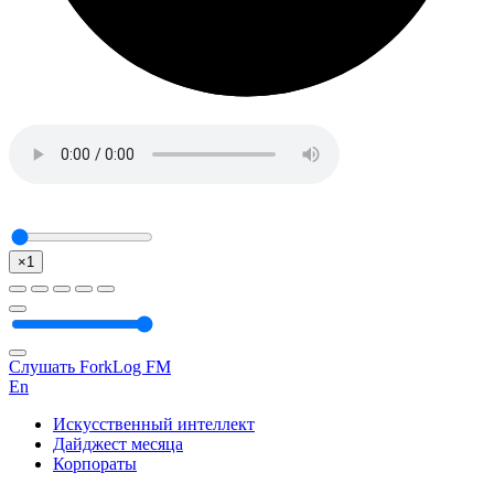
×1
Слушать ForkLog FM
En
Искусственный интеллект
Дайджест месяца
Корпораты