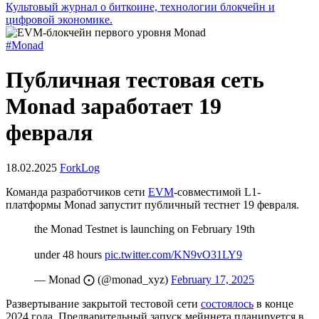
Культовый журнал о биткоине, технологии блокчейн и
цифровой экономике.
#Monad
Публичная тестовая сеть
Monad заработает 19
февраля
18.02.2025
ForkLog
Команда разработчиков сети
EVM
-совместимой L1-
платформы Monad запустит публичный тестнет 19 февраля.
the Monad Testnet is launching on February 19th
under 48 hours
pic.twitter.com/KN9vO31LY9
— Monad ⨀ (@monad_xyz)
February 17, 2025
Развертывание закрытой тестовой сети
состоялось
в конце
2024 года. Предварительный запуск мейннета планируется в