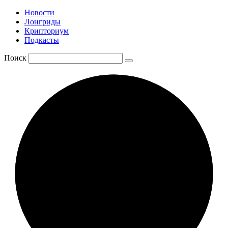
Новости
Лонгриды
Крипториум
Подкасты
Поиск