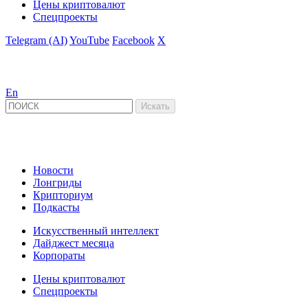
Цены криптовалют
Спецпроекты
Telegram (AI)
YouTube
Facebook
X
En
Новости
Лонгриды
Крипториум
Подкасты
Искусственный интеллект
Дайджест месяца
Корпораты
Цены криптовалют
Спецпроекты