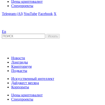
Цены криптовалют
Спецпроекты
Telegram (AI)
YouTube
Facebook
X
En
Новости
Лонгриды
Крипториум
Подкасты
Искусственный интеллект
Дайджест месяца
Корпораты
Цены криптовалют
Спецпроекты