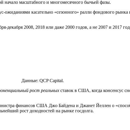
ой начало масштабного и многомесячного бычьей фазы.
с-ожиданиями касательно «сезонного» ралли фондового рынка в
-декабря 2008, 2018 или даже 2000 годов, а не 2007 и 2017 год
Данные: QCP Capital.
поненциальный рост
реальных
ставок
в США, когда консенсус сн
инистра финансов США Джо Байдена и Джанет Йеллен о «способ
льнейший рост доходностей на рынке госдолга.