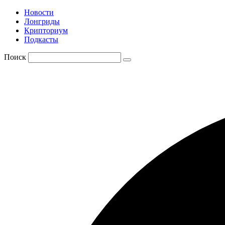
Новости
Лонгриды
Крипториум
Подкасты
Поиск