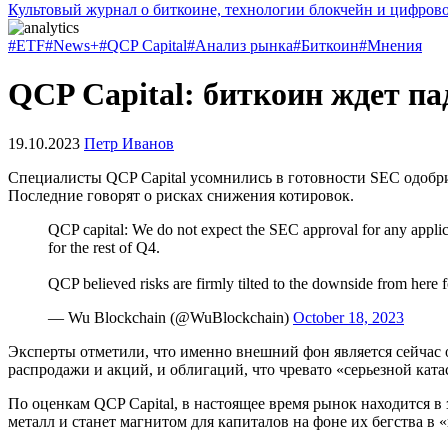
Культовый журнал о биткоине, технологии блокчейн и цифров
#ETF
#News+
#QCP Capital
#Анализ рынка
#Биткоин
#Мнения
QCP Capital: биткоин ждет п
19.10.2023
Петр Иванов
Специалисты QCP Capital усомнились в готовности
SEC
одобри
Последние говорят о рисках снижения котировок.
QCP capital: We do not expect the SEC approval for any applic
for the rest of Q4.
QCP believed risks are firmly tilted to the downside from here
— Wu Blockchain (@WuBlockchain)
October 18, 2023
Эксперты отметили, что именно внешний фон является сейчас
распродажи и акций, и облигаций, что чревато «серьезной кат
По оценкам QCP Capital, в настоящее время рынок находится в
металл и станет магнитом для капиталов на фоне их бегства в 