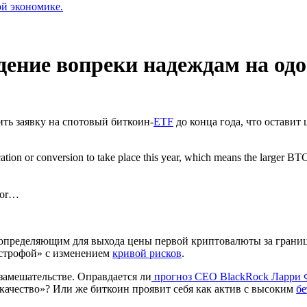
ой экономике.
адение вопреки надеждам на од
ть заявку на спотовый биткоин-
ETF
до конца года, что оставит
ation or conversion to take place this year, which means the larger B
 for…
 определяющим для выхода цены первой криптовалюты за границы
астрофой» с изменением
кривой рисков
.
 замешательстве. Оправдается ли
прогноз CEO BlackRock Ларри
«качество»? Или же биткоин проявит себя как актив с высоким
бе