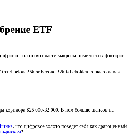
обрение ETF
 цифровое золото во власти макроэкономических факторов.
TC trend below 25k or beyond 32k is beholden to macro winds
 коридора $25 000-32 000. В нем больше шансов на
 Финка
, что цифровое золото поведет себя как драгоценный
та-риском
?