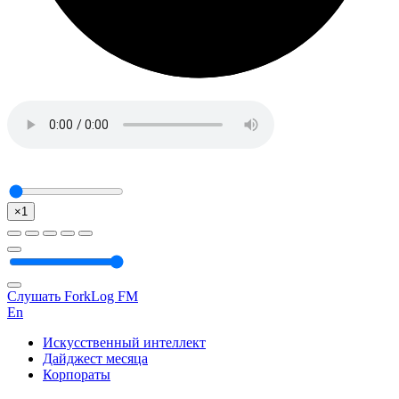
×1
Слушать ForkLog FM
En
Искусственный интеллект
Дайджест месяца
Корпораты