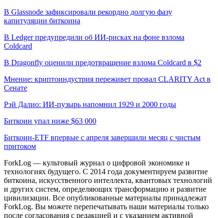
В Glassnode зафиксировали рекордно долгую фазу
капитуляции биткоина
В Ledger предупредили об ИИ-рисках на фоне взлома
Coldcard
В Dragonfly оценили предотвращение взлома Coldcard в $2
Мнение: криптоиндустрия переживет провал CLARITY Act в
Сенате
Рэй Далио: ИИ-пузырь напомнил 1929 и 2000 годы
Биткоин упал ниже $63 000
Биткоин-ETF впервые с апреля завершили месяц с чистым
притоком
ForkLog — культовый журнал о цифровой экономике и
технологиях будущего. С 2014 года документируем развитие
биткоина, искусственного интеллекта, квантовых технологий
и других систем, определяющих трансформацию и развитие
цивилизации.
Все опубликованные материалы принадлежат
ForkLog. Вы можете перепечатывать наши материалы только
после согласования с редакцией и с указанием активной