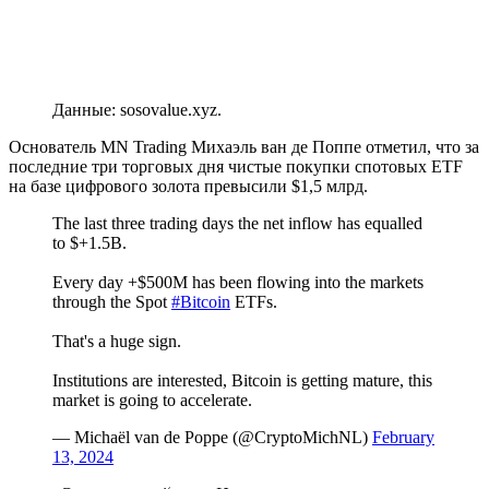
Данные: sosovalue.xyz.
Основатель MN Trading Михаэль ван де Поппе отметил, что за
последние три торговых дня чистые покупки спотовых ETF
на базе цифрового золота превысили $1,5 млрд.
The last three trading days the net inflow has equalled
to $+1.5B.
Every day +$500M has been flowing into the markets
through the Spot
#Bitcoin
ETFs.
That's a huge sign.
Institutions are interested, Bitcoin is getting mature, this
market is going to accelerate.
— Michaël van de Poppe (@CryptoMichNL)
February
13, 2024