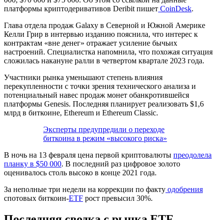
платформы криптодеривативов Deribit пишет
CoinDesk
.
Глава отдела продаж Galaxy в Северной и Южной Америке
Келли Грир в интервью изданию пояснила, что интерес к
контрактам «вне денег» отражает усиление бычьих
настроений. Специалистка напомнила, что похожая ситуация
сложилась накануне ралли в четвертом квартале 2023 года.
Участники рынка уменьшают степень влияния
перекупленности с точки зрения технического анализа и
потенциальный навес продаж монет обанкротившейся
платформы Genesis. Последняя планирует реализовать $1,6
млрд в биткоине, Ethereum и Ethereum Classic.
Эксперты предупредили о переходе
биткоина в режим «высокого риска»
В ночь на 13 февраля цена первой криптовалюты
преодолела
планку в $50 000
. В последний раз цифровое золото
оценивалось столь высоко в конце 2021 года.
За неполные три недели на коррекции по факту
одобрения
спотовых биткоин-
ETF
рост превысил 30%.
Последняя сводка с рынка ETF