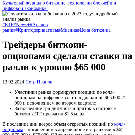
Культовый журнал о биткоине, технологии блокчейн и
цифровой экономике.
#ETF
#News+
#Анализ
рынка
#Криптодеривативы
#Мнения
#Цена биткоина
Трейдеры биткоин-
опционами сделали ставки на
ралли к уровню $65 000
13.02.2024
Петр Иванов
Участники рынка формируют позиции по колл-
опционам на цифровое золото в диапазоне $65 000-75
000 и исполнением во втором квартале
За последние три дня чистый приток в спотовые
биткоин-ETF превысил $1,5 млрд.
В последние дни возрос объем открытых позиций по
колл-
опционам
с погашением в апреле-июне и страйками в $65
000, $70 000 и $75 000. Об этом со ссылкой на данные