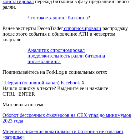
констатировал
переход биткоина в фазу предхалвингового
ралли.
Что такое халвинг биткоина?
Ранее эксперты DecenTrader
спрогнозировали
распродажу
после этого события и обновление
ATH
в четвертом
квартале.
Аналитик спрогнозировал
продолжительность ралли биткоина
после халвинга
Подписывайтесь на ForkLog в социальных сетях
Telegram (основной канал)
Facebook
X
Нашли ошибку в тексте? Выделите ее и нажмите
CTRL+ENTER
Материалы по теме
Оборот бессрочных фьючерсов на CEX упал до минимумов
2023 года
Мнение: снижение волатильности биткоина не означает
«затишье»