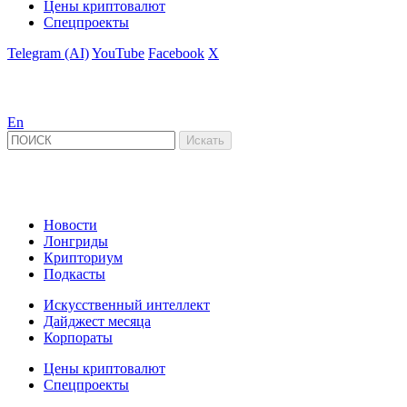
Цены криптовалют
Спецпроекты
Telegram (AI)
YouTube
Facebook
X
En
Новости
Лонгриды
Крипториум
Подкасты
Искусственный интеллект
Дайджест месяца
Корпораты
Цены криптовалют
Спецпроекты