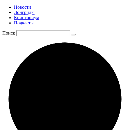
Новости
Лонгриды
Крипториум
Подкасты
Поиск