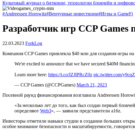
Культовый журнал о биткоине, технологии блокчейн и цифров
#Andreessen Horowitz
#Венчурные инвестиции
#Игры и GameFi
Разработчик игр CCP Games пр
22.03.2023
ForkLog
Компания CCP Games привлекла $40 млн для создания игры на
We're excited to announce that we have secured $40M financin
Learn more here:
https://t.co/IZJlPRcZ0z
pic.twitter.com/y9cqZ
— CCP Games (@CCPGames)
March 21, 2023
Посевной раунд финансирования возглавила Andreessen Horowitz 
«За несколько лет до того, как был создан первый блок
определяют
Web3
», — заявили представители a16z.
Инвесторы отметили навыки студии в создании больших откры
особое внимание безопасности и масштабируемости, говорится 