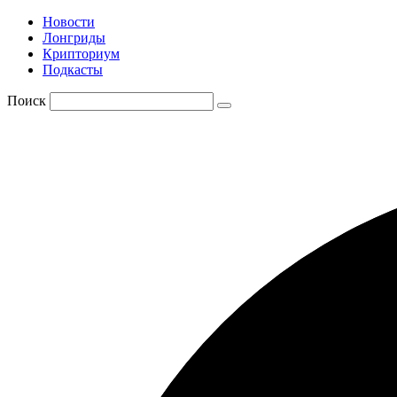
Новости
Лонгриды
Крипториум
Подкасты
Поиск