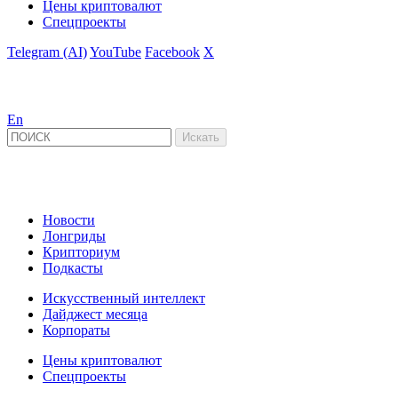
Цены криптовалют
Спецпроекты
Telegram (AI)
YouTube
Facebook
X
En
Новости
Лонгриды
Крипториум
Подкасты
Искусственный интеллект
Дайджест месяца
Корпораты
Цены криптовалют
Спецпроекты