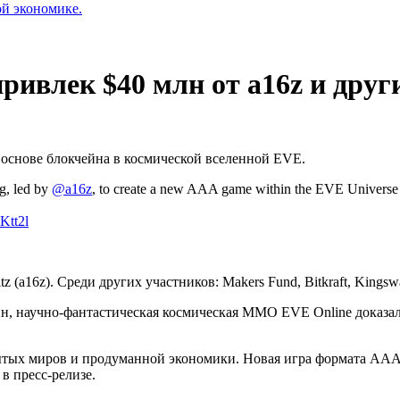
ой экономике.
ивлек $40 млн от a16z и друг
 основе блокчейна в космической вселенной EVE.
g, led by
@a16z
, to create a new AAA game within the EVE Universe u
Ktt2l
(a16z). Среди других участников: Makers Fund, Bitkraft, Kingsw
чейн, научно-фантастическая космическая MMO EVE Online доказа
тых миров и продуманной экономики. Новая игра формата ААА б
в пресс-релизе.