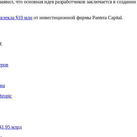
явил, что основная идея разработчиков заключается в создании
влекла $10 млн
от инвестиционной фирмы Pantera Capital.
R
еров
ина
hropic
$1,95 млрд