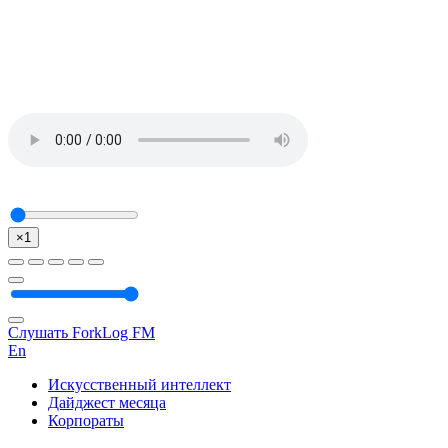
×1
Слушать ForkLog FM
En
Искусственный интеллект
Дайджест месяца
Корпораты