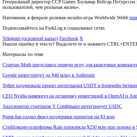
Генеральный директор CCP Games Хильмар Вейгар Петурссон за
пользователей, чем реальная жизнь».
Напомним, в феврале ролевая онлайн-игра Worldwide Webb
при
Подписывайтесь на ForkLog в социальных сетях
Telegram (основной канал)
Facebook
X
Нашли ошибку в тексте? Выделите ее и нажмите CTRL+ENTE
Материалы по теме
Стартап Moth представил первую игру для квантовых компьют
Google инвестирует до $40 млрд в Anthropic
Tether поддержала проект интеграции USDT в блокчейн битко
CEO Nvidia намекнул на остановку инвестиций в OpenAI и Ant
Акселератор стартапов Y Combinator интегрирует USDC
Pump.fun создал фонд поддержки проектов на $3 млн
Стейблкоин-платформа Rain привлекла $250 млн при оценке в 