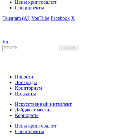
Цены криптовалют
Спецпроекты
Telegram (AI)
YouTube
Facebook
X
En
Новости
Лонгриды
Крипториум
Подкасты
Искусственный интеллект
Дайджест месяца
Корпораты
Цены криптовалют
Спецпроекты