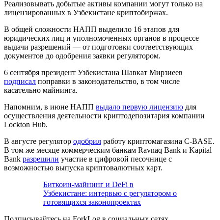
Реализовывать добытые активы компании могут только на
лицензированных в Узбекистане криптобиржах.
В общей сложности НАПП выделило 16 этапов для
юридических лиц и уполномоченных органов в процессе
выдачи разрешений — от подготовки соответствующих
документов до одобрения заявки регулятором.
6 сентября президент Узбекистана Шавкат Мирзиеев
подписал
поправки в законодательство, в том числе
касательно майнинга.
Напомним, в июне НАПП
выдало первую лицензию
для
осуществления деятельности криптодепозитария компании
Lockton Hub.
В августе регулятор
одобрил
работу криптомагазина C-BASE.
В том же месяце коммерческим банкам Ravnaq Bank и Kapital
Bank
разрешили
участие в цифровой песочнице с
возможностью выпуска криптовалютных карт.
Биткоин-майнинг и DeFi в
Узбекистане: интервью с регулятором о
готовящихся законопроектах
Подписывайтесь на ForkLog в социальных сетях