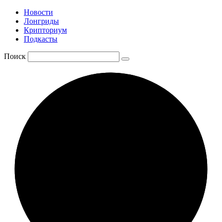
Новости
Лонгриды
Крипториум
Подкасты
Поиск