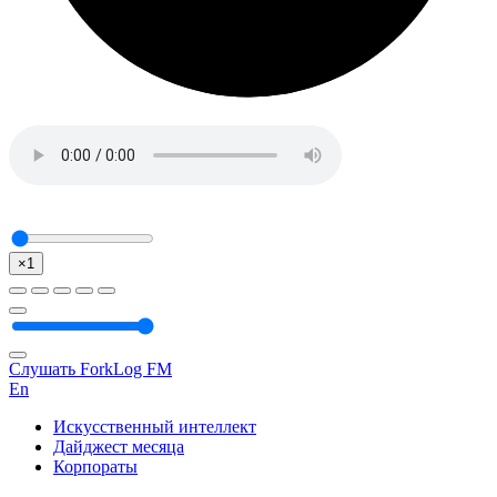
×1
Слушать ForkLog FM
En
Искусственный интеллект
Дайджест месяца
Корпораты