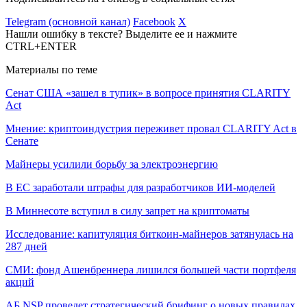
Telegram (основной канал)
Facebook
X
Нашли ошибку в тексте? Выделите ее и нажмите
CTRL+ENTER
Материалы по теме
Сенат США «зашел в тупик» в вопросе принятия CLARITY
Act
Мнение: криптоиндустрия переживет провал CLARITY Act в
Сенате
Майнеры усилили борьбу за электроэнергию
В ЕС заработали штрафы для разработчиков ИИ-моделей
В Миннесоте вступил в силу запрет на криптоматы
Исследование: капитуляция биткоин-майнеров затянулась на
287 дней
СМИ: фонд Ашенбреннера лишился большей части портфеля
акций
АБ NSP проведет стратегический брифинг о новых правилах