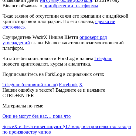
отмывании денег
на сумму более $350 млн
. В 2019 году
Binance объявила о
приобретении платформы
.
Чжао заявил об отсутствии связи его компании с индийской
криптоторговой площадкой. По его словам,
сделка не
состоялась
.
Соучредитель WazirX Нишал Шетти
опроверг ряд
утверждений
главы Binance касательно взаимоотношений
платформ.
Читайте биткоин-новости ForkLog в нашем
Telegram
—
новости криптовалют, курсы и аналитика.
Подписывайтесь на ForkLog в социальных сетях
Telegram (основной канал)
Facebook
X
Нашли ошибку в тексте? Выделите ее и нажмите
CTRL+ENTER
Материалы по теме
Они не могут без нас… пока что
SpaceX и Tesla инвестируют $17 млрд в строительство завода
по производству чипов