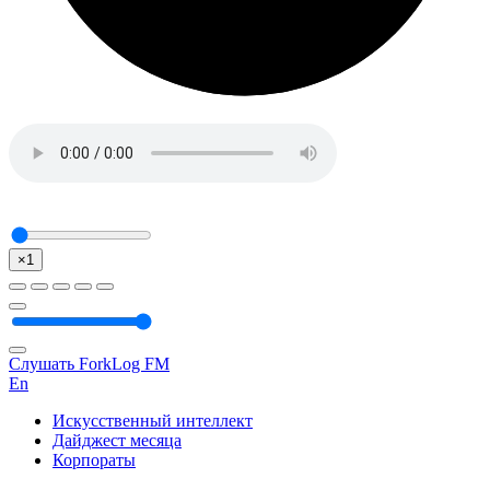
×1
Слушать ForkLog FM
En
Искусственный интеллект
Дайджест месяца
Корпораты