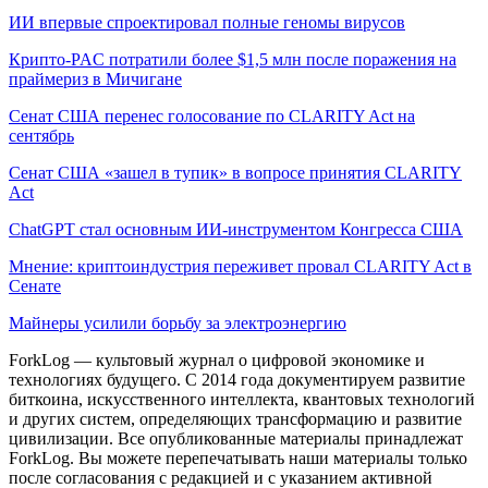
ИИ впервые спроектировал полные геномы вирусов
Крипто-PAC потратили более $1,5 млн после поражения на
праймериз в Мичигане
Сенат США перенес голосование по CLARITY Act на
сентябрь
Сенат США «зашел в тупик» в вопросе принятия CLARITY
Act
ChatGPT стал основным ИИ-инструментом Конгресса США
Мнение: криптоиндустрия переживет провал CLARITY Act в
Сенате
Майнеры усилили борьбу за электроэнергию
ForkLog — культовый журнал о цифровой экономике и
технологиях будущего. С 2014 года документируем развитие
биткоина, искусственного интеллекта, квантовых технологий
и других систем, определяющих трансформацию и развитие
цивилизации.
Все опубликованные материалы принадлежат
ForkLog. Вы можете перепечатывать наши материалы только
после согласования с редакцией и с указанием активной