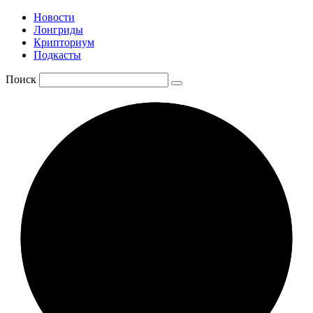
Новости
Лонгриды
Крипториум
Подкасты
Поиск