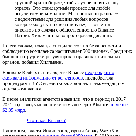
крупной криптобирже, чтобы лучше понять нашу
отрасль. Это стандартный процесс для любой
регулируемой компании. Мы постоянно работаем
с ведомствами для решения любых вопросов,
которые могут у них возникнуть», — ответил
директор по связям с общественностью Binance
Патрик Хиллманн на вопрос о расследовании.
По его словам, команда специалистов по безопасности и
соблюдению комплаенса насчитывает 500 человек. Среди них
бывшие сотрудники регуляторов и правоохранительных
органов, добавил Хиллманн.
В январе Reuters написало, что Binance
неоднократно
скрывала информацию от регуляторов
, пренебрегала
процедурами KYC и действовала вопреки рекомендациям
отдела комплаенса.
В июне аналитики агентства заявили, что в период за 2017-
2021 годы злоумышленники отмыли через Binance
не менее
$2,35 млрд
.
Что такое Binance?
Напомним, власти Индии заподозрили биржу WazirX в