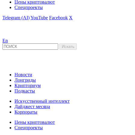
Цены криптовалют
Спецпроекты
Telegram (AI)
YouTube
Facebook
X
En
Новости
Лонгриды
Крипториум
Подкасты
Искусственный интеллект
Дайджест месяца
Корпораты
Цены криптовалют
Спецпроекты