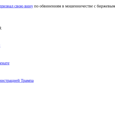
признал свою вину
по обвинениям в мошенничестве с биржевым
R
t
енате
инистрацией Трампа