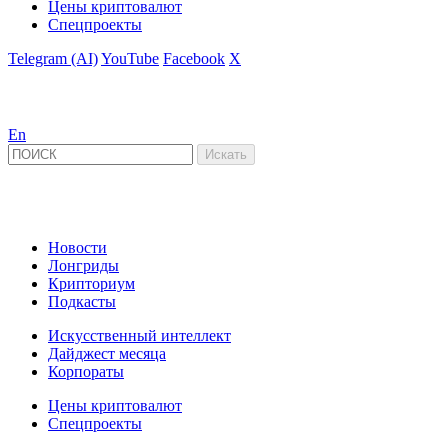
Цены криптовалют
Спецпроекты
Telegram (AI)
YouTube
Facebook
X
En
Новости
Лонгриды
Крипториум
Подкасты
Искусственный интеллект
Дайджест месяца
Корпораты
Цены криптовалют
Спецпроекты