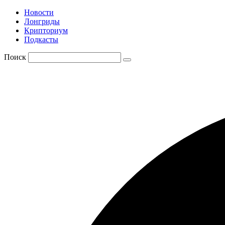
Новости
Лонгриды
Крипториум
Подкасты
Поиск