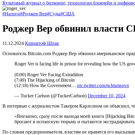
Культовый журнал о биткоине, технологии блокчейн и цифров
#Налоги
#Роджер Вер
#Суды
#США
Роджер Вер обвинил власти 
11.12.2024
Кшиштоф Шпак
Основатель Bitcoin.com Роджер Вер обвинил американское пра
Roger Ver is facing life in prison for revealing how the US go
(0:00) Roger Ver Facing Extradition
(7:49) The Hijacking of Bitcoin
(12:18) How the Government…
pic.twitter.com/nchtsmsovn
— Tucker Carlson (@TuckerCarlson)
December 10, 2024
В интервью с журналистом Такером Карлсоном он объяснил, чт
«Внезапно, сразу после выхода моей книги [Hijacking Bi
бросают в испанскую тюрьму и пытаются экстрадировать 
По словам предпринимателя, властям не нравятся его высказы