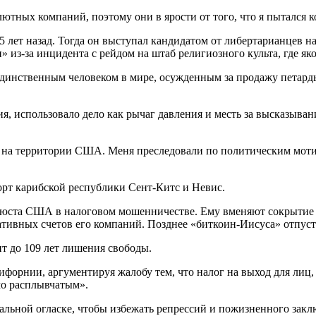
ютных компаний, поэтому они в ярости от того, что я пытался 
 лет назад. Тогда он выступал кандидатом от либертарианцев н
 из-за инцидента с рейдом на штаб религиозного культа, где як
л единственным человеком в мире, осужденным за продажу петард
я, использовало дело как рычаг давления и месть за высказыван
и на территории США. Меня преследовали по политическим мотива
орт карибской республики Сент-Китс и Невис.
та США в налоговом мошенничестве. Ему вменяют сокрытие ка
тивных счетов его компаний. Позднее «биткоин-Иисуса» отпусти
т до 109 лет лишения свободы.
форнии, аргументируя жалобу тем, что налог на выход для лиц
мо расплывчатым».
льной огласке, чтобы избежать репрессий и пожизненного закл