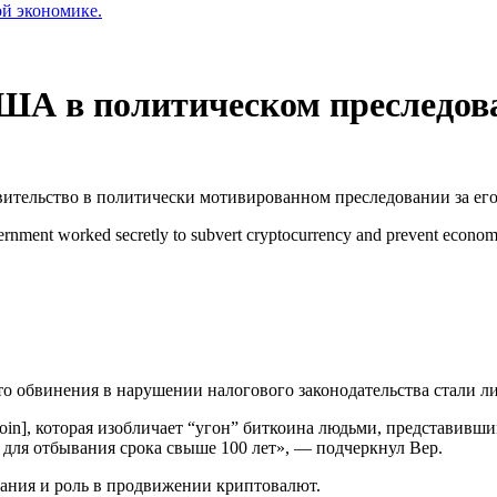
ой экономике.
США в политическом преследов
вительство в политически мотивированном преследовании за ег
vernment worked secretly to subvert cryptocurrency and prevent econom
о обвинения в нарушении налогового законодательства стали л
tcoin], которая изобличает “угон” биткоина людьми, представив
для отбывания срока свыше 100 лет», — подчеркнул Вер.
вания и роль в продвижении криптовалют.