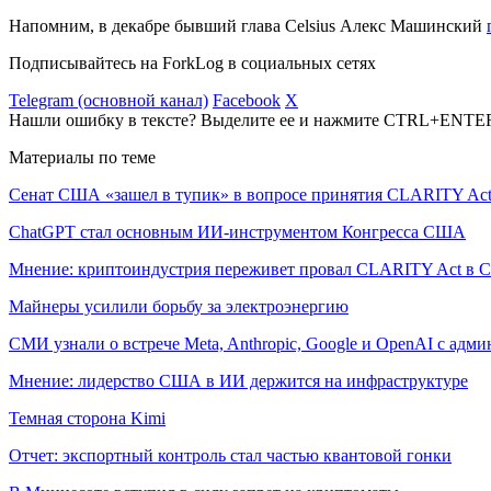
Напомним, в декабре бывший глава Celsius Алекс Машинский
Подписывайтесь на ForkLog в социальных сетях
Telegram (основной канал)
Facebook
X
Нашли ошибку в тексте? Выделите ее и нажмите CTRL+ENTE
Материалы по теме
Сенат США «зашел в тупик» в вопросе принятия CLARITY Ac
ChatGPT стал основным ИИ-инструментом Конгресса США
Мнение: криптоиндустрия переживет провал CLARITY Act в С
Майнеры усилили борьбу за электроэнергию
СМИ узнали о встрече Meta, Anthropic, Google и OpenAI с адм
Мнение: лидерство США в ИИ держится на инфраструктуре
Темная сторона Kimi
Отчет: экспортный контроль стал частью квантовой гонки