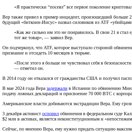
«Я практически “посеял” все первое поколение криптовал
Вер также привел в пример инцидент, произошедший больше 25
будущий «биткоин-Иисус» назвал силовиков из
ATF
«убийцами»
«Как же сильно им это не понравилось. В свои 21 я ста
тот же товар», — заявил Вер.
Он подчеркнул, что ATF, которое выступало стороной обвинени
признание и отсидеть 10 месяцев в тюрьме.
«После этого я больше не чувствовал себя в безопасност
— отметил он.
В 2014 году он отказался от гражданства США и получил пасп
В мае 2024 года Вера
задержали
в Испании по обвинению Минюс
подачу ложных деклараций и присвоение 70 000 BTC с корпора
Американские власти добиваются экстрадиции Вера. Ему грози
3 декабря активист
оспорил
обвинения в федеральном суде Кали
$2 млн в активах, является неконституционным и «непостижи
Сейчас, по мнению Вера, ему нужно придать ситуацию максима