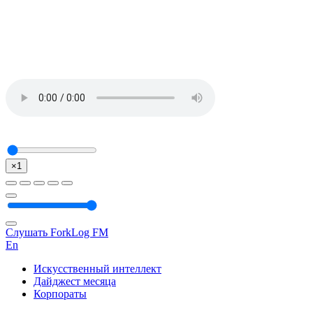
×1
Слушать ForkLog FM
En
Искусственный интеллект
Дайджест месяца
Корпораты