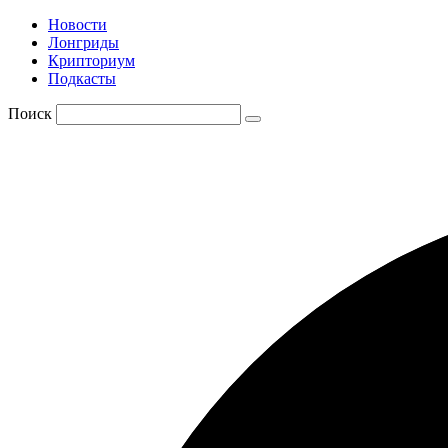
Новости
Лонгриды
Крипториум
Подкасты
Поиск