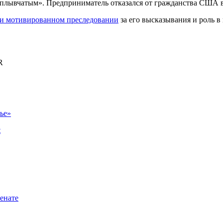
плывчатым». Предприниматель отказался от гражданства США в 
и мотивированном преследовании
за его высказывания и роль 
R
ье»
t
енате