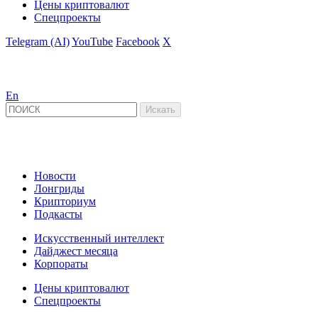
Цены криптовалют
Спецпроекты
Telegram (AI)
YouTube
Facebook
X
En
Новости
Лонгриды
Крипториум
Подкасты
Искусственный интеллект
Дайджест месяца
Корпораты
Цены криптовалют
Спецпроекты