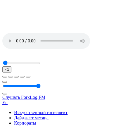
×1
Слушать ForkLog FM
En
Искусственный интеллект
Дайджест месяца
Корпораты