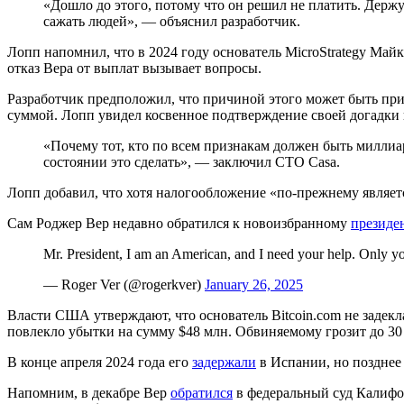
«Дошло до этого, потому что он решил не платить. Держу
сажать людей», — объяснил разработчик.
Лопп напомнил, что в 2024 году основатель MicroStrategy Май
отказ Вера от выплат вызывает вопросы.
Разработчик предположил, что причиной этого может быть при
суммой. Лопп увидел косвенное подтверждение своей догадки 
«Почему тот, кто по всем признакам должен быть миллиар
состоянии это сделать», — заключил CTO Casa.
Лопп добавил, что хотя налогообложение «по-прежнему являетс
Сам Роджер Вер недавно обратился к новоизбранному
президе
Mr. President, I am an American, and I need your help. Only y
— Roger Ver (@rogerkver)
January 26, 2025
Власти США утверждают, что основатель Bitcoin.com не задек
повлекло убытки на сумму $48 млн. Обвиняемому грозит до 30
В конце апреля 2024 года его
задержали
в Испании, но позднее 
Напомним, в декабре Вер
обратился
в федеральный суд Калифор