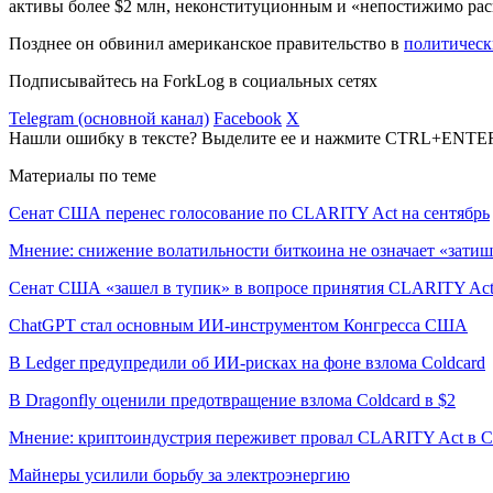
активы более $2 млн, неконституционным и «непостижимо рас
Позднее он обвинил американское правительство в
политическ
Подписывайтесь на ForkLog в социальных сетях
Telegram (основной канал)
Facebook
X
Нашли ошибку в тексте? Выделите ее и нажмите CTRL+ENTE
Материалы по теме
Сенат США перенес голосование по CLARITY Act на сентябрь
Мнение: снижение волатильности биткоина не означает «затиш
Сенат США «зашел в тупик» в вопросе принятия CLARITY Ac
ChatGPT стал основным ИИ-инструментом Конгресса США
В Ledger предупредили об ИИ-рисках на фоне взлома Coldcard
В Dragonfly оценили предотвращение взлома Coldcard в $2
Мнение: криптоиндустрия переживет провал CLARITY Act в С
Майнеры усилили борьбу за электроэнергию