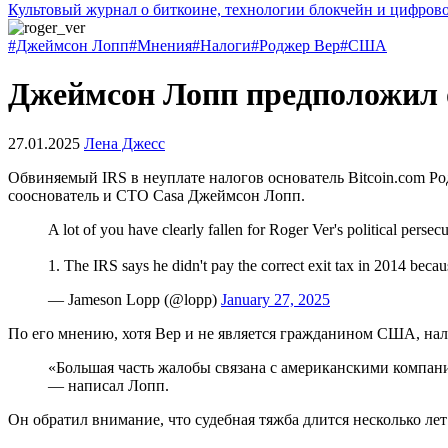
Культовый журнал о биткоине, технологии блокчейн и цифров
#Джеймсон Лопп
#Мнения
#Налоги
#Роджер Вер
#США
Джеймсон Лопп предположил о
27.01.2025
Лена Джесс
Обвиняемый
IRS
в неуплате налогов основатель Bitcoin.com Ро
сооснователь и
CTO
Casa Джеймсон Лопп.
A lot of you have clearly fallen for Roger Ver's political persec
1. The IRS says he didn't pay the correct exit tax in 2014 bec
— Jameson Lopp (@lopp)
January 27, 2025
По его мнению, хотя Вер и не является гражданином США, нал
«Большая часть жалобы связана с американскими компани
— написал Лопп.
Он обратил внимание, что судебная тяжба длится несколько лет