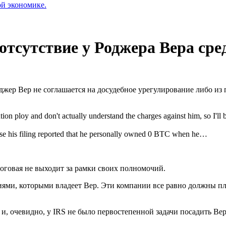
ой экономике.
тсутствие у Роджера Вера сред
джер Вер не соглашается на досудебное урегулирование либо из 
ution ploy and don't actually understand the charges against him, so I'll 
ause his filing reported that he personally owned 0 BTC when he…
оговая не выходит за рамки своих полномочий.
ями, которыми владеет Вер. Эти компании все равно должны пл
 и, очевидно, у IRS не было первостепенной задачи посадить Вер