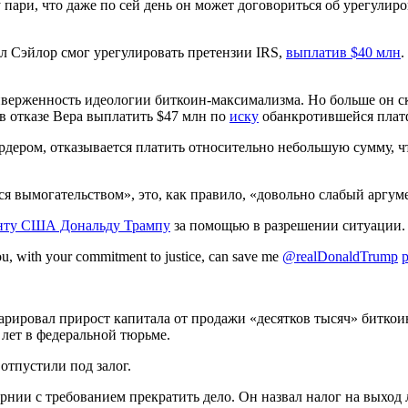
 пари, что даже по сей день он может договориться об урегулир
кл Сэйлор смог урегулировать претензии IRS,
выплатив $40 млн
.
верженность идеологии биткоин-максимализма. Но больше он скл
в отказе Вера выплатить $47 млн по
иску
обанкротившейся плат
дером, отказывается платить ​​относительно небольшую сумму, ч
я вымогательством», это, как правило, «довольно слабый аргуме
нту США Дональду Трампу
за помощью в разрешении ситуации
ou, with your commitment to justice, can save me
@realDonaldTrump
ларировал прирост капитала от продажи «десятков тысяч» битк
 лет в федеральной тюрьме.
отпустили под залог.
нии с требованием прекратить дело. Он назвал налог на выход