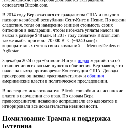
основателя Bitcoin.com.
В 2014 году Вер отказался от гражданства США и получил
паспорт карибской республики Сент-Китс и Невис. По версии
следствия, тогда он намеренно занизил стоимость своих
биткоинов в декларации, чтобы избежать уплаты
налога на
выход
в размере $48 млн. В 2017 году создатель Bitcoin.com
также якобы присвоил 70 000 BTC (~$240 млн) с
корпоративных счетов своих компаний — MemoryDealers и
Agilestar.
3 декабря 2024 года «биткоин-Иисус»
подал
ходатайство об
отклонении всех восьми пунктов обвинения. Вер заявил, что
налог на выход противоречит Конституции США. Доводы
прокуроров он назвал «расплывчатыми» и
обвинил
американские власти в политическом преследовании.
В последнем иске основатель Bitcoin.com обвинил испанские
власти в нарушении его прав. По словам Вера,
правоохранители незаконно допрашивали его адвокатов и
игнорировали все доказательства невиновности.
Помилование Трампа и поддержка
Бутерина