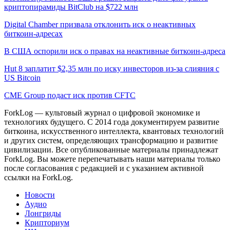
криптопирамиды BitClub на $722 млн
Digital Chamber призвала отклонить иск о неактивных
биткоин-адресах
В США оспорили иск о правах на неактивные биткоин-адреса
Hut 8 заплатит $2,35 млн по иску инвесторов из-за слияния с
US Bitcoin
CME Group подаст иск против CFTC
ForkLog — культовый журнал о цифровой экономике и
технологиях будущего. С 2014 года документируем развитие
биткоина, искусственного интеллекта, квантовых технологий
и других систем, определяющих трансформацию и развитие
цивилизации.
Все опубликованные материалы принадлежат
ForkLog. Вы можете перепечатывать наши материалы только
после согласования с редакцией и с указанием активной
ссылки на ForkLog.
Новости
Аудио
Лонгриды
Крипториум