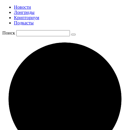
Новости
Лонгриды
Крипториум
Подкасты
Поиск