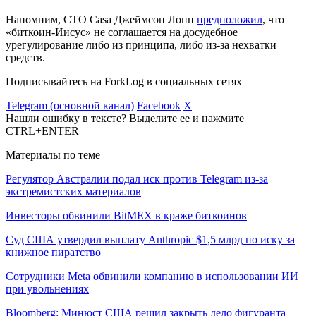
Напомним,
CTO
Casa Джеймсон Лопп
предположил
, что
«биткоин-Иисус» не соглашается на досудебное
урегулирование либо из принципа, либо из-за нехватки
средств.
Подписывайтесь на ForkLog в социальных сетях
Telegram (основной канал)
Facebook
X
Нашли ошибку в тексте? Выделите ее и нажмите
CTRL+ENTER
Материалы по теме
Регулятор Австралии подал иск против Telegram из-за
экстремистских материалов
Инвесторы обвинили BitMEX в краже биткоинов
Суд США утвердил выплату Anthropic $1,5 млрд по иску за
книжное пиратство
Сотрудники Meta обвинили компанию в использовании ИИ
при увольнениях
Bloomberg: Минюст США решил закрыть дело фигуранта