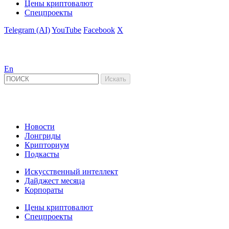
Цены криптовалют
Спецпроекты
Telegram (AI)
YouTube
Facebook
X
En
Новости
Лонгриды
Крипториум
Подкасты
Искусственный интеллект
Дайджест месяца
Корпораты
Цены криптовалют
Спецпроекты