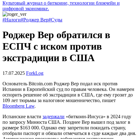
Культовый журнал о биткоине, технологии блокчейн и
цифровой экономике.
#Налоги
#Роджер Вер
#Суды
Роджер Вер обратился в
ЕСПЧ с иском против
экстрадиции в США
17.07.2025
ForkLog
Основатель Bitcoin.com Роджер Вер подал иск против
Испании в Европейский суд по правам человека. Он намерен
оспорить решение об экстрадиции в США, где ему грозит до
109 лет тюрьмы за налоговое мошенничество, пишет
Bloomberg Law
.
Испанские власти
задержали
«биткоин-Иисуса» в 2024 году
по запросу Минюста США. Позднее Вер вышел под залог в
размере $163 000. Однако ему запретили покидать страну,
отобрали паспорт и обязали отмечаться в суде каждые два дня.
Американские прокуроры добиваются экстрадиции