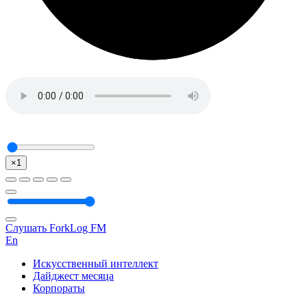
×1
Слушать ForkLog FM
En
Искусственный интеллект
Дайджест месяца
Корпораты