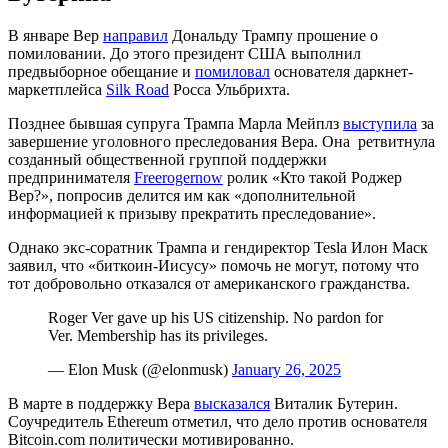
В январе Вер
направил
Дональду Трампу прошение о
помиловании. До этого президент США выполнил
предвыборное обещание и
помиловал
основателя даркнет-
маркетплейса
Silk Road
Росса Ульбрихта.
Позднее бывшая супруга Трампа Марла Мейплз
выступила
за
завершение уголовного преследования Вера. Она ретвитнула
созданный общественной группой поддержки
предпринимателя
Freerogernow
ролик «Кто такой Роджер
Вер?», попросив делится им как «дополнительной
информацией к призыву прекратить преследование».
Однако экс-соратник Трампа и гендиректор Tesla Илон Маск
заявил, что «биткоин-Иисусу» помочь не могут, потому что
тот добровольно отказался от американского гражданства.
Roger Ver gave up his US citizenship. No pardon for
Ver. Membership has its privileges.
— Elon Musk (@elonmusk)
January 26, 2025
В марте в поддержку Вера
высказался
Виталик Бутерин.
Соучредитель Ethereum отметил, что дело против основателя
Bitcoin.com политически мотивированно.