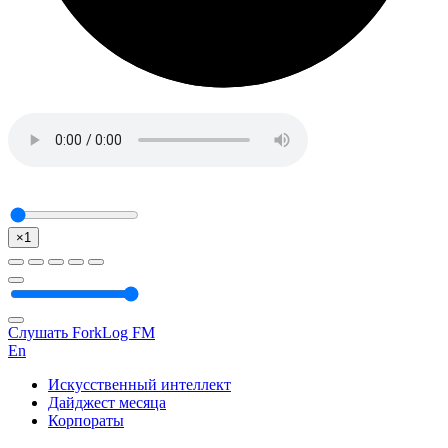
×1
Слушать ForkLog FM
En
Искусственный интеллект
Дайджест месяца
Корпораты