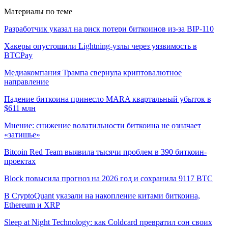
Материалы по теме
Разработчик указал на риск потери биткоинов из-за BIP-110
Хакеры опустошили Lightning-узлы через уязвимость в
BTCPay
Медиакомпания Трампа свернула криптовалютное
направление
Падение биткоина принесло MARA квартальный убыток в
$611 млн
Мнение: снижение волатильности биткоина не означает
«затишье»
Bitcoin Red Team выявила тысячи проблем в 390 биткоин-
проектах
Block повысила прогноз на 2026 год и сохранила 9117 BTC
В CryptoQuant указали на накопление китами биткоина,
Ethereum и XRP
Sleep at Night Technology: как Coldcard превратил сон своих