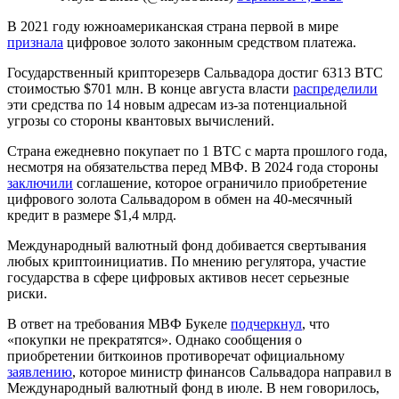
В 2021 году южноамериканская страна первой в мире
признала
цифровое золото законным средством платежа.
Государственный крипторезерв Сальвадора достиг 6313 BTC
стоимостью $701 млн. В конце августа власти
распределили
эти средства по 14 новым адресам из-за потенциальной
угрозы со стороны квантовых вычислений.
Страна ежедневно покупает по 1 BTC с марта прошлого года,
несмотря на обязательства перед
МВФ
. В 2024 года стороны
заключили
соглашение, которое ограничило приобретение
цифрового золота Сальвадором в обмен на 40-месячный
кредит в размере $1,4 млрд.
Международный валютный фонд добивается свертывания
любых криптоинициатив. По мнению регулятора, участие
государства в сфере цифровых активов несет серьезные
риски.
В ответ на требования МВФ Букеле
подчеркнул
, что
«покупки не прекратятся». Однако сообщения о
приобретении биткоинов противоречат официальному
заявлению
, которое министр финансов Сальвадора направил в
Международный валютный фонд в июле. В нем говорилось,