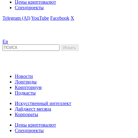
Цены криптовалют
Спецпроекты
Telegram (AI)
YouTube
Facebook
X
En
Новости
Лонгриды
Крипториум
Подкасты
Искусственный интеллект
Дайджест месяца
Корпораты
Цены криптовалют
Спецпроекты