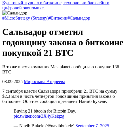
Культовый журнал о биткоине, технологии блокчейн и
цифровой экономике.
#MicroStrategy (Strategy)
#Биткоин
#Сальвадор
Сальвадор отметил
годовщину закона о биткоине
покупкой 21 BTC
В то же время компания Metaplanet сообщила о покупке 136
BTC
08.09.2025
Мирослава Андреева
7 сентября власти Сальвадора приобрели 21 BTC на сумму
$2,3 млн в честь четвертой годовщины принятия закона о
биткоине. Об этом сообщил президент Найиб Букеле.
Buying 21 bitcoin for Bitcoin Day.
pic.twitter.com/3X4yKeiqzg
— Nayib Bukele (@nayibbukele)
September 7, 2025