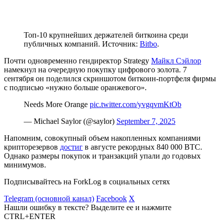
Топ-10 крупнейших держателей биткоина среди
публичных компаний. Источник:
Bitbo
.
Почти одновременно гендиректор Strategy
Майкл Сэйлор
намекнул на очередную покупку цифрового золота. 7
сентября он поделился скриншотом биткоин-портфеля фирмы
с подписью «нужно больше оранжевого».
Needs More Orange
pic.twitter.com/yvgqvmKtOb
— Michael Saylor (@saylor)
September 7, 2025
Напомним, совокупный объем накопленных компаниями
крипторезервов
достиг
в августе рекордных 840 000 BTC.
Однако размеры покупок и транзакций упали до годовых
минимумов.
Подписывайтесь на ForkLog в социальных сетях
Telegram (основной канал)
Facebook
X
Нашли ошибку в тексте? Выделите ее и нажмите
CTRL+ENTER