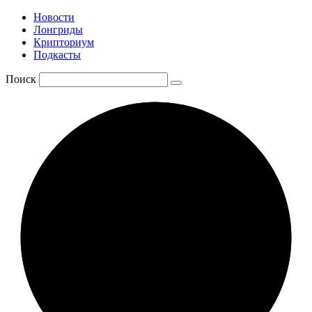
Новости
Лонгриды
Крипториум
Подкасты
Поиск