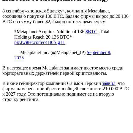
8 сентября «японская Strategy», компания Metaplanet,
сообщила о покупке 136 BTC. Баланс фирмы вырос до 20 136
BTC на сумму более $2,2 млрд по текущему курсу.
*Metaplanet Acquires Additional 136
$BTC
, Total
Holdings Reach 20,136 BTC*
pic.twitter.com/c41t6bJg1L
— Metaplanet Inc. (@Metaplanet_JP)
September 8,
2025
В настоящее время Metaplanet занимает шестое место среди
корпоративных держателей первой криптовалюты.
В июне гендиректор компании Саймон Герович
заявил
, что
фирма намерена приобрести в общей сложности 210 000 BTC
к 2027 году. Это потенциально поднимет ее на вторую
строчку рейтинга.