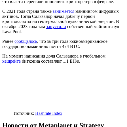
что власти перестали пополнять крипторезерв в феврале.
С 2021 года страна также
занимается
майнингом цифровых
активов. Тогда Сальвадор начал добычу первой
криптовалюты на геотермальной вулканической энергии. В
октябре 2023 года там
запустили
собственный майнинг-пул
Lava Pool.
Ранее
сообщалось
, что за три года южноамериканское
государство намайнило почти 474 BTC.
На момент написания доля Сальвадора в глобальном
хешрейте
биткоина составляет 1,1 EH/s.
Источник:
Hashrate Index
.
Новости от Metaplanet и Strategy