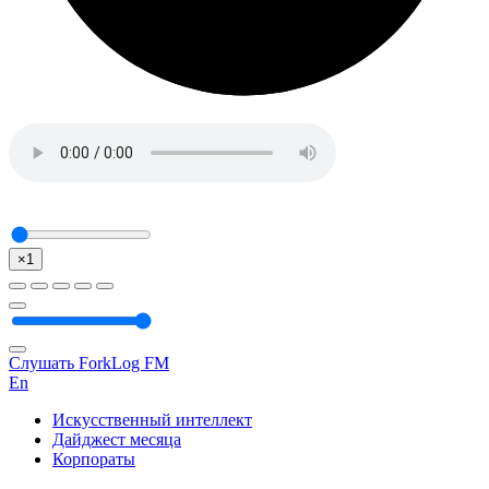
×1
Слушать ForkLog FM
En
Искусственный интеллект
Дайджест месяца
Корпораты