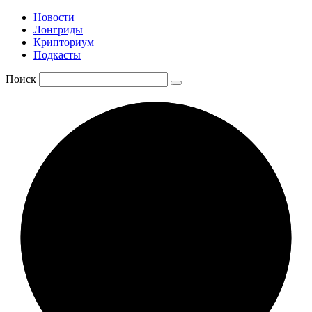
Новости
Лонгриды
Крипториум
Подкасты
Поиск