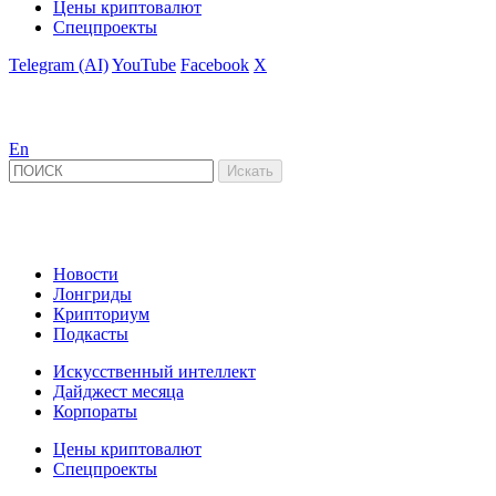
Цены криптовалют
Спецпроекты
Telegram (AI)
YouTube
Facebook
X
En
Новости
Лонгриды
Крипториум
Подкасты
Искусственный интеллект
Дайджест месяца
Корпораты
Цены криптовалют
Спецпроекты