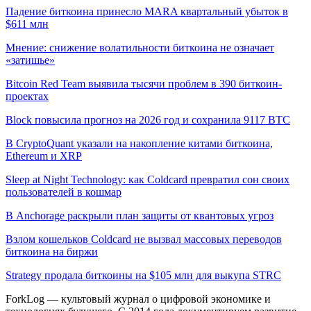
Падение биткоина принесло MARA квартальный убыток в
$611 млн
Мнение: снижение волатильности биткоина не означает
«затишье»
Bitcoin Red Team выявила тысячи проблем в 390 биткоин-
проектах
Block повысила прогноз на 2026 год и сохранила 9117 BTC
В CryptoQuant указали на накопление китами биткоина,
Ethereum и XRP
Sleep at Night Technology: как Coldcard превратил сон своих
пользователей в кошмар
В Anchorage раскрыли план защиты от квантовых угроз
Взлом кошельков Coldcard не вызвал массовых переводов
биткоина на биржи
Strategy продала биткоины на $105 млн для выкупа STRC
ForkLog — культовый журнал о цифровой экономике и