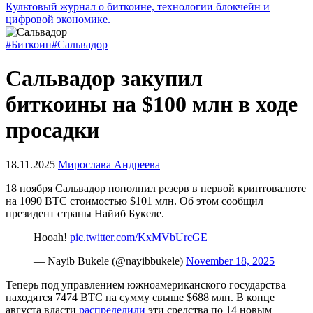
Культовый журнал о биткоине, технологии блокчейн и
цифровой экономике.
#Биткоин
#Сальвадор
Сальвадор закупил
биткоины на $100 млн в ходе
просадки
18.11.2025
Мирослава Андреева
18 ноября Сальвадор пополнил резерв в первой криптовалюте
на 1090 BTC стоимостью $101 млн. Об этом сообщил
президент страны Найиб Букеле.
Hooah!
pic.twitter.com/KxMVbUrcGE
— Nayib Bukele (@nayibbukele)
November 18, 2025
Теперь под управлением южноамериканского государства
находятся 7474 BTC на сумму свыше $688 млн. В конце
августа власти
распределили
эти средства по 14 новым